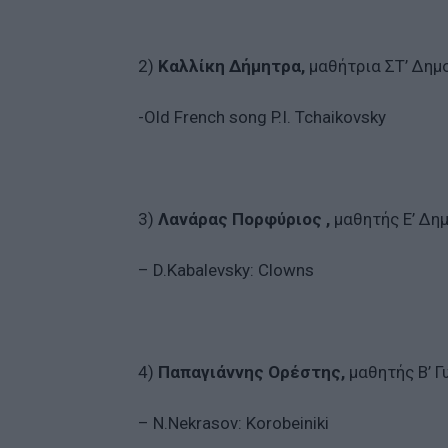
2)
Καλλίκη Δήμητρα,
μαθήτρια ΣΤ’ Δημ
-Old French song P.I. Tchaikovsky
3)
Λανάρας Πορφύριος ,
μαθητής Ε’ Δη
– D.Kabalevsky: Clowns
4)
Παπαγιάννης Ορέστης,
μαθητής Β’ Γ
– N.Nekrasov: Korobeiniki