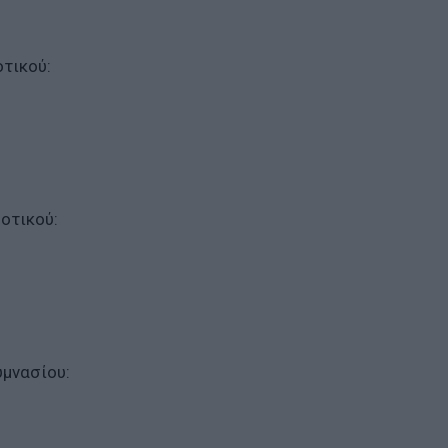
οτικού:
μοτικού:
υμνασίου: