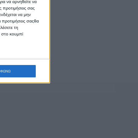
ια να αρνηθείτε να
ς προτιμήσεις σας
νδέχεται να μην
Οι προτιμήσεις σαςθα
λέσετε τη
κ στο κουμπί
ΜΦΩΝΩ