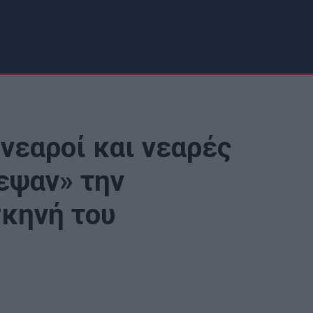
 νεαροί και νεαρές
εψαν» την
σκηνή του