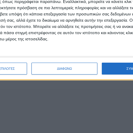
 όπως περιγράφεται παραπάνω. Εναλλακτικά, μπορείτε να κάνετε κλικ γ
οκτήσετε πρόσβαση σε πιο λεπτομερείς πληροφορίες και να αλλάξετε τι
ίου:
βετε υπόψη ότι κάποια επεξεργασία των προσωπικών σας δεδομένων ε
εσή σας, αλλά έχετε το δικαίωμα να αρνηθείτε αυτήν την επεξεργασία. 
τόν τον ιστότοπο. Μπορείτε να αλλάξετε τις προτιμήσεις σας ή να ανακα
 πάσα στιγμή επιστρέφοντας σε αυτόν τον ιστότοπο και κάνοντας κλι
ω μέρος της ιστοσελίδας.
- Advertisement -
ΕΠΙΛΟΓΕΣ
ΔΙΑΦΩΝΩ
ΣΥ