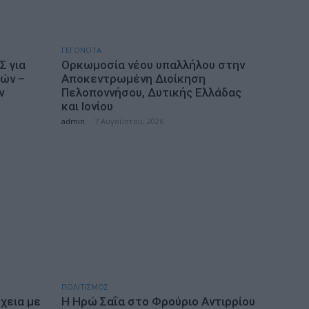
ΓΕΓΟΝΟΤΑ
Σ για
Ορκωμοσία νέου υπαλλήλου στην
ιών –
Αποκεντρωμένη Διοίκηση
ν
Πελοποννήσου, Δυτικής Ελλάδας
και Ιονίου
admin
-
7 Αυγούστου, 2026
ΠΟΛΙΤΙΣΜΟΣ
χεια με
Η Ηρώ Σαΐα στο Φρούριο Αντιρρίου