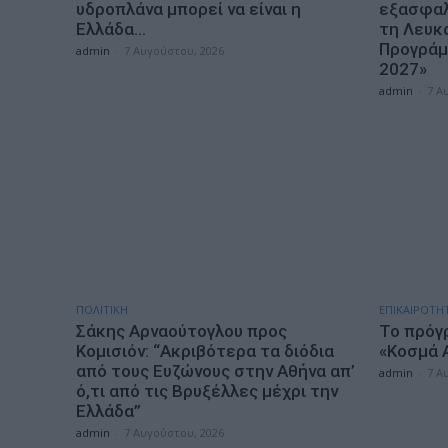
υδροπλάνα μπορεί να είναι η
εξασφαλί
Ελλάδα…
τη Λευκ
Προγράμ
admin
-
7 Αυγούστου, 2026
2027»
admin
-
7 Α
ΠΟΛΙΤΙΚΗ
ΕΠΙΚΑΙΡΟΤΗ
Σάκης Αρναούτογλου προς
Το πρόγ
Κομισιόν: “Ακριβότερα τα διόδια
«Κοσμά 
από τους Ευζώνους στην Αθήνα απ’
admin
-
7 Α
ό,τι από τις Βρυξέλλες μέχρι την
Ελλάδα”
admin
-
7 Αυγούστου, 2026