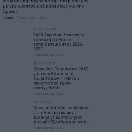
στην εθνική ασφάλεια της πατρίδας μας
με νέο αναπτυξιακό καθεστώς για την
Άμυνα»
admin
-
7 Αυγούστου, 2026
ΕΠΙΚΑΙΡΟΤΗΤΑ
ΣΑΕΚ Αγρινίου: Δέκα νέες
ειδικότητες για το
εκπαιδευτικό έτος 2026-
2027
7 Αυγούστου, 2026
ΕΠΙΚΑΙΡΟΤΗΤΑ
Ζάκυνθος: Τι απαντά η ΕΛΑΣ
για τους 8 βιασμούς
τουριστριών – «Μόνο 3
περιστατικά έχουν
καταγγελθεί»
7 Αυγούστου, 2026
ΓΕΓΟΝΟΤΑ
Ορκωμοσία νέου υπαλλήλου
στην Αποκεντρωμένη
Διοίκηση Πελοποννήσου,
Δυτικής Ελλάδας και Ιονίου
7 Αυγούστου, 2026