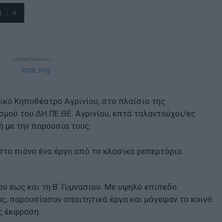
X
- Advertisement -
τικό Κηποθέατρο Αγρινίου, στο πλαίσιο της
μού του ΔΗ.ΠΕ.ΘΕ. Αγρινίου, επτά ταλαντούχοι/ες
 με την παρουσία τους.
στο πιάνο ένα έργο από το κλασικό ρεπερτόριο.
ού έως και τη Β΄ Γυμνασίου. Με υψηλό επίπεδο
ς, παρουσίασαν απαιτητικά έργα και μάγεψαν το κοινό
υς έκφραση.