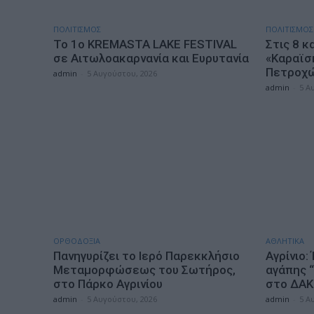
ΠΟΛΙΤΙΣΜΟΣ
ΠΟΛΙΤΙΣΜΟΣ
Το 1ο KREMASTA LAKE FESTIVAL
Στις 8 κ
σε Αιτωλοακαρνανία και Ευρυτανία
«Καραϊσ
Πετροχώ
admin
-
5 Αυγούστου, 2026
admin
-
5 Α
ΟΡΘΟΔΟΞΙΑ
ΑΘΛΗΤΙΚΑ
Πανηγυρίζει το Ιερό Παρεκκλήσιο
Αγρίνιο:
Μεταμορφώσεως του Σωτήρος,
αγάπης 
στο Πάρκο Αγρινίου
στο ΔΑΚ 
admin
-
5 Αυγούστου, 2026
admin
-
5 Α