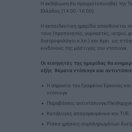
Η εκδήλωση θα πραγματοποιηθεί την Τε
Ελλάδος (14:00 -16:00).
Η εκπαιδευτική ημερίδα απευθύνεται σ
τους (προπονητές, γυμναστές, ιατροί, 
διατροφολόγοι κ.λπ.) και έχει ως στό
κινδύνους της μάστιγας του ντόπινγκ.
Οι εισηγητές της ημερίδας θα ενημε
εξής θέματα ντόπινγκ και αντιντόπιν
Η σημασία του Γραφείου Έρευνας κα
ντόπινγκ
Παραβάσεις αντιντόπινγκ/Πειθαρχικ
Κατάλογος απαγορευμένων και TUE- 
Ρίσκα χρήσεις συμπληρωμάτων δια