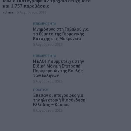
Ιουλίου κατέγραψε 42 τροχαία ατυχήματα
και 3.757 παραβάσεις
admin
-
5 Αυγούστου, 2026
ΕΠΙΚΑΙΡΟΤΗΤΑ
Mνημόσυνο στη Γαβαλού για
τα θύματα της Γερμανικής
Κατοχής στη Μακρυνεία
5 Αυγούστου, 2026
ΕΠΙΚΑΙΡΟΤΗΤΑ
Η ΕΛΟΠΥ συμμετείχε στην
Ειδική Μόνιμη Επιτροπή
Περιφερειών της Βουλής
των Ελλήνων
5 Αυγούστου, 2026
ΠΟΛΙΤΙΚΗ
Έπεσαν οι υπογραφές για
την ηλεκτρική διασύνδεση
Ελλάδας – Κύπρου
5 Αυγούστου, 2026