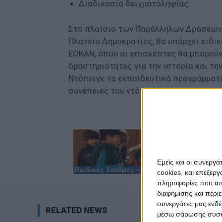
Διαδικασία δειγματοληψίας
Στο πλαίσιο των Παράλληλων Δράσεω
Πλατεία Δημοκρατίας, θα υπάρχει ειδι
ΕΟΚΑΝ, όπου οι επισκέπτες θα μπορού
δραστηριότητες για την ιστορία και τ
Ντόπινγκ τα εκπαιδευτικά προγράμματ
συνέπειες του ντόπινγκ.
Εμείς και οι συνεργ
cookies, και επεξε
πληροφορίες που απο
διαφήμισης και περι
συνεργάτες μας ενδέ
RELATED NEWS
μέσω σάρωσης συσκευ