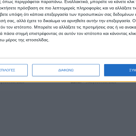
 όπως περιγράφεται παραπάνω. Εναλλακτικά, μπορείτε να κάνετε κλικ γ
οκτήσετε πρόσβαση σε πιο λεπτομερείς πληροφορίες και να αλλάξετε τι
βετε υπόψη ότι κάποια επεξεργασία των προσωπικών σας δεδομένων ε
εσή σας, αλλά έχετε το δικαίωμα να αρνηθείτε αυτήν την επεξεργασία. 
τόν τον ιστότοπο. Μπορείτε να αλλάξετε τις προτιμήσεις σας ή να ανακα
 πάσα στιγμή επιστρέφοντας σε αυτόν τον ιστότοπο και κάνοντας κλι
ω μέρος της ιστοσελίδας.
ΤΑ
ΕΠΙΚΑΙΡΟΤΗΤΑ
νο στη Γαβαλού για τα
Η ΕΛΟΠΥ συμμετείχε στην 
της Γερμανικής Κατοχής
Μόνιμη Επιτροπή Περιφερ
ΕΠΙΛΟΓΕΣ
ΔΙΑΦΩΝΩ
ΣΥ
ρυνεία
Βουλής των Ελλήνων
υγούστου, 2026
admin
-
5 Αυγούστου, 2026