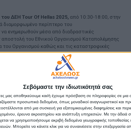
ν
του ΔΕΗ Tour Of Hellas 2025,
από 10:30-18:00, στην
κά διαμορφωμένο περίπτερο του
ν να ενημερωθούν μέσα από διαδραστικές
ην αποστολή του Εθνικού Οργανισμού Καταπολέμησης
α του Οργανισμού καθώς και τις καταστροφικές
- Advertisement -
Σεβόμαστε την ιδιωτικότητά σας
άτες μας αποθηκεύουμε και/ή έχουμε πρόσβαση σε πληροφορίες σε μια
ργαζόμαστε προσωπικά δεδομένα, όπως μοναδικοί αναγνωριστικοί και 
στέλλονται από μια συσκευή για εξατομικευμένες διαφημίσεις και περ
εχομένου, έρευνα ακροατηρίου και ανάπτυξη υπηρεσιών.
Με την άδειά σα
χεται να χρησιμοποιήσουμε ακριβή δεδομένα γεωγραφικής τοποθεσίας 
ών. Μπορείτε να κάνετε κλικ για να συναινέσετε στην επεξεργασία απ