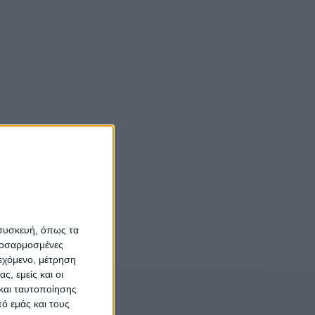
 συσκευή, όπως τα
προσαρμοσμένες
ιεχόμενο, μέτρηση
ς, εμείς και οι
και ταυτοποίησης
ό εμάς και τους