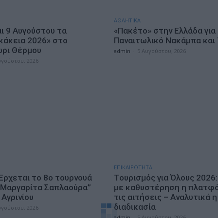
ΑΘΛΗΤΙΚΑ
αι 9 Αυγούστου τα
«Πακέτο» στην Ελλάδα για
κάκεια 2026» στο
Παναιτωλικό Νακάμπα και
ρι Θέρμου
admin
-
5 Αυγούστου, 2026
υγούστου, 2026
ΕΠΙΚΑΙΡΟΤΗΤΑ
 Έρχεται το 8ο τουρνουά
Τουρισμός για Όλους 2026:
“Μαργαρίτα Σαπλαούρα”
με καθυστέρηση η πλατφό
Αγρινίου
τις αιτήσεις – Αναλυτικά η
διαδικασία
υγούστου, 2026
admin
-
5 Αυγούστου, 2026