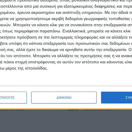
ργαζόμαστε προσωπικά δεδομένα, όπως μοναδικοί αναγνωριστικοί και 
στέλλονται από μια συσκευή για εξατομικευμένες διαφημίσεις και περ
εχομένου, έρευνα ακροατηρίου και ανάπτυξη υπηρεσιών.
Με την άδειά σα
χεται να χρησιμοποιήσουμε ακριβή δεδομένα γεωγραφικής τοποθεσίας 
ών. Μπορείτε να κάνετε κλικ για να συναινέσετε στην επεξεργασία απ
 όπως περιγράφεται παραπάνω. Εναλλακτικά, μπορείτε να κάνετε κλικ γ
οκτήσετε πρόσβαση σε πιο λεπτομερείς πληροφορίες και να αλλάξετε τι
βετε υπόψη ότι κάποια επεξεργασία των προσωπικών σας δεδομένων ε
εσή σας, αλλά έχετε το δικαίωμα να αρνηθείτε αυτήν την επεξεργασία. 
τόν τον ιστότοπο. Μπορείτε να αλλάξετε τις προτιμήσεις σας ή να ανακα
 πάσα στιγμή επιστρέφοντας σε αυτόν τον ιστότοπο και κάνοντας κλι
ω μέρος της ιστοσελίδας.
ΤΑ
ΕΠΙΚΑΙΡΟΤΗΤΑ
νο στη Γαβαλού για τα
Η ΕΛΟΠΥ συμμετείχε στην 
της Γερμανικής Κατοχής
Μόνιμη Επιτροπή Περιφερ
ΕΠΙΛΟΓΕΣ
ΔΙΑΦΩΝΩ
ΣΥ
ρυνεία
Βουλής των Ελλήνων
υγούστου, 2026
admin
-
5 Αυγούστου, 2026