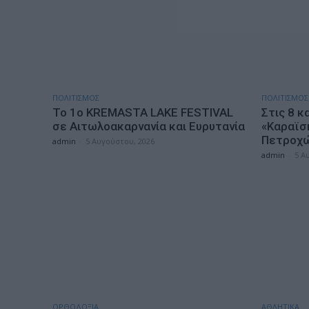
ΠΟΛΙΤΙΣΜΟΣ
ΠΟΛΙΤΙΣΜΟΣ
Το 1ο KREMASTA LAKE FESTIVAL
Στις 8 κ
σε Αιτωλοακαρνανία και Ευρυτανία
«Καραϊσ
Πετροχώ
admin
-
5 Αυγούστου, 2026
admin
-
5 Α
ΟΡΘΟΔΟΞΙΑ
ΑΘΛΗΤΙΚΑ