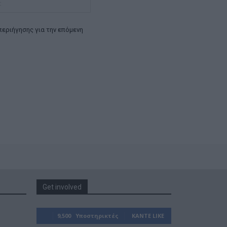
Ιστοσελίδα:
περιήγησης για την επόμενη
Get involved
9,500
Υποστηρικτές
ΚΆΝΤΕ LIKE