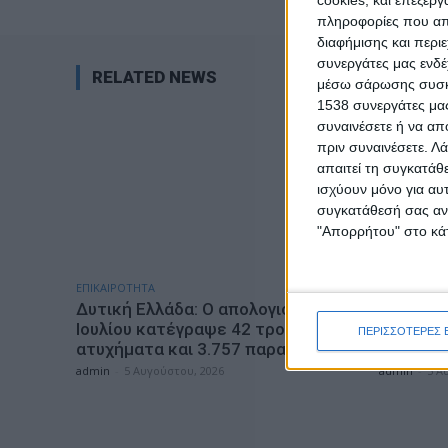
cookies, και επεξε
πληροφορίες που απο
διαφήμισης και περι
συνεργάτες μας ενδέ
RELATED NEWS
μέσω σάρωσης συσκευ
1538 συνεργάτες μας
συναινέσετε ή να απ
πριν συναινέσετε.
Λά
απαιτεί τη συγκατάθ
ισχύουν μόνο για αυ
συγκατάθεσή σας ανά
"Απορρήτου" στο κάτ
ΕΠΙΚΑΙΡΟΤΗΤΑ
ΕΠΙΚΑΙΡΟΤΗ
Δυτική Ελλάδα: Ο απολογισμός του
Mνημόσυ
Ιουλίου κατέγραψε 42 τροχαία
θύματα 
ΠΕΡΙΣΣΟΤΕΡΕΣ 
ατυχήματα και 3.757 παραβάσεις
στη Μακ
admin
-
5 Αυγούστου, 2026
admin
-
5 Α