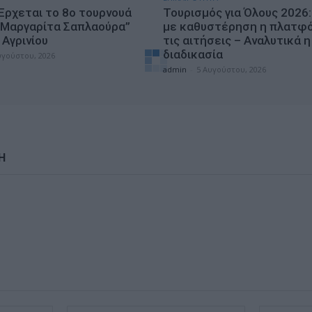
 Έρχεται το 8ο τουρνουά
Τουρισμός για Όλους 2026:
“Μαργαρίτα Σαπλαούρα”
με καθυστέρηση η πλατφό
Αγρινίου
τις αιτήσεις – Αναλυτικά η
διαδικασία
υγούστου, 2026
admin
-
5 Αυγούστου, 2026
Η