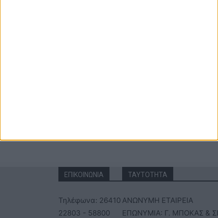
αποθηκεύστε το όνομα, το ηλεκτρονικό ταχυδρομείο και τον
ιστότοπό μου σε αυτό το πρόγραμμα περιήγησης για την επόμενη
φορά που θα σχολιάσω.
ΕΠΙΚΟΙΝΩΝΙΑ
ΤΑΥΤΟΤΗΤΑ
Τηλέφωνα: 26410
ΑΝΩΝΥΜΗ ΕΤΑΙΡΕΙΑ
22803 - 58800
ΕΠΩΝΥΜΙΑ: Γ. ΜΠΟΚΑΣ & Σ