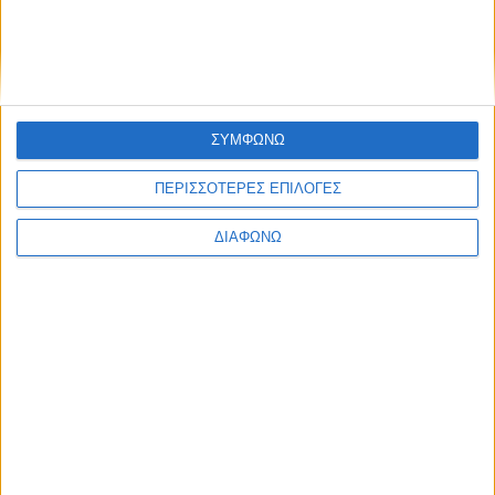
τι σημαίνει πραγματικά?
admin
-
8 Αυγούστου, 2026
- Advertisement -
ΣΥΜΦΩΝΩ
ΠΕΡΙΣΣΟΤΕΡΕΣ ΕΠΙΛΟΓΕΣ
ΔΙΑΦΩΝΩ
RELATED NEWS
ΟΡΘΟΔΟΞΙΑ