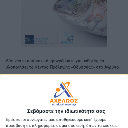
Δύο νέα εκπαιδευτικά προγράμματα για μαθητές θα
υλοποιήσει το Κέντρο Πρόληψης «Οδυσσέας» στο Αγρίνιο.
Αναλυτικά:
Πρόγραμμα και αίτηση Α’ βάθμιας
Πρόγραμμα Ψυχικής Ανθεκτικότητας για μαθητές με θέμα:
Σεβόμαστε την ιδιωτικότητά σας
«Ένα εμπόδιο, μια ευκαιρία»
Εμείς και οι συνεργάτες μας αποθηκεύουμε και/ή έχουμε
πρόσβαση σε πληροφορίες σε μια συσκευή, όπως τα cookies,
Το
Κέντρο Πρόληψης των Εξαρτήσεων και Προαγωγής