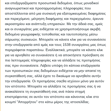
και επεξεργαζόμαστε προσωπικά δεδομένα, όπως μοναδικοί
της Ψυχοκοινωνικής Υγείας Περιφερειακής Ενότητας
αναγνωριστικοί και προσαρμοσμένες πληροφορίες που
Αιτ/νίας «ΟΔΥΣΣΕΑΣ»
Π.Ε Αιτ/νίας
–
ΕΟΠΑΕ
σε
αποστέλλονται από μια συσκευή για εξατομικευμένες διαφημίσεις
συνεργασία με την
Διεύθυνση Πρωτοβάθμιας
και περιεχόμενο, μέτρηση διαφήμισης και περιεχομένου, έρευνα
Εκπαίδευσης
Π.Ε Αιτ/νίας, θα υλοποιήσει την τρέχουσα
ακροατηρίου και ανάπτυξη υπηρεσιών.
Με την άδειά σας, εμείς
σχολική χρονιά 2025 -2026 Πρόγραμμα Ψυχικής
και οι συνεργάτες μας ενδέχεται να χρησιμοποιήσουμε ακριβή
Ανθεκτικότητας για μαθητές με θέμα:
δεδομένα γεωγραφικής τοποθεσίας και ταυτοποίησης μέσω
σάρωσης συσκευών. Μπορείτε να κάνετε κλικ για να συναινέσετε
«Ένα εμπόδιο, μια ευκαιρία»
στην επεξεργασία από εμάς και τους 1538 συνεργάτες μας όπως
περιγράφεται παραπάνω. Εναλλακτικά, μπορείτε να κάνετε κλικ
για να αρνηθείτε να συναινέσετε ή να αποκτήσετε πρόσβαση σε
Σκοπός του προγράμματος είναι η καλλιέργεια δεξιοτήτων
πιο λεπτομερείς πληροφορίες και να αλλάξετε τις προτιμήσεις
ανάπτυξης υγειών σχέσεων, η αναγνώριση και διαχείριση
σας πριν συναινέσετε.
Λάβετε υπόψη ότι κάποια επεξεργασία
των συναισθημάτων τους, η εξεύρεση θετικών λύσεων σε
των προσωπικών σας δεδομένων ενδέχεται να μην απαιτεί τη
δύσκολες καταστάσεις.
συγκατάθεσή σας, αλλά έχετε το δικαίωμα να αρνηθείτε αυτήν
την επεξεργασία. Οι προτιμήσεις σαςθα ισχύουν μόνο για αυτόν
Το πρόγραμμα είναι βασισμένο σε υλικό του
Ευρωπαϊκού
τον ιστότοπο. Μπορείτε να αλλάξετε τις προτιμήσεις σας ή να
προγράμματος RESCUR : Ένα πρόγραμμα για την ψυχική
ανακαλέσετε τη συγκατάθεσή σας ανά πάσα στιγμή
ανθεκτικότητα
του
Πανεπιστημίου της
επιστρέφοντας σε αυτόν τον ιστότοπο και κάνοντας κλικ στο
Μάλτας,
του
Πανεπιστημίου Κρήτης κ.α.
κουμπί "Απορρήτου" στο κάτω μέρος της ιστοσελίδας.