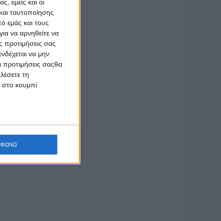
ς, εμείς και οι
και ταυτοποίησης
ό εμάς και τους
ια να αρνηθείτε να
ς προτιμήσεις σας
νδέχεται να μην
Οι προτιμήσεις σαςθα
λέσετε τη
κ στο κουμπί
ΜΦΩΝΩ
Φόρτωση περισσοτέρων