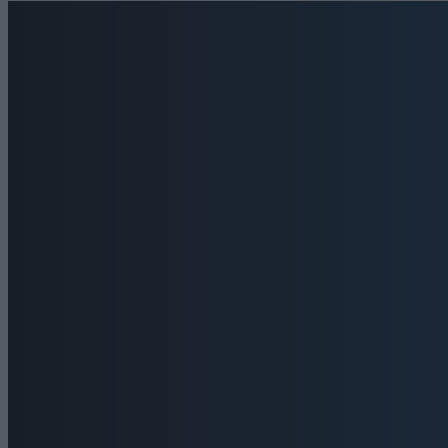
ΕΠΙΚΟΙΝΩΝΙΑ
Τηλέφωνα: 26410 22803 - 58800
Email: bokas@otenet.gr, info@axeloostv.gr Φαξ:
26410 23894
Μέλος του
Μ.Η.Τ. 242797