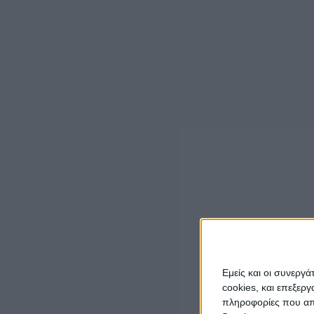
Θα ακολουθήσει θεατρικό και μουσικό δρώμενο.
Να είμαστε ΟΛΟΙ εκεί γιατί ΜΑΣ αφορά Όλους.
LATEST NEWS
ΓΕΓΟΝΟΤΑ
Έγκαιρη η επέμβαση των πυροσβεστικών
δυνάμεων σε πυρκαγιά στη Λεπενού
Αγρινίου (φωτο)
admin
-
6 Αυγούστου, 2026
ΟΡΘΟΔΟΞΙΑ
Εμείς και οι συνεργ
“Το Μήνυμα της Παναγίας” του π. Δημητρίου
cookies, και επεξε
Μπόκου
πληροφορίες που απο
6 Αυγούστου, 2026