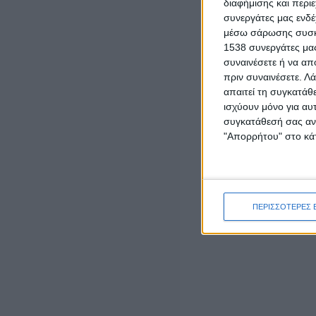
διαφήμισης και περι
συνεργάτες μας ενδέ
ΠΟΛΙΤΙΚΗ
μέσω σάρωσης συσκευ
ΝΙΚΗ: Πάνω από 500 εκατ. ευρώ σε
1538 συνεργάτες μας
μισθώσεις εναέριων μέσων πυρόσβεσης –
συναινέσετε ή να απ
Γιατί δεν αποκτήθηκε εθνικός στόλος;
πριν συναινέσετε.
Λά
6 Αυγούστου, 2026
απαιτεί τη συγκατάθ
ισχύουν μόνο για αυ
ΓΕΓΟΝΟΤΑ
συγκατάθεσή σας ανά
Υπό έλεγχο τέθηκε η πυρκαγιά στην Υψηλή
Παναγιά Μεγάλης Χώρας Αγρινίου (φωτό)
"Απορρήτου" στο κάτ
6 Αυγούστου, 2026
- Advertisement -
ΠΕΡΙΣΣΟΤΕΡΕΣ 
RELATED NEWS
ΓΕΓΟΝΟΤΑ
ΟΡΘΟΔΟΞΙΑ