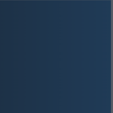
Get involved
9,500
Υποστηρικτές
ΚΆΝΤΕ LIKE
670
Ακόλουθοι
ΑΚΟΛΟΥΘΉΣΤΕ
216
Ακόλουθοι
ΑΚΟΛΟΥΘΉΣΤΕ
ΤΚ:30027
2,500
Συνδρομητές
ΓΊΝΕΤΕ ΣΥΝΔΡΟΜΗΤΉΣ
 Γ.