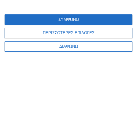
admin
-
7 Αυγούστου, 2026
ΠΟΛΙΤΙΚΗ
ΣΥΜΦΩΝΩ
Σάκης Αρναούτογλου προς Κομισιόν: “Ακριβότερα τα διόδια
από τους Ευζώνους στην Αθήνα απ’ ό,τι από τις Βρυξέλλες
μέχρι την Ελλάδα”
ΠΕΡΙΣΣΟΤΕΡΕΣ ΕΠΙΛΟΓΕΣ
admin
-
7 Αυγούστου, 2026
Φόρτωση περισσοτέρων
ΔΙΑΦΩΝΩ
ΑΦΗΣΤΕ ΜΙΑ ΑΠΑΝΤΗΣΗ
Σχόλιο:
εισάγετε το σχόλιό σας!
Όνομα:*
παρακαλώ εισάγετε το όνομά σας εδώ