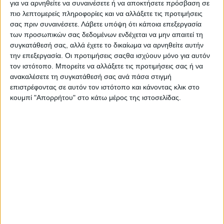
για να αρνηθείτε να συναινέσετε ή να αποκτήσετε πρόσβαση σε
ευαισθητοποίησης έδωσαν εκατοντάδες μαθητές,
πιο λεπτομερείς πληροφορίες και να αλλάξετε τις προτιμήσεις
εκπαιδευτικοί και γονείς από 9 σχολεία του Αγρινίου, το
σας πριν συναινέσετε.
Λάβετε υπόψη ότι κάποια επεξεργασία
Σάββατο το πρωί.
των προσωπικών σας δεδομένων ενδέχεται να μην απαιτεί τη
συγκατάθεσή σας, αλλά έχετε το δικαίωμα να αρνηθείτε αυτήν
Η αγάπη χωρίς όρους, που είναι και το σύνθημα του Συλλόγου
την επεξεργασία. Οι προτιμήσεις σαςθα ισχύουν μόνο για αυτόν
Γονιών Παιδιών με Καρκίνο «ΦΛΟΓΑ», πλημμύρησε στον
τον ιστότοπο. Μπορείτε να αλλάξετε τις προτιμήσεις σας ή να
πεζόδρομο του Παπαστράτου.
ανακαλέσετε τη συγκατάθεσή σας ανά πάσα στιγμή
επιστρέφοντας σε αυτόν τον ιστότοπο και κάνοντας κλικ στο
Η Χριστουγεννιάτικη γιορτή του Αγρινίου πιστεύουμε ότι θα
κουμπί "Απορρήτου" στο κάτω μέρος της ιστοσελίδας.
γίνει πλέον θεσμός με πρωταγωνιστές τους μαθητές που
έδειξαν σε όλους τι σημαίνει πραγματική ευαισθησία και
αλληλεγγύη.
Παράλληλα αποτέλεσε ένα γεγονός που αποκάλυψε το
σπουδαίο έργο που επιτελείται στα σχολεία μας από
εμπνευσμένους εκπαιδευτικούς.
Μικροί και μεγάλοι μέσω της συγκεκριμένης εκδήλωσης,
διδάχτηκαν την άλλη πλευρά της ζωής που σχετίζεται με την
ασθένεια. Και μάλιστα στην πιο σκληρή μορφή της που είναι ο
καρκίνος στα παιδιά.