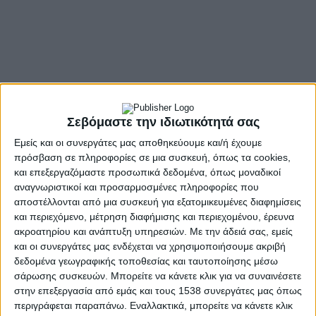
Σεβόμαστε την ιδιωτικότητά σας
Εμείς και οι συνεργάτες μας αποθηκεύουμε και/ή έχουμε
πρόσβαση σε πληροφορίες σε μια συσκευή, όπως τα cookies,
και επεξεργαζόμαστε προσωπικά δεδομένα, όπως μοναδικοί
- Advertisement -
αναγνωριστικοί και προσαρμοσμένες πληροφορίες που
αποστέλλονται από μια συσκευή για εξατομικευμένες διαφημίσεις
και περιεχόμενο, μέτρηση διαφήμισης και περιεχομένου, έρευνα
ακροατηρίου και ανάπτυξη υπηρεσιών.
Με την άδειά σας, εμείς
ΜΑΘΗΤΕΣ – ΕΚΠΑΙΔΕΥΤΙΚΟΙ ΚΑΙ ΓΟΝΕΙΣ
και οι συνεργάτες μας ενδέχεται να χρησιμοποιήσουμε ακριβή
9 ΣΧΟΛΕΙΩΝ ΤΟΥ ΑΓΡΙΝΙΟΥ
δεδομένα γεωγραφικής τοποθεσίας και ταυτοποίησης μέσω
σάρωσης συσκευών. Μπορείτε να κάνετε κλικ για να συναινέσετε
ΔΙΔΑΞΑΝ ΤΙ ΣΗΜΑΙΝΕΙ ΑΓΑΠΗ ΚΑΙ ΑΛΛΗΛΕΓΓΥΗ!
στην επεξεργασία από εμάς και τους 1538 συνεργάτες μας όπως
περιγράφεται παραπάνω. Εναλλακτικά, μπορείτε να κάνετε κλικ
Ένα συγκλονιστικό μάθημα ουσιαστικής αλληλεγγύης και