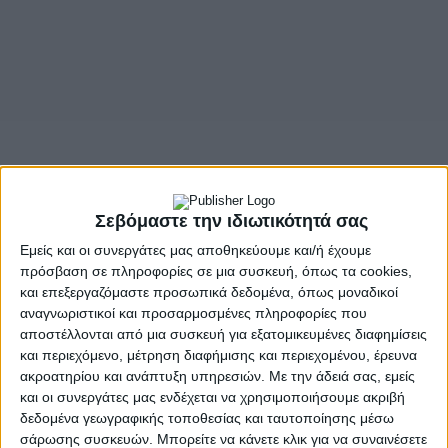
Σεβόμαστε την ιδιωτικότητά σας
Εμείς και οι συνεργάτες μας αποθηκεύουμε και/ή έχουμε
πρόσβαση σε πληροφορίες σε μια συσκευή, όπως τα cookies,
και επεξεργαζόμαστε προσωπικά δεδομένα, όπως μοναδικοί
- Advertisement -
αναγνωριστικοί και προσαρμοσμένες πληροφορίες που
αποστέλλονται από μια συσκευή για εξατομικευμένες διαφημίσεις
και περιεχόμενο, μέτρηση διαφήμισης και περιεχομένου, έρευνα
ακροατηρίου και ανάπτυξη υπηρεσιών.
Με την άδειά σας, εμείς
Αυτή την Κυριακή, 14 Δεκεμβρίου θα πραγματοποιηθεί
και οι συνεργάτες μας ενδέχεται να χρησιμοποιήσουμε ακριβή
στο Παναιτώλιο Αγρινίου, η 11η Γιορτή των Αστεριών, μία
δεδομένα γεωγραφικής τοποθεσίας και ταυτοποίησης μέσω
λαμπρή εκδήλωση που συνοδεύεται με το άναμμα του
σάρωσης συσκευών. Μπορείτε να κάνετε κλικ για να συναινέσετε