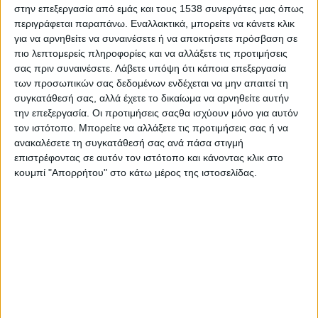
χριστουγεννιάτικου δέντρου.
στην επεξεργασία από εμάς και τους 1538 συνεργάτες μας όπως
περιγράφεται παραπάνω. Εναλλακτικά, μπορείτε να κάνετε κλικ
Μια ξεχωριστή χριστουγεννιάτικη βραδιά ετοιμάζει ο Δήμος
για να αρνηθείτε να συναινέσετε ή να αποκτήσετε πρόσβαση σε
Αγρινίου και η Κοινότητα Παναιτωλίου, σε συνεργασία με την
πιο λεπτομερείς πληροφορίες και να αλλάξετε τις προτιμήσεις
Ένωση Γυναικών Παναιτωλίου «Η Τριχωνίδα». Την Κυριακή 14
σας πριν συναινέσετε.
Λάβετε υπόψη ότι κάποια επεξεργασία
Δεκεμβρίου 2025, στην πλατεία της Μάνας, μικροί και μεγάλοι
των προσωπικών σας δεδομένων ενδέχεται να μην απαιτεί τη
θα έχουν την ευκαιρία να ζήσουν τη μαγεία των γιορτών μέσα
συγκατάθεσή σας, αλλά έχετε το δικαίωμα να αρνηθείτε αυτήν
από την 11η Γιορτή των Αστεριών, ένα καθιερωμένο πλέον
την επεξεργασία. Οι προτιμήσεις σαςθα ισχύουν μόνο για αυτόν
γεγονός για την περιοχή.
τον ιστότοπο. Μπορείτε να αλλάξετε τις προτιμήσεις σας ή να
ανακαλέσετε τη συγκατάθεσή σας ανά πάσα στιγμή
Η εκδήλωση θα ξεκινήσει στις 17:30, με την πιο συγκινητική
επιστρέφοντας σε αυτόν τον ιστότοπο και κάνοντας κλικ στο
στιγμή της βραδιάς: το άναμμα του χριστουγεννιάτικου δέντρου,
κουμπί "Απορρήτου" στο κάτω μέρος της ιστοσελίδας.
που κάθε χρόνο συγκεντρώνει πλήθος κόσμου και σκορπίζει
γιορτινή λάμψη σε όλο το Παναιτώλιο.
Στον χώρο της πλατείας θα βρίσκεται και η άμαξα της
Σταχτοπούτας, δημιουργώντας μια παραμυθένια ατμόσφαιρα για
τα παιδιά. Παράλληλα, ο Άγιος Βασίλης θα μοιράζει δωράκια σε
όλα τα παιδιά, προσφέροντας ακόμη περισσότερη χαρά.
Το πρόγραμμα της εκδήλωσης θα είναι πλούσιο σε
χορευτικές συμμετοχές: