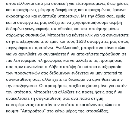
στην Κόνιτσα για οικογενειακούς λόγους και παραμένει εκεί για
αποστέλλονται από μια συσκευή για εξατομικευμένες διαφημίσεις
και περιεχόμενο, μέτρηση διαφήμισης και περιεχομένου, έρευνα
τρία χρόνια. Αναχωρεί οριστικά για το Άγιον Όρος τον Μάρτιο
ακροατηρίου και ανάπτυξη υπηρεσιών.
Με την άδειά σας, εμείς
του 1953 και καταλήγει στη Μονή Εσφιγμένου. Έπειτα από τρία
και οι συνεργάτες μας ενδέχεται να χρησιμοποιήσουμε ακριβή
χρόνια βρίσκεται στη Μονή Φιλοθέου, όπου γίνεται μοναχός
δεδομένα γεωγραφικής τοποθεσίας και ταυτοποίησης μέσω
και παίρνει το όνομα Παΐσιος. Στέλνει μια φωτογραφία του στη
σάρωσης συσκευών. Μπορείτε να κάνετε κλικ για να συναινέσετε
μητέρα του με την οποία την αποχαιρετά και της λέει ότι για
στην επεξεργασία από εμάς και τους 1538 συνεργάτες μας όπως
μάνα του πια θα έχει την Παναγία.
περιγράφεται παραπάνω. Εναλλακτικά, μπορείτε να κάνετε κλικ
για να αρνηθείτε να συναινέσετε ή να αποκτήσετε πρόσβαση σε
Για πρώτη φορά στην μεγάλη οθόνη και με σκηνές που δεν
πιο λεπτομερείς πληροφορίες και να αλλάξετε τις προτιμήσεις
είδαμε στην τηλεόραση, η ιστορία που άγγιξε βαθιά τις καρδιές
σας πριν συναινέσετε.
Λάβετε υπόψη ότι κάποια επεξεργασία
εκατομμυρίων ανθρώπων και προκάλεσε συγκίνηση σε όλη την
των προσωπικών σας δεδομένων ενδέχεται να μην απαιτεί τη
Ελλάδα.
συγκατάθεσή σας, αλλά έχετε το δικαίωμα να αρνηθείτε αυτήν
ΣΚΗΝΟΘΕΣΙΑ :
Στάμος Τσάμης
την επεξεργασία. Οι προτιμήσεις σαςθα ισχύουν μόνο για αυτόν
τον ιστότοπο. Μπορείτε να αλλάξετε τις προτιμήσεις σας ή να
ΗΘΟΠΟΙΟΙ :
Νικήτας Τσακίρογλου, Ρηνιώ Κυριαζή, Δρόσος
ανακαλέσετε τη συγκατάθεσή σας ανά πάσα στιγμή
Σκώτης, Προκόπης Αγαθοκλέους, Σμαράγδα Σμυρναίου,
επιστρέφοντας σε αυτόν τον ιστότοπο και κάνοντας κλικ στο
Χριστίνα Παυλίδου, Δέσποινα Γκάτζιου, Παΐσιος Έξαρχος,
κουμπί "Απορρήτου" στο κάτω μέρος της ιστοσελίδας.
Γιάννης Στάνκογλου, Γιώργος Αρμένης, Δημήτρης Ξανθόπουλος,
Χρήστος Λούλης, Αντώνης Κατσαρής, Κώστας Αποστολάκης
Δείτε το trailer :