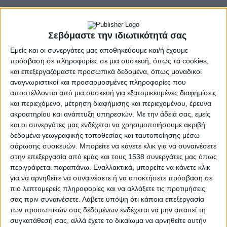
- Advertisement -
Σεβόμαστε την ιδιωτικότητά σας
Πραγματοποιήθηκε η τέταρτη εκδήλωση παρουσίασης του
Εμείς και οι συνεργάτες μας αποθηκεύουμε και/ή έχουμε
εκθεσιακού
πρόσβαση σε πληροφορίες σε μια συσκευή, όπως τα cookies,
προγράμματος της καμπάνιας Western Greece Seafood και θέμα
και επεξεργαζόμαστε προσωπικά δεδομένα, όπως μοναδικοί
«Πρόσκληση
αναγνωριστικοί και προσαρμοσμένες πληροφορίες που
συμμετοχής, συντονισμού και προετοιμασίας, τοπικών
αποστέλλονται από μια συσκευή για εξατομικευμένες διαφημίσεις
επιχειρήσεων, μεταποιητών και
και περιεχόμενο, μέτρηση διαφήμισης και περιεχομένου, έρευνα
παραγωγών προϊόντων Αλιείας, στην έκθεση Anuga 2023 », τη
ακροατηρίου και ανάπτυξη υπηρεσιών.
Με την άδειά σας, εμείς
Δεύτερα 25 Σεπτεμβρίου,
και οι συνεργάτες μας ενδέχεται να χρησιμοποιήσουμε ακριβή
στη συνεδριακή αίθουσα του Επιμελητηρίου Αιτωλοακαρνανίας.
δεδομένα γεωγραφικής τοποθεσίας και ταυτοποίησης μέσω
Η εκδήλωση διοργανώθηκε από το Επιμελητήριο
σάρωσης συσκευών. Μπορείτε να κάνετε κλικ για να συναινέσετε
Αιτωλοακαρνανίας σε συνεργασία
στην επεξεργασία από εμάς και τους 1538 συνεργάτες μας όπως
με την Περιφέρεια Δυτικής Ελλάδος, στα πλαίσια των δράσεων
περιγράφεται παραπάνω. Εναλλακτικά, μπορείτε να κάνετε κλικ
εξωστρέφειας και
για να αρνηθείτε να συναινέσετε ή να αποκτήσετε πρόσβαση σε
πληροφόρησης του έργου «Προώθηση/προβολή αλιευμάτων
πιο λεπτομερείς πληροφορίες και να αλλάξετε τις προτιμήσεις
Περιφέρειας Δυτικής Ελλάδας
σας πριν συναινέσετε.
Λάβετε υπόψη ότι κάποια επεξεργασία
σε εσωτερική αγορά και Τρίτες Χώρες » (ΟΠΣ 5076713), και του
των προσωπικών σας δεδομένων ενδέχεται να μην απαιτεί τη
συντονισμού συμμετοχής
συγκατάθεσή σας, αλλά έχετε το δικαίωμα να αρνηθείτε αυτήν