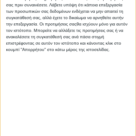
Συνελήφθησαν σήμερα (29-11-2025) το πρωί στην Ηγουμενίτσα
σας πριν συναινέσετε.
Λάβετε υπόψη ότι κάποια επεξεργασία
από αστυνομικούς του Τμήματος Δίωξης Ναρκωτικών της
των προσωπικών σας δεδομένων ενδέχεται να μην απαιτεί τη
Υποδιεύθυνσης Δίωξης και Εξιχνίασης Εγκλημάτων
συγκατάθεσή σας, αλλά έχετε το δικαίωμα να αρνηθείτε αυτήν
Ηγουμενίτσας αλλοδαπός και αλλοδαπή, που κατηγορούνται για
την επεξεργασία. Οι προτιμήσεις σαςθα ισχύουν μόνο για αυτόν
κατοχή, εισαγωγή και διακίνηση ναρκωτικών.
τον ιστότοπο. Μπορείτε να αλλάξετε τις προτιμήσεις σας ή να
ανακαλέσετε τη συγκατάθεσή σας ανά πάσα στιγμή
Ειδικότερα, οι αστυνομικοί, στο πλαίσιο αξιοποίησης
επιστρέφοντας σε αυτόν τον ιστότοπο και κάνοντας κλικ στο
πληροφορίων, εντόπισαν τους κατηγορούμενους να επιβαίνουν
κουμπί "Απορρήτου" στο κάτω μέρος της ιστοσελίδας.
σε Ι.Χ.Ε. αυτοκίνητο, που έφερε πινακίδες κυκλοφορίας
αλβανικών αρχών και κατά την έρευνα που ακολούθησε σε
αυτό, βρέθηκαν μέσα σε ειδικά διαμορφωμένη κρύπτη στον
χώρο των αποσκευών και στα πίσω καθίσματα -46- δέματα με
ακατέργαστη κάνναβη, συνολικού βάρους -47- κιλών και -550-
γραμμαρίων.
Κατασχέθηκαν η παραπάνω ποσότητα ναρκωτικών, το
αυτοκίνητο και χρηματικό ποσό -550- ευρώ.
Οι συλληφθέντες θα οδηγηθούν στην Εισαγγελία Πρωτοδικών
Θεσπρωτίας.
- Advertisement -