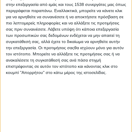
στην επεξεργασία από εμάς και τους 1538 συνεργάτες μας όπως
ΕΜΥ / ΕΜΚ που εκδόθηκε την Πέμπτη (24-07-2025),
περιγράφεται παραπάνω. Εναλλακτικά, μπορείτε να κάνετε κλικ
επικαιροποιείται με νέα δεδομένα.
για να αρνηθείτε να συναινέσετε ή να αποκτήσετε πρόσβαση σε
Σύμφωνα με το επικαιροποιημένο Έκτακτο Δελτίο Επικίνδυνων
πιο λεπτομερείς πληροφορίες και να αλλάξετε τις προτιμήσεις
σας πριν συναινέσετε.
Λάβετε υπόψη ότι κάποια επεξεργασία
Καιρικών Φαινομένων (ΕΔΕΚΦ), σε πολύ υψηλά επίπεδα θα
των προσωπικών σας δεδομένων ενδέχεται να μην απαιτεί τη
διατηρηθεί η θερμοκρασία στη χώρα μας και τις επόμενες
συγκατάθεσή σας, αλλά έχετε το δικαίωμα να αρνηθείτε αυτήν
ημέρες, σήμερα Παρασκευή (25-07-2025) και αύριο Σάββατο
την επεξεργασία. Οι προτιμήσεις σαςθα ισχύουν μόνο για αυτόν
(26-07-2025).
τον ιστότοπο. Μπορείτε να αλλάξετε τις προτιμήσεις σας ή να
Λήξη του καύσωνα, προβλέπεται στη Δυτική Ελλάδα την
ανακαλέσετε τη συγκατάθεσή σας ανά πάσα στιγμή
Κυριακή (27-7-2025) ενώ τη Δευτέρα (28-07-2025) αναμένεται
επιστρέφοντας σε αυτόν τον ιστότοπο και κάνοντας κλικ στο
κουμπί "Απορρήτου" στο κάτω μέρος της ιστοσελίδας.
υποχώρηση των πολύ υψηλών θερμοκρασιών.
Επισημαίνεται πως:
Α. οι ελάχιστες θερμοκρασίες θα κυμανθούν σε υψηλά επίπεδα
(περί τους 28 με 29 βαθμούς Κελσίου κυρίως στα αστικά
κέντρα).
Β. σήμερα Παρασκευή (25-07-25) το μεσημέρι και το Σάββατο
(26-07-25) στα ανατολικά και κυρίως στο Αιγαίο θα επικρατούν
ενισχυμένοι βόρειοι άνεμοι εντάσεως 6 με 7 μποφόρ.