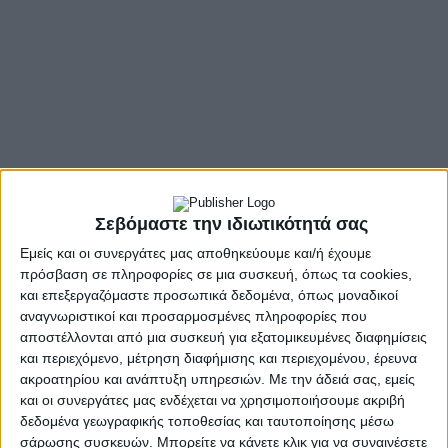
Σεβόμαστε την ιδιωτικότητά σας
- Advertisement -
Εμείς και οι συνεργάτες μας αποθηκεύουμε και/ή έχουμε
πρόσβαση σε πληροφορίες σε μια συσκευή, όπως τα cookies,
και επεξεργαζόμαστε προσωπικά δεδομένα, όπως μοναδικοί
Με έγγραφό της, η Αυτοτελής Διεύθυνση Πολιτικής
αναγνωριστικοί και προσαρμοσμένες πληροφορίες που
Προστασίας της Περιφέρειας Δυτικής Ελλάδας
αποστέλλονται από μια συσκευή για εξατομικευμένες διαφημίσεις
ενημερώνει το σύνολο των υπηρεσιών που εμπλέκονται
και περιεχόμενο, μέτρηση διαφήμισης και περιεχομένου, έρευνα
σε έργα και δράσεις με σκοπό την αντιμετώπιση κινδύνων
ακροατηρίου και ανάπτυξη υπηρεσιών.
Με την άδειά σας, εμείς
και οι συνεργάτες μας ενδέχεται να χρησιμοποιήσουμε ακριβή
από επικίνδυνα καιρικά φαινόμενα και σύμφωνα και με τις
δεδομένα γεωγραφικής τοποθεσίας και ταυτοποίησης μέσω
σχετικές εγκυκλίους της Γ.Γ. Πολιτικής Προστασίας, ότι
σάρωσης συσκευών. Μπορείτε να κάνετε κλικ για να συναινέσετε
το Έκτακτο Δελτίο Επικίνδυνων Καιρικών Φαινομένων της