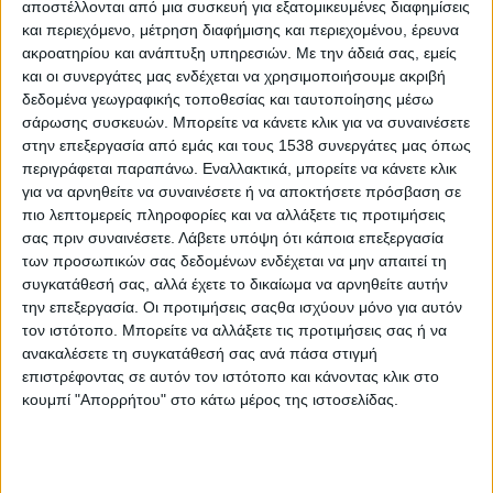
αποστέλλονται από μια συσκευή για εξατομικευμένες διαφημίσεις
Για περισσότερες πληροφορίες σχετικά με τους όρους, τη
και περιεχόμενο, μέτρηση διαφήμισης και περιεχομένου, έρευνα
διαδικασία και τις δηλώσεις συμμετοχής, παρακαλούμε
ακροατηρίου και ανάπτυξη υπηρεσιών.
Με την άδειά σας, εμείς
όπως οι ενδιαφερόμενοι να συμβουλευτούν το σχετικό
και οι συνεργάτες μας ενδέχεται να χρησιμοποιήσουμε ακριβή
φυλλάδιο, να επισκεφθούν το site της έκθεσης
δεδομένα γεωγραφικής τοποθεσίας και ταυτοποίησης μέσω
https://agrofooddrinkexpo.gr/
σάρωσης συσκευών. Μπορείτε να κάνετε κλικ για να συναινέσετε
στην επεξεργασία από εμάς και τους 1538 συνεργάτες μας όπως
H πρόσκληση:
περιγράφεται παραπάνω. Εναλλακτικά, μπορείτε να κάνετε κλικ
για να αρνηθείτε να συναινέσετε ή να αποκτήσετε πρόσβαση σε
πιο λεπτομερείς πληροφορίες και να αλλάξετε τις προτιμήσεις
σας πριν συναινέσετε.
Λάβετε υπόψη ότι κάποια επεξεργασία
των προσωπικών σας δεδομένων ενδέχεται να μην απαιτεί τη
συγκατάθεσή σας, αλλά έχετε το δικαίωμα να αρνηθείτε αυτήν
την επεξεργασία. Οι προτιμήσεις σαςθα ισχύουν μόνο για αυτόν
τον ιστότοπο. Μπορείτε να αλλάξετε τις προτιμήσεις σας ή να
ανακαλέσετε τη συγκατάθεσή σας ανά πάσα στιγμή
επιστρέφοντας σε αυτόν τον ιστότοπο και κάνοντας κλικ στο
κουμπί "Απορρήτου" στο κάτω μέρος της ιστοσελίδας.