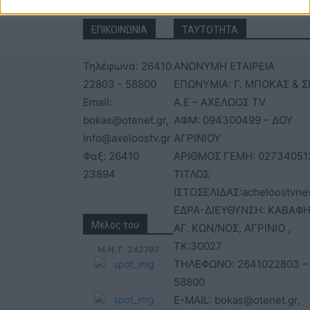
ΕΠΙΚΟΙΝΩΝΙΑ
ΤΑΥΤΟΤΗΤΑ
Τηλέφωνα: 26410
ΑΝΩΝΥΜΗ ΕΤΑΙΡΕΙΑ
22803 - 58800
ΕΠΩΝΥΜΙΑ: Γ. ΜΠΟΚΑΣ & Σ
Email:
Α.Ε – ΑΧΕΛΩΟΣ TV
bokas@otenet.gr,
ΑΦΜ: 094300499 – ΔΟΥ
info@axeloostv.gr
ΑΓΡΙΝΙΟΥ
Φαξ: 26410
ΑΡΙΘΜΟΣ ΓΕΜΗ: 02734051
23894
ΤΙΤΛΟΣ
ΙΣΤΟΣΕΛΙΔΑΣ:acheloostvne
ΕΔΡΑ-ΔΙΕΥΘΥΝΣΗ: ΚΑΒΑΦΗ
Μέλος του
ΑΓ. ΚΩΝ/ΝΟΣ, ΑΓΡΙΝΙΟ ,
ΤΚ:30027
Μ.Η.Τ. 242797
ΤΗΛΕΦΩΝΟ: 2641022803 –
58800
E-MAIL: bokas@otenet.gr,