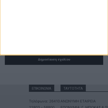
αποθηκεύστε το όνομα, το ηλεκτρονικό ταχυδρομείο και τον
ιστότοπό μου σε αυτό το πρόγραμμα περιήγησης για την επόμενη
φορά που θα σχολιάσω.
ΕΠΙΚΟΙΝΩΝΙΑ
ΤΑΥΤΟΤΗΤΑ
Τηλέφωνα: 26410
ΑΝΩΝΥΜΗ ΕΤΑΙΡΕΙΑ
22803 - 58800
ΕΠΩΝΥΜΙΑ: Γ. ΜΠΟΚΑΣ & Σ