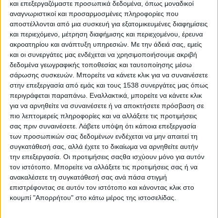
Αιτωλοακαρνανίας «Δημήτρης Ψαθάς» τιμά
και επεξεργαζόμαστε προσωπικά δεδομένα, όπως μοναδικοί
αναγνωριστικοί και προσαρμοσμένες πληροφορίες που
την Ημέρα Μνήμης της Γενοκτονίας των
αποστέλλονται από μια συσκευή για εξατομικευμένες διαφημίσεις
Ελλήνων του Πόντου στις 19 Μαΐου, με μια
και περιεχόμενο, μέτρηση διαφήμισης και περιεχομένου, έρευνα
εκδήλωση μνήμης, ιστορικής αναφοράς και
ακροατηρίου και ανάπτυξη υπηρεσιών.
Με την άδειά σας, εμείς
και οι συνεργάτες μας ενδέχεται να χρησιμοποιήσουμε ακριβή
πολιτιστικής συνέχειας.
δεδομένα γεωγραφικής τοποθεσίας και ταυτοποίησης μέσω
Η εκδήλωση θα πραγματοποιηθεί τη
σάρωσης συσκευών. Μπορείτε να κάνετε κλικ για να συναινέσετε
στην επεξεργασία από εμάς και τους 1538 συνεργάτες μας όπως
Δευτέρα 19 Μαΐου 2025 και ώρα 20:30, στην
περιγράφεται παραπάνω. Εναλλακτικά, μπορείτε να κάνετε κλικ
Πλατεία Αγίου Κωνσταντίνου.
για να αρνηθείτε να συναινέσετε ή να αποκτήσετε πρόσβαση σε
πιο λεπτομερείς πληροφορίες και να αλλάξετε τις προτιμήσεις
σας πριν συναινέσετε.
Λάβετε υπόψη ότι κάποια επεξεργασία
των προσωπικών σας δεδομένων ενδέχεται να μην απαιτεί τη
συγκατάθεσή σας, αλλά έχετε το δικαίωμα να αρνηθείτε αυτήν
την επεξεργασία. Οι προτιμήσεις σαςθα ισχύουν μόνο για αυτόν
τον ιστότοπο. Μπορείτε να αλλάξετε τις προτιμήσεις σας ή να
ανακαλέσετε τη συγκατάθεσή σας ανά πάσα στιγμή
επιστρέφοντας σε αυτόν τον ιστότοπο και κάνοντας κλικ στο
κουμπί "Απορρήτου" στο κάτω μέρος της ιστοσελίδας.