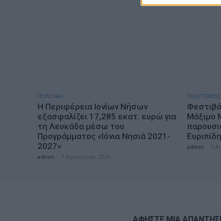
ΠΟΛΙΤΙΚΗ
ΠΟΛΙΤΙΣΜΟΣ
Η Περιφέρεια Ιονίων Νήσων
Φεστιβά
εξασφαλίζει 17,285 εκατ. ευρώ για
Μάξιμο 
τη Λευκάδα μέσω του
παρουσι
Προγράμματος «Ιόνια Νησιά 2021-
Ευριπίδ
2027»
admin
-
7 Α
admin
-
7 Αυγούστου, 2026
ΑΦΗΣΤΕ ΜΙΑ ΑΠΑΝΤΗΣ