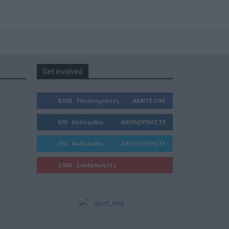
Get involved
9,500
Υποστηρικτές
ΚΆΝΤΕ LIKE
670
Ακόλουθοι
ΑΚΟΛΟΥΘΉΣΤΕ
216
Ακόλουθοι
ΑΚΟΛΟΥΘΉΣΤΕ
2,500
Συνδρομητές
ΓΊΝΕΤΕ ΣΥΝΔΡΟΜΗΤΉΣ