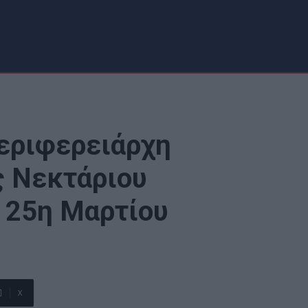
Περιφερειάρχη
ς Νεκτάριου
 25η Μαρτίου
X