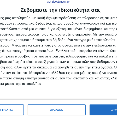
κών ουσιών σε Λευκάδα
Μεσόγειος φτάνει τους 33
Σεβόμαστε την ιδιωτικότητά σας
κυρα
βαθμούς, τι σημαίνει πραγ
υγούστου, 2026
admin
-
8 Αυγούστου, 2026
άτες μας αποθηκεύουμε και/ή έχουμε πρόσβαση σε πληροφορίες σε μια
ργαζόμαστε προσωπικά δεδομένα, όπως μοναδικοί αναγνωριστικοί και 
στέλλονται από μια συσκευή για εξατομικευμένες διαφημίσεις και περ
εχομένου, έρευνα ακροατηρίου και ανάπτυξη υπηρεσιών.
Με την άδειά σα
χεται να χρησιμοποιήσουμε ακριβή δεδομένα γεωγραφικής τοποθεσίας 
ών. Μπορείτε να κάνετε κλικ για να συναινέσετε στην επεξεργασία απ
 όπως περιγράφεται παραπάνω. Εναλλακτικά, μπορείτε να κάνετε κλικ γ
οκτήσετε πρόσβαση σε πιο λεπτομερείς πληροφορίες και να αλλάξετε τι
βετε υπόψη ότι κάποια επεξεργασία των προσωπικών σας δεδομένων ε
εσή σας, αλλά έχετε το δικαίωμα να αρνηθείτε αυτήν την επεξεργασία. 
τόν τον ιστότοπο. Μπορείτε να αλλάξετε τις προτιμήσεις σας ή να ανακα
 πάσα στιγμή επιστρέφοντας σε αυτόν τον ιστότοπο και κάνοντας κλι
ω μέρος της ιστοσελίδας.
ΤΑ
ΓΕΓΟΝΟΤΑ
: Τι απαντά η ΕΛΑΣ για
Ορκωμοσία νέου υπαλλήλο
ιασμούς τουριστριών –
Αποκεντρωμένη Διοίκηση
 περιστατικά έχουν
Πελοποννήσου, Δυτικής Ε
λθεί»
και Ιονίου
ΕΠΙΛΟΓΕΣ
ΔΙΑΦΩΝΩ
ΣΥ
υγούστου, 2026
admin
-
7 Αυγούστου, 2026