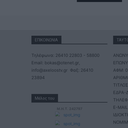
ΕΠΙΚΟΙΝΩΝΙΑ
ΤΑΥΤ
Τηλέφωνα: 26410 22803 - 58800
ΑΝΩΝΥ
Email: bokas@otenet.gr,
ΕΠΩΝΥΜ
info@axeloostv.gr Φαξ: 26410
ΑΦΜ: 0
23894
ΑΡΙΘΜ
ΤΙΤΛΟΣ
ΕΔΡΑ-Δ
Μέλος του
ΤΗΛΕΦ
E-MAIL
Μ.Η.Τ. 242797
ΙΔΙΟΚΤ
ΝΟΜΙΜ