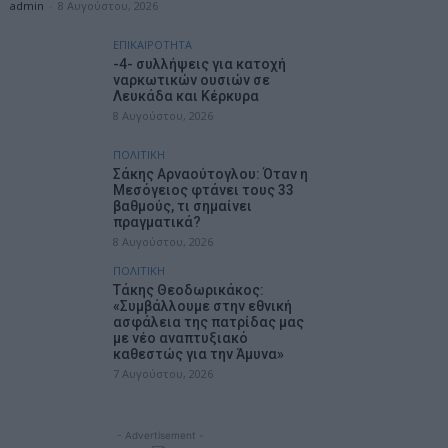
admin
-
8 Αυγούστου, 2026
ΕΠΙΚΑΙΡΟΤΗΤΑ
-4- συλλήψεις για κατοχή
ναρκωτικών ουσιών σε
Λευκάδα και Κέρκυρα
8 Αυγούστου, 2026
ΠΟΛΙΤΙΚΗ
Σάκης Αρναούτογλου: Όταν η
Μεσόγειος φτάνει τους 33
βαθμούς, τι σημαίνει
πραγματικά?
8 Αυγούστου, 2026
ΠΟΛΙΤΙΚΗ
Τάκης Θεοδωρικάκος:
«Συμβάλλουμε στην εθνική
ασφάλεια της πατρίδας μας
με νέο αναπτυξιακό
καθεστώς για την Άμυνα»
7 Αυγούστου, 2026
- Advertisement -