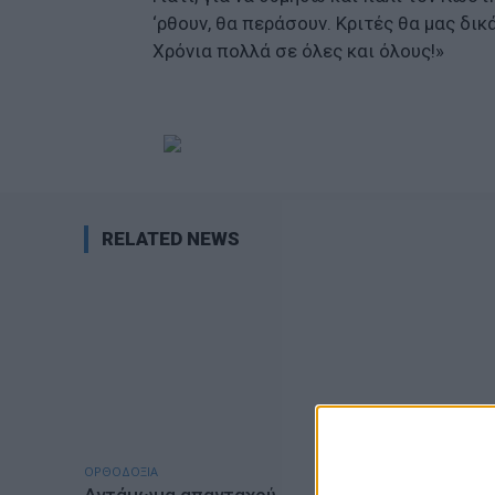
‘ρθουν, θα περάσουν. Κριτές θα μας δικά
Χρόνια πολλά σε όλες και όλους!»
RELATED NEWS
ΟΡΘΟΔΟΞΙΑ
ΕΠΙΚΑΙΡΟΤΗ
Αντάμωμα απανταχού
-4- συλλ