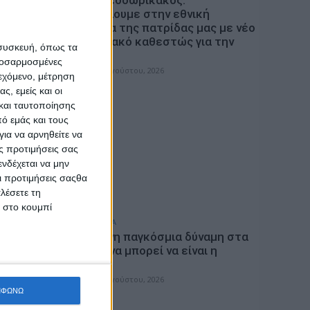
«Συμβάλλουμε στην εθνική
ματικά?
ασφάλεια της πατρίδας μας με νέο
αναπτυξιακό καθεστώς για την
 συσκευή, όπως τα
Άμυνα»
προσαρμοσμένες
admin
-
7 Αυγούστου, 2026
ιεχόμενο, μέτρηση
ς, εμείς και οι
και ταυτοποίησης
ό εμάς και τους
ια να αρνηθείτε να
ς προτιμήσεις σας
νδέχεται να μην
Οι προτιμήσεις σαςθα
λέσετε τη
κ στο κουμπί
ΕΠΙΚΑΙΡΟΤΗΤΑ
υ στην
Η επόμενη παγκόσμια δύναμη στα
υδροπλάνα μπορεί να είναι η
λλάδας
Ελλάδα…
admin
-
7 Αυγούστου, 2026
ΜΦΩΝΩ