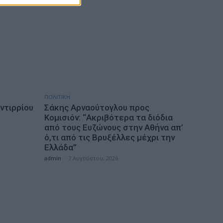
ΠΟΛΙΤΙΚΗ
ντιρρίου
Σάκης Αρναούτογλου προς
Κομισιόν: “Ακριβότερα τα διόδια
από τους Ευζώνους στην Αθήνα απ’
ό,τι από τις Βρυξέλλες μέχρι την
Ελλάδα”
admin
-
7 Αυγούστου, 2026