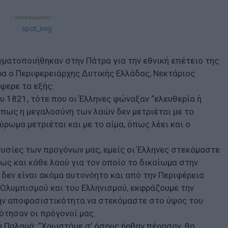
- Advertisement -
ματοποιήθηκαν στην Πάτρα για την εθνική επέτειο της
α ο Περιφερειάρχης Δυτικής Ελλάδας, Νεκτάριος
φερε τα εξής:
υ 1821, τότε που οι Έλληνες φώναξαν “ελευθερία ή
 πως η μεγαλοσύνη των λαών δεν μετριέται με το
ρωμα μετριέται και με το αίμα, όπως λέει και ο
θυσίες των προγόνων μας, εμείς οι Έλληνες στεκόμαστε
ως και κάθε λαού για τον οποίο το δικαίωμα στην
 δεν είναι ακόμα αυτονόητο και από την Περιφέρεια
 Ολυμπισμού και του Ελληνισμού, εκφράζουμε την
την αποφασιστικότητα να στεκόμαστε στο ύψος του
ότησαν οι πρόγονοί μας.
τή Παλαμά: “Χρωστάμε σ’ όσους ήρθαν πέρασαν, θα