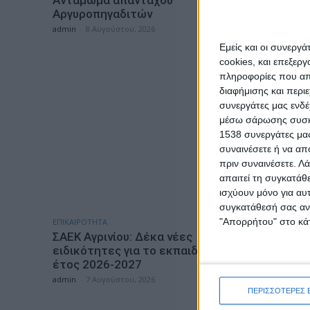
Αργυροπηγαδιτών
ναρκωτι
και Κέρ
admin
-
8 Αυγούστου, 2026
admin
-
8 Α
Εμείς και οι συνεργ
cookies, και επεξε
πληροφορίες που απο
διαφήμισης και περι
συνεργάτες μας ενδέ
μέσω σάρωσης συσκευ
1538 συνεργάτες μας
συναινέσετε ή να απ
πριν συναινέσετε.
Λά
απαιτεί τη συγκατάθ
ισχύουν μόνο για αυ
συγκατάθεσή σας ανά
"Απορρήτου" στο κάτ
ΕΠΙΚΑΙΡΟΤΗΤΑ
ΕΠΙΚΑΙΡΟΤΗ
ΣΑΕΚ Αγρινίου: Δέκα νέες
Ζάκυνθος
ειδικότητες για το εκπαιδευτικό
τους 8 β
έτος 2026-2027
«Μόνο 3
καταγγε
admin
-
7 Αυγούστου, 2026
ΠΕΡΙΣΣΟΤΕΡΕΣ 
admin
-
7 Α