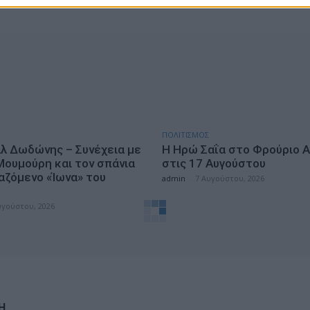
ΠΟΛΙΤΙΣΜΟΣ
λ Δωδώνης – Συνέχεια με
Η Ηρώ Σαΐα στο Φρούριο Α
Μουμούρη και τον σπάνια
στις 17 Αυγούστου
αζόμενο «Ίωνα» του
admin
-
7 Αυγούστου, 2026
η
υγούστου, 2026
Η