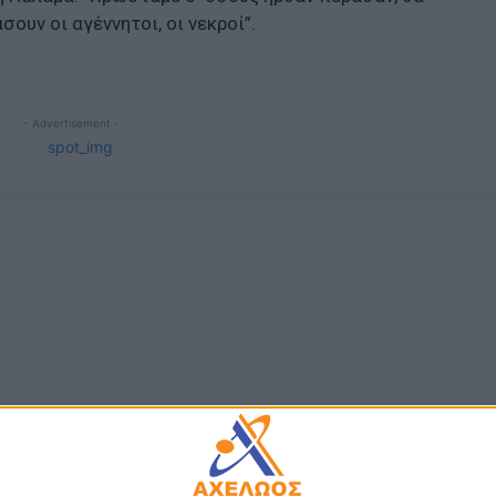
σουν οι αγέννητοι, οι νεκροί”.
- Advertisement -
ΤΑ
ΠΟΛΙΤΙΚΗ
ήψεις για κατοχή
Σάκης Αρναούτογλου: Όταν