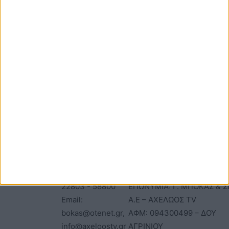
φορά που θα σχολιάσω.
ΕΠΙΚΟΙΝΩΝΙΑ
ΤΑΥΤΟΤΗΤΑ
Τηλέφωνα: 26410
ΑΝΩΝΥΜΗ ΕΤΑΙΡΕΙΑ
22803 - 58800
ΕΠΩΝΥΜΙΑ: Γ. ΜΠΟΚΑΣ & Σ
Email:
Α.Ε – ΑΧΕΛΩΟΣ TV
bokas@otenet.gr,
ΑΦΜ: 094300499 – ΔΟΥ
info@axeloostv.gr
ΑΓΡΙΝΙΟΥ