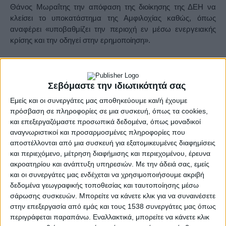
Θάνος Μωραΐτης την
απόφαση
της διοίκησης της ΔΕΗ
να
κλείσει το υποκατάστημα της
Αμφιλοχία
ς καθώς, όπως
αναφέρει «υποβαθμίζει την περιοχή εν μέσω ενεργειακής
κρίσης και την οδηγεί στην ερημοποίηση».
Ο κ. Μωραΐτης τονίζει ότι το
υπο
κατάστημα
Αμφιλοχίας
εξυπηρετεί
χιλιάδες πολίτες της
ευρύτερη
ς
περιοχή
ς καθώς
Σεβόμαστε την ιδιωτικότητά σας
και τους κατοίκους
του ορεινού Βάλτου και του Ξηρομέρου
.
Ωστόσο τα
golden
boys
της κυβέρνησης Μητσοτάκη
Εμείς και οι συνεργάτες μας αποθηκεύουμε και/ή έχουμε
αδιαφορούν για τις ανάγκες των τοπικών κοινωνιών και των
πρόσβαση σε πληροφορίες σε μια συσκευή, όπως τα cookies,
χιλιάδων κατοίκων της περιοχής που δυσκολεύονται να
και επεξεργαζόμαστε προσωπικά δεδομένα, όπως μοναδικοί
μετακινηθούν προς το Αγρίνιο ή δεν είναι αρκετά
αναγνωριστικοί και προσαρμοσμένες πληροφορίες που
εξοικειωμένοι με τις ψηφιακές υπηρεσίες».
αποστέλλονται από μια συσκευή για εξατομικευμένες διαφημίσεις
και περιεχόμενο, μέτρηση διαφήμισης και περιεχομένου, έρευνα
ακροατηρίου και ανάπτυξη υπηρεσιών.
Με την άδειά σας, εμείς
«Η κυβέρνηση Μητσοτάκη με αυτές τις πρακτικές της
και οι συνεργάτες μας ενδέχεται να χρησιμοποιήσουμε ακριβή
ολοκληρώνει το έγκλημα της πλήρους ιδιωτικοποίησης της
δεδομένα γεωγραφικής τοποθεσίας και ταυτοποίησης μέσω
ΔΕΗ και της εγκατάλειψης του κοινωφελούς χαρακτήρα της
σάρωσης συσκευών. Μπορείτε να κάνετε κλικ για να συναινέσετε
προς όφελος των μεγάλων συμφερόντων στο χώρο της
στην επεξεργασία από εμάς και τους 1538 συνεργάτες μας όπως
ενέργειας. Η χρονική συγκυρία αυτής της απόφασης δεν είναι
περιγράφεται παραπάνω. Εναλλακτικά, μπορείτε να κάνετε κλικ
καθόλου τυχαία καθώς έρχεται σε συνέχεια της υποβάθμισης