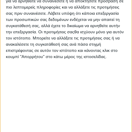
για να αρνηθείτε να συναινέσετε ή να αποκτήσετε πρόσβαση σε
του ρόλου της ΔΕΗ και της παραχώρησής της στους ιδιώτες
πιο λεπτομερείς πληροφορίες και να αλλάξετε τις προτιμήσεις
και τα
golden
boys
που δίνουν αύξηση στον εαυτό τους
,
ενώ
σας πριν συναινέσετε.
Λάβετε υπόψη ότι κάποια επεξεργασία
οι πολίτες εξαναγκάζονται σε υπέρογκες χρεώσεις και τώρα
των προσωπικών σας δεδομένων ενδέχεται να μην απαιτεί τη
και σε μετακινήσεις αρκετών χιλιομέτρων και περαιτέρω
συγκατάθεσή σας, αλλά έχετε το δικαίωμα να αρνηθείτε αυτήν
έξοδα»
.
την επεξεργασία. Οι προτιμήσεις σαςθα ισχύουν μόνο για αυτόν
τον ιστότοπο. Μπορείτε να αλλάξετε τις προτιμήσεις σας ή να
Τέλος ο κ. Μωραΐτης τόνισε ότι «Δεν θα επιτρέψουμε την
ανακαλέσετε τη συγκατάθεσή σας ανά πάσα στιγμή
υποβάθμιση του τόπου μας» και κάλεσε την
δ
ιοίκηση της ΔΕΗ
επιστρέφοντας σε αυτόν τον ιστότοπο και κάνοντας κλικ στο
κουμπί "Απορρήτου" στο κάτω μέρος της ιστοσελίδας.
να ανακαλέσει την λανθασμένη απόφασή της
ώστε να
συνεχίσει το υποκατάστημα Αμφιλοχίας να εξυπηρετεί την
ευρύτερη τοπική κοινωνία με όρους δημοσίου συμφέροντος
και σεβασμό στα δικαιώματα των κατοίκων της περιοχής.
.
Ολόκληρη η δήλωση του κ. Θάνου Μωραΐτη
«Η απόφαση της διοίκησης της ΔΕΗ ΑΕ να προχωρήσει στο
κλείσιμο του υποκαταστήματος Αμφιλοχίας είναι απαράδεκτη
καθώς υποβαθμίζει την περιοχή μας εν μέσω ενεργειακής