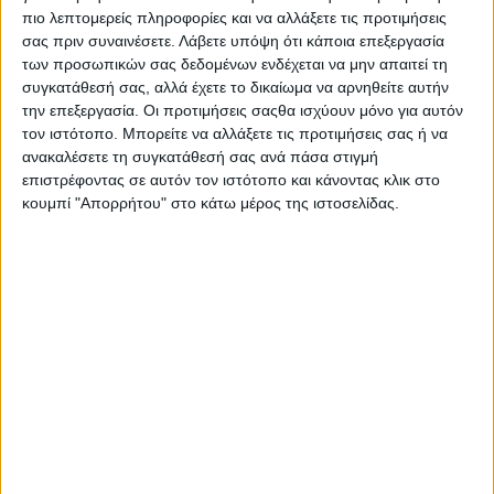
δημιουργία Συστήματος Παρακολούθησης της ατμοσφαιρικής
πιο λεπτομερείς πληροφορίες και να αλλάξετε τις προτιμήσεις
ρύπανσης, δηλαδή τη δημιουργία μιας πλατφόρμας παροχής
σας πριν συναινέσετε.
Λάβετε υπόψη ότι κάποια επεξεργασία
ανοικτών δεδομένων ποιότητας του αέρα με χρήση σύγχρονων
των προσωπικών σας δεδομένων ενδέχεται να μην απαιτεί τη
αισθητήρων. Τα δεδομένα θα μπορούν να χρησιμοποιηθούν για
συγκατάθεσή σας, αλλά έχετε το δικαίωμα να αρνηθείτε αυτήν
μελλοντικές δράσεις με σκοπό την ενημέρωση των πολιτών
την επεξεργασία. Οι προτιμήσεις σαςθα ισχύουν μόνο για αυτόν
και την εφαρμογή προληπτικών μέτρων στις περιπτώσεις που
τον ιστότοπο. Μπορείτε να αλλάξετε τις προτιμήσεις σας ή να
προβλέπονται επίπεδα ρύπανσης που μπορεί να είναι
ανακαλέσετε τη συγκατάθεσή σας ανά πάσα στιγμή
επικίνδυνα για το γενικό πληθυσμό ή ευαίσθητες ομάδες.
επιστρέφοντας σε αυτόν τον ιστότοπο και κάνοντας κλικ στο
κουμπί "Απορρήτου" στο κάτω μέρος της ιστοσελίδας.
«Οι καινοτόμες δράσεις του Δήμου Αγρινίου επιβραβεύονται
και είμαι εξαιρετικά υπερήφανος γιατί σε δύσκολες περιόδους
καταφέρνουμε να ανταποκρινόμαστε στις σύγχρονες
προκλήσεις. Θέλω να συγχαρώ τα στελέχη του Τμήματος
Ποιότητας και Οργάνωσης που εργάστηκαν οραματικά γι αυτό
το σχέδιο. Αποδεικνύουμε ότι, επενδύοντας στη διαφύλαξη
του περιβάλλοντος και την ενημέρωση των πολιτών,
προστατεύουμε την εθνική περιουσία μας», ανέφερε ο
Δήμαρχος Αγρινίου Γιώργος Παπαναστασίου ο οποίος
παρέλαβε το βραβείο μαζί με τον Αντιδήμαρχο Β.Φωτάκη.
TΑ BEST CITY AWARDS 2022 ΔΙΟΡΓΑΝΩΝΟΝΤΑΙ ΥΠΟ ΤΗΝ