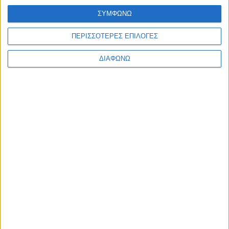
Σάκης Αρναούτογλου προς Κομισιόν: “Ακριβότερα τα διόδια
από τους Ευζώνους στην Αθήνα απ’ ό,τι από τις Βρυξέλλες
ΣΥΜΦΩΝΩ
μέχρι την Ελλάδα”
admin
-
7 Αυγούστου, 2026
ΠΕΡΙΣΣΟΤΕΡΕΣ ΕΠΙΛΟΓΕΣ
Φόρτωση περισσοτέρων
ΔΙΑΦΩΝΩ
ΑΦΗΣΤΕ ΜΙΑ ΑΠΑΝΤΗΣΗ
Σχόλιο:
εισάγετε το σχόλιό σας!
Όνομα:*
παρακαλώ εισάγετε το όνομά σας εδώ
Email:*
έχετε εισάγει εσφαλμένη διεύθυνση ηλεκτρονικού ταχυδρομείου!