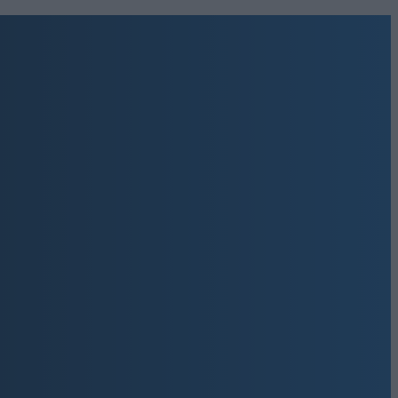
οποιήθηκε η 2η
ου DigiWest!
6
Όνομα:*
μά σας εδώ
Email:*
διεύθυνση ηλεκτρονικού
ν ηλεκτρονική σας
Get involved
9,500
Υποστηρικτές
ΚΆΝΤΕ LIKE
670
Ακόλουθοι
ΑΚΟΛΟΥΘΉΣΤΕ
216
Ακόλουθοι
ΑΚΟΛΟΥΘΉΣΤΕ
ΤΚ:30027
2,500
Συνδρομητές