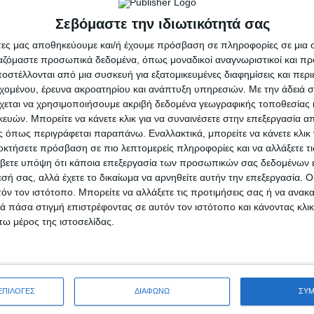
Σεβόμαστε την ιδιωτικότητά σας
άτες μας αποθηκεύουμε και/ή έχουμε πρόσβαση σε πληροφορίες σε μια
- Advertisement -
ργαζόμαστε προσωπικά δεδομένα, όπως μοναδικοί αναγνωριστικοί και 
στέλλονται από μια συσκευή για εξατομικευμένες διαφημίσεις και περ
εχομένου, έρευνα ακροατηρίου και ανάπτυξη υπηρεσιών.
Με την άδειά σα
χεται να χρησιμοποιήσουμε ακριβή δεδομένα γεωγραφικής τοποθεσίας 
ών. Μπορείτε να κάνετε κλικ για να συναινέσετε στην επεξεργασία απ
 όπως περιγράφεται παραπάνω. Εναλλακτικά, μπορείτε να κάνετε κλικ γ
οκτήσετε πρόσβαση σε πιο λεπτομερείς πληροφορίες και να αλλάξετε τι
βετε υπόψη ότι κάποια επεξεργασία των προσωπικών σας δεδομένων ε
εσή σας, αλλά έχετε το δικαίωμα να αρνηθείτε αυτήν την επεξεργασία. 
τόν τον ιστότοπο. Μπορείτε να αλλάξετε τις προτιμήσεις σας ή να ανακα
 πάσα στιγμή επιστρέφοντας σε αυτόν τον ιστότοπο και κάνοντας κλι
ω μέρος της ιστοσελίδας.
ΕΠΙΛΟΓΕΣ
ΔΙΑΦΩΝΩ
ΣΥ