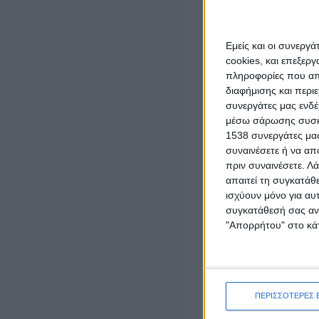
Εμείς και οι συνεργ
cookies, και επεξε
πληροφορίες που απο
διαφήμισης και περι
LATEST NEWS
συνεργάτες μας ενδέ
μέσω σάρωσης συσκευ
ΓΕΓΟΝΟΤΑ
1538 συνεργάτες μας
Έγκαιρη η επέμβαση των πυροσβεστικών
συναινέσετε ή να απ
δυνάμεων σε πυρκαγιά στη Λεπενού
πριν συναινέσετε.
Λά
Αγρινίου (φωτο)
απαιτεί τη συγκατάθ
admin
-
6 Αυγούστου, 2026
ισχύουν μόνο για αυ
συγκατάθεσή σας ανά
ΟΡΘΟΔΟΞΙΑ
"Απορρήτου" στο κάτ
“Το Μήνυμα της Παναγίας” του π. Δημητρίου
Μπόκου
6 Αυγούστου, 2026
ΠΟΛΙΤΙΚΗ
ΠΕΡΙΣΣΟΤΕΡΕΣ 
ΝΙΚΗ: Πάνω από 500 εκατ. ευρώ σε
μισθώσεις εναέριων μέσων πυρόσβεσης –