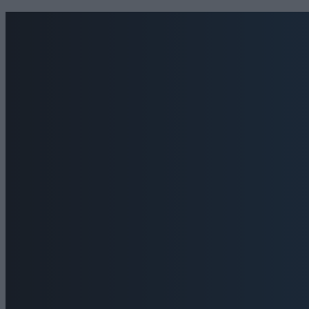
Νεάπολη Αγρινίου: Κινητοποίηση της
Έργα 7 εκ
Πυροσβεστικής για μεγάλη πυρκαγιά στον
Ανάκαμψη
οικισμό Υψηλή Παναγιά
admin
-
6 Αυ
admin
-
6 Αυγούστου, 2026
ΠΟΛΙΤΙΣΜΟΣ
Η Φωτεινή
Ουρανό Τρ
admin
-
6 Αυ
Ιστοσελίδα:
ΕΠΙΚΟΙΝΩΝΙΑ
Τηλέφωνα: 26410 22803 - 58800
Email: bokas@otenet.gr, info@axeloostv.gr Φαξ:
26410 23894
Μέλος του