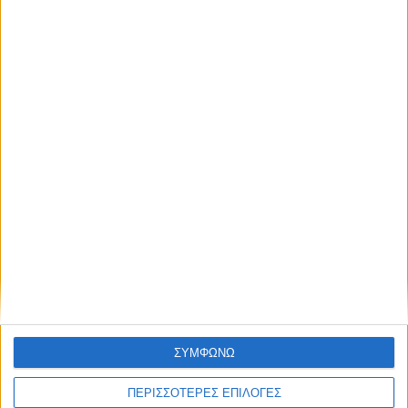
ΠΟΛΙΤΙΚΗ
Σάκης Αρναούτογλου: Όταν η
Μεσόγειος φτάνει τους 33 βαθμούς,
τι σημαίνει πραγματικά?
admin
-
8 Αυγούστου, 2026
- Advertisement -
ΣΥΜΦΩΝΩ
ΠΕΡΙΣΣΟΤΕΡΕΣ ΕΠΙΛΟΓΕΣ