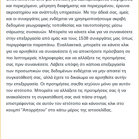
και περιεχόμενο, μέτρηση διαφήμισης και περιεχομένου, έρευνα
ούτε έχεις προλάβει να έχεις ένσημα, δεν έχεις προλάβει να
ακροατηρίου και ανάπτυξη υπηρεσιών.
Με την άδειά σας, εμείς
ολοκληρώσεις ούτε το βασικό σου πτυχίο σε μια σχολή, ενώ
και οι συνεργάτες μας ενδέχεται να χρησιμοποιήσουμε ακριβή
ένα αγόρι που σπουδάζει, δεν έχει πάει πιθανότατα ούτε
δεδομένα γεωγραφικής τοποθεσίας και ταυτοποίησης μέσω
φαντάρος. Είμαι υπέρ της συμμετοχής των νέων ανθρώπων
σάρωσης συσκευών. Μπορείτε να κάνετε κλικ για να συναινέσετε
στα κοινά, αλλά στη δική μου αντίληψη για να γίνεις
στην επεξεργασία από εμάς και τους 1538 συνεργάτες μας όπως
βουλευτής, πρέπει πρώτα να έχεις δουλέψει στη ζωή σου
»
.
περιγράφεται παραπάνω. Εναλλακτικά, μπορείτε να κάνετε κλικ
για να αρνηθείτε να συναινέσετε ή να αποκτήσετε πρόσβαση σε
πιο λεπτομερείς πληροφορίες και να αλλάξετε τις προτιμήσεις
Ο
κ. Θεοδωρικάκος
συνέχισε πως «η τοξικότητα στο πολιτικό
σας πριν συναινέσετε.
Λάβετε υπόψη ότι κάποια επεξεργασία
σύστημα δεν βοηθάει ούτε την πατρίδα μας, ούτε την
των προσωπικών σας δεδομένων ενδέχεται να μην απαιτεί τη
ελληνική κοινωνία, που ζητάει ξεκάθαρες θέσεις για όλα τα
συγκατάθεσή σας, αλλά έχετε το δικαίωμα να αρνηθείτε αυτήν
θέματα από τα κόμματα. Η αντιπολίτευση εξαπολύει τόνους
την επεξεργασία. Οι προτιμήσεις σαςθα ισχύουν μόνο για αυτόν
τον ιστότοπο. Μπορείτε να αλλάξετε τις προτιμήσεις σας ή να
λάσπης και συκοφαντικές επιθέσεις, με πιο χαρακτηριστική
ανακαλέσετε τη συγκατάθεσή σας ανά πάσα στιγμή
την υπόθεση του ΟΠΕΚΕΠΕ. Έχει κανείς αμφιβολία ότι
επιστρέφοντας σε αυτόν τον ιστότοπο και κάνοντας κλικ στο
γίνονταν ρουσφέτια όταν κυβερνούσε το ΠΑΣΟΚ ή ο ΣΥΡΙΖΑ;
κουμπί "Απορρήτου" στο κάτω μέρος της ιστοσελίδας.
Αυτό πρέπει όλοι μαζί να το λύσουμε, να υπάρχει ισονομία
ανάμεσα στους πολίτες, οι υπηρεσίες να λειτουργούν
κανονικά και να μην χρειάζεται ένας βουλευτής να μεταφέρει
ένα αίτημα. Οι πολίτες απευθύνονται στους βουλευτές όλων