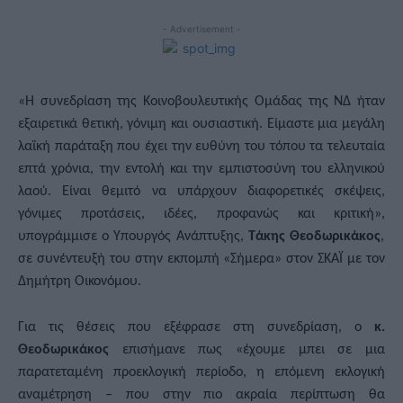
- Advertisement -
«Η συνεδρίαση της Κοινοβουλευτικής Ομάδας της ΝΔ ήταν
εξαιρετικά θετική, γόνιμη και ουσιαστική. Είμαστε μια μεγάλη
λαϊκή παράταξη που έχει την ευθύνη του τόπου τα τελευταία
επτά χρόνια, την εντολή και την εμπιστοσύνη του ελληνικού
λαού. Είναι θεμιτό να υπάρχουν διαφορετικές σκέψεις,
γόνιμες προτάσεις, ιδέες, προφανώς και κριτική»
,
υπογράμμισε ο Υπουργός Ανάπτυξης,
Τάκης Θεοδωρικάκος
,
σ
ε
συνέντευξή του στ
ην εκπομπή
«
Σήμερα
»
στον ΣΚΑΪ με τον
Δημήτρη Οικονόμου.
Για τις θέσεις που εξέφρασε στη συνεδρίαση, ο
κ.
Θεοδωρικάκος
επισήμανε πως
«έχουμε μπει σε μια
παρατεταμένη προεκλογική περίοδο, η επόμενη εκλογική
αναμέτρηση – που στην πιο ακραία περίπτωση θα