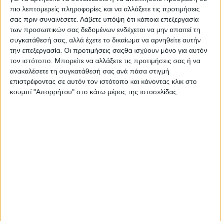
πιο λεπτομερείς πληροφορίες και να αλλάξετε τις προτιμήσεις
σας πριν συναινέσετε.
Λάβετε υπόψη ότι κάποια επεξεργασία
των προσωπικών σας δεδομένων ενδέχεται να μην απαιτεί τη
συγκατάθεσή σας, αλλά έχετε το δικαίωμα να αρνηθείτε αυτήν
την επεξεργασία. Οι προτιμήσεις σαςθα ισχύουν μόνο για αυτόν
τον ιστότοπο. Μπορείτε να αλλάξετε τις προτιμήσεις σας ή να
- Advertisement -
ανακαλέσετε τη συγκατάθεσή σας ανά πάσα στιγμή
επιστρέφοντας σε αυτόν τον ιστότοπο και κάνοντας κλικ στο
κουμπί "Απορρήτου" στο κάτω μέρος της ιστοσελίδας.
Συνάντηση με τον Αναπληρωτή Υπουργό Εξωτερικών των
Ηνωμένων Πολιτειών,
Μάικλ Ρήγας,
είχε ο Υπουργός
Ανάπτυξης,
Τάκης Θεοδωρικάκος
, στο περιθώριο της 6ης
Υπουργικής Συνάντησης της Διατλαντικής Συνεργασίας για
την Ενέργεια (P-TEC).
Στη συνάντηση, που έγινε σε πολύ θετικό κλίμα καθώς η
Ελλάδα αναδεικνύεται σε ισχυρό ενεργειακό κόμβο και
πύλη εισαγωγής του αμερικανικού LNG στην ευρωπαϊκή
αγορά, συζητήθηκαν τα θέματα αρμοδιότητας του
Υπουργείου Ανάπτυξης που αφορούν την ενίσχυση της