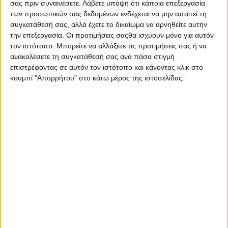
σας πριν συναινέσετε.
Λάβετε υπόψη ότι κάποια επεξεργασία
Σεβασμιώτατος Μητροπολίτης.
των προσωπικών σας δεδομένων ενδέχεται να μην απαιτεί τη
συγκατάθεσή σας, αλλά έχετε το δικαίωμα να αρνηθείτε αυτήν
Ο Δήμος Ιεράς Πόλεως Μεσολογγίου εκφράζει τη βαθύτατη
την επεξεργασία. Οι προτιμήσεις σαςθα ισχύουν μόνο για αυτόν
τον ιστότοπο. Μπορείτε να αλλάξετε τις προτιμήσεις σας ή να
ικανοποίησή του για την αποκατάσταση του ιστορικού
ανακαλέσετε τη συγκατάθεσή σας ανά πάσα στιγμή
Μητροπολιτικού Ναού, ο οποίος θα καταλάβει κεντρικό ρόλο
επιστρέφοντας σε αυτόν τον ιστότοπο και κάνοντας κλικ στο
στους εορτασμούς της Διακοσιοστής Επετείου της Εξόδου το
κουμπί "Απορρήτου" στο κάτω μέρος της ιστοσελίδας.
προσεχές έτος, ενώ θα υποδεχθεί την Ιερά και Θαυματουργή
Εικόνας της Υπεραγίας Θεοτόκου «Άξιον Εστί», από το Άγιο
Όρος.