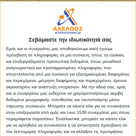
Αιτωλίας και Ακαρνανίας απένειμε στον Περιφερειάρχη
Δυτικής Ελλάδας κ. Νεκτάριο Φαρμάκη την Ανώτατη Τιμητική
Διάκριση της Ιεράς Μητροπόλεως, τον Χρυσούν Σταυρό μετά
Μεταλλίου, σε αναγνώριση της ουσιαστικής συμβολής του
στην ανακαίνιση του Ναού καθώς και της σταθερής
υποστήριξής του σε σημαντικά έργα στην περιοχή.
Σεβόμαστε την ιδιωτικότητά σας
Εμείς και οι συνεργάτες μας αποθηκεύουμε και/ή έχουμε
Κατά τον χαιρετισμό του, ο Δήμαρχος Ιεράς Πόλεως
πρόσβαση σε πληροφορίες σε μια συσκευή, όπως τα cookies,
Μεσολογγίου κ. Σπυρίδων Διαμαντόπουλος, τόνισε τον
και επεξεργαζόμαστε προσωπικά δεδομένα, όπως μοναδικοί
αναγνωριστικοί και προσαρμοσμένες πληροφορίες που
ιστορικό και πνευματικό συμβολισμό του Ναού,
αποστέλλονται από μια συσκευή για εξατομικευμένες διαφημίσεις
επισημαίνοντας ότι η παρουσία και η λειτουργία του είναι
και περιεχόμενο, μέτρηση διαφήμισης και περιεχομένου, έρευνα
άρρηκτα συνδεδεμένες με την ηρωική Έξοδο και την πορεία
ακροατηρίου και ανάπτυξη υπηρεσιών.
Με την άδειά σας, εμείς
της Ιεράς Πόλης μέσα στους αιώνες. Παράλληλα, εξήρε την
και οι συνεργάτες μας ενδέχεται να χρησιμοποιήσουμε ακριβή
αδιάκοπη προσπάθεια που κατέβαλε η Ιερά Μητρόπολη και ο
δεδομένα γεωγραφικής τοποθεσίας και ταυτοποίησης μέσω
Σεβασμιώτατος για την πλήρη αποκατάσταση ενός Ναού που
σάρωσης συσκευών. Μπορείτε να κάνετε κλικ για να συναινέσετε
αποτελεί ζωντανό σημείο αναφοράς για το Μεσολόγγι.
στην επεξεργασία από εμάς και τους 1538 συνεργάτες μας όπως
περιγράφεται παραπάνω. Εναλλακτικά, μπορείτε να κάνετε κλικ
Ολοκληρώνοντας τον χαιρετισμό του και επ’ ευκαιρία των
για να αρνηθείτε να συναινέσετε ή να αποκτήσετε πρόσβαση σε
Θυρανοιξίων, ο κ. Δήμαρχος πρόσφερε προς τον
πιο λεπτομερείς πληροφορίες και να αλλάξετε τις προτιμήσεις
Μητροπολιτικό Ναό Σταυρό Ευλογίας, τον οποίο παρέλαβε ο