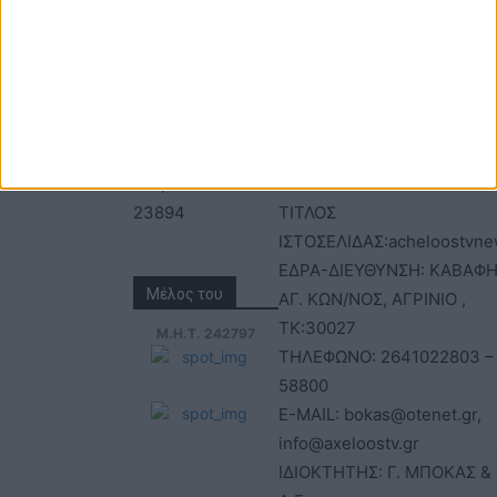
Τηλέφωνα: 26410
ΑΝΩΝΥΜΗ ΕΤΑΙΡΕΙΑ
22803 - 58800
ΕΠΩΝΥΜΙΑ: Γ. ΜΠΟΚΑΣ & Σ
Email:
Α.Ε – ΑΧΕΛΩΟΣ TV
bokas@otenet.gr,
ΑΦΜ: 094300499 – ΔΟΥ
info@axeloostv.gr
ΑΓΡΙΝΙΟΥ
Φαξ: 26410
ΑΡΙΘΜΟΣ ΓΕΜΗ: 02734051
23894
ΤΙΤΛΟΣ
ΙΣΤΟΣΕΛΙΔΑΣ:acheloostvne
ΕΔΡΑ-ΔΙΕΥΘΥΝΣΗ: ΚΑΒΑΦΗ
Μέλος του
ΑΓ. ΚΩΝ/ΝΟΣ, ΑΓΡΙΝΙΟ ,
ΤΚ:30027
Μ.Η.Τ. 242797
ΤΗΛΕΦΩΝΟ: 2641022803 –
58800
E-MAIL: bokas@otenet.gr,
info@axeloostv.gr
ΙΔΙΟΚΤΗΤΗΣ: Γ. ΜΠΟΚΑΣ & 