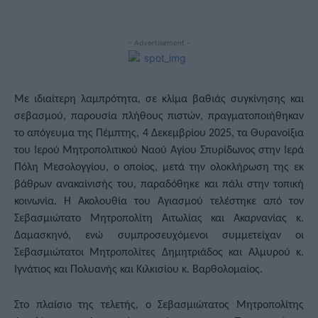
- Advertisement -
Με ιδιαίτερη λαμπρότητα, σε κλίμα βαθιάς συγκίνησης και
σεβασμού, παρουσία πλήθους πιστών, πραγματοποιήθηκαν
το απόγευμα της Πέμπτης, 4 Δεκεμβρίου 2025, τα Θυρανοίξια
του Ιερού Μητροπολιτικού Ναού Αγίου Σπυρίδωνος στην Ιερά
Πόλη Μεσολογγίου, ο οποίος, μετά την ολοκλήρωση της εκ
βάθρων ανακαίνισής του, παραδόθηκε και πάλι στην τοπική
κοινωνία. Η Ακολουθία του Αγιασμού τελέστηκε από τον
Σεβασμιώτατο Μητροπολίτη Αιτωλίας και Ακαρνανίας κ.
Δαμασκηνό, ενώ συμπροσευχόμενοι συμμετείχαν οι
Σεβασμιώτατοι Μητροπολίτες Δημητριάδος και Αλμυρού κ.
Ιγνάτιος και Πολυανής και Κιλκισίου κ. Βαρθολομαίος.
Στο πλαίσιο της τελετής, ο Σεβασμιώτατος Μητροπολίτης