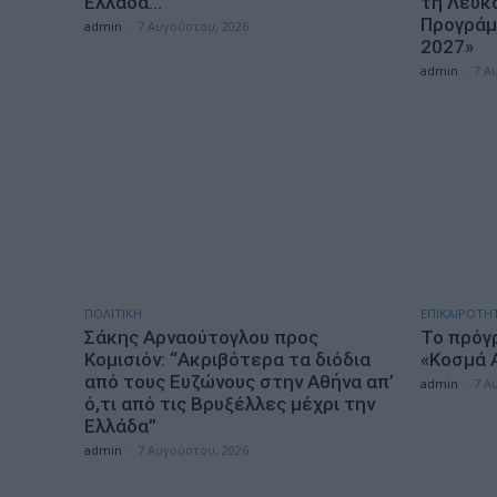
Ελλάδα…
τη Λευκ
Προγράμ
admin
-
7 Αυγούστου, 2026
2027»
admin
-
7 Α
ΠΟΛΙΤΙΚΗ
ΕΠΙΚΑΙΡΟΤΗ
Σάκης Αρναούτογλου προς
Το πρόγ
Κομισιόν: “Ακριβότερα τα διόδια
«Κοσμά 
από τους Ευζώνους στην Αθήνα απ’
admin
-
7 Α
ό,τι από τις Βρυξέλλες μέχρι την
Ελλάδα”
admin
-
7 Αυγούστου, 2026