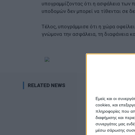
υπογραμμίζοντας ότι η ασφάλεια των π
υποδομών δεν μπορεί να τίθενται σε δε
Τέλος, υπογράμμισε ότι η χώρα οφείλε
γνώμονα την ασφάλεια, τη διαφάνεια κ
RELATED NEWS
Εμείς και οι συνεργ
cookies, και επεξε
πληροφορίες που απο
διαφήμισης και περι
συνεργάτες μας ενδέ
μέσω σάρωσης συσκευ