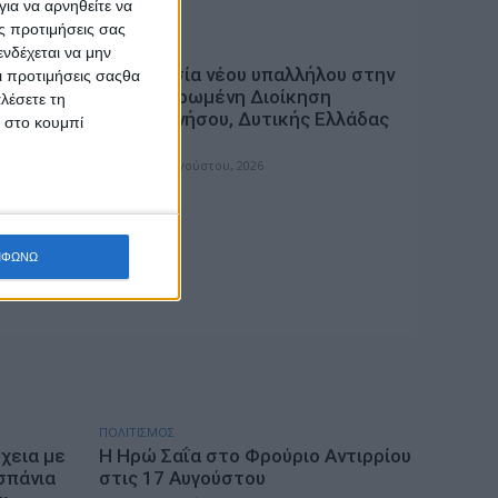
ια να αρνηθείτε να
ς προτιμήσεις σας
ΓΕΓΟΝΟΤΑ
νδέχεται να μην
Σ για
Ορκωμοσία νέου υπαλλήλου στην
Οι προτιμήσεις σαςθα
ιών –
Αποκεντρωμένη Διοίκηση
λέσετε τη
ν
Πελοποννήσου, Δυτικής Ελλάδας
κ στο κουμπί
και Ιονίου
admin
-
7 Αυγούστου, 2026
ΜΦΩΝΩ
ΠΟΛΙΤΙΣΜΟΣ
χεια με
Η Ηρώ Σαΐα στο Φρούριο Αντιρρίου
σπάνια
στις 17 Αυγούστου