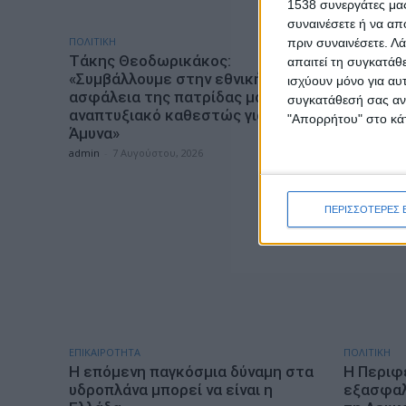
1538 συνεργάτες μας
συναινέσετε ή να απ
ΠΟΛΙΤΙΚΗ
ΕΠΙΚΑΙΡΟΤΗ
πριν συναινέσετε.
Λά
Τάκης Θεοδωρικάκος:
ΣΑΕΚ Αγρ
απαιτεί τη συγκατάθ
«Συμβάλλουμε στην εθνική
ειδικότη
ισχύουν μόνο για αυ
ασφάλεια της πατρίδας μας με νέο
έτος 20
συγκατάθεσή σας ανά
αναπτυξιακό καθεστώς για την
admin
-
7 Α
"Απορρήτου" στο κάτ
Άμυνα»
admin
-
7 Αυγούστου, 2026
ΠΕΡΙΣΣΟΤΕΡΕΣ 
ΕΠΙΚΑΙΡΟΤΗΤΑ
ΠΟΛΙΤΙΚΗ
Η επόμενη παγκόσμια δύναμη στα
Η Περιφ
υδροπλάνα μπορεί να είναι η
εξασφαλί