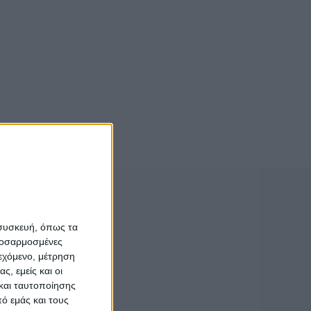
 συσκευή, όπως τα
προσαρμοσμένες
ιεχόμενο, μέτρηση
ς, εμείς και οι
και ταυτοποίησης
ό εμάς και τους