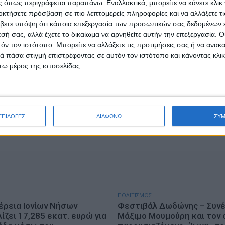
 όπως περιγράφεται παραπάνω. Εναλλακτικά, μπορείτε να κάνετε κλικ γ
οκτήσετε πρόσβαση σε πιο λεπτομερείς πληροφορίες και να αλλάξετε τι
ΤΑ
ΕΠΙΚΑΙΡΟΤΗΤΑ
βετε υπόψη ότι κάποια επεξεργασία των προσωπικών σας δεδομένων ε
ινίου: Δέκα νέες
Ζάκυνθος: Τι απαντά η ΕΛΑ
εσή σας, αλλά έχετε το δικαίωμα να αρνηθείτε αυτήν την επεξεργασία. 
τες για το εκπαιδευτικό
τους 8 βιασμούς τουριστρ
τόν τον ιστότοπο. Μπορείτε να αλλάξετε τις προτιμήσεις σας ή να ανακα
26-2027
«Μόνο 3 περιστατικά έχου
 πάσα στιγμή επιστρέφοντας σε αυτόν τον ιστότοπο και κάνοντας κλι
καταγγελθεί»
υγούστου, 2026
ω μέρος της ιστοσελίδας.
admin
-
7 Αυγούστου, 2026
ΕΠΙΛΟΓΕΣ
ΔΙΑΦΩΝΩ
ΣΥ
ΠΟΛΙΤΙΣΜΟΣ
έρεια Ιονίων Νήσων
Φεστιβάλ Δωδώνης – Συνέ
ζει 17,285 εκατ. ευρώ για
Μάξιμο Μουμούρη και τον 