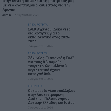
στην εθνική ασφάλεια της πατρίδας μας
με νέο αναπτυξιακό καθεστώς για την
Άμυνα»
admin
-
7 Αυγούστου, 2026
ΕΠΙΚΑΙΡΟΤΗΤΑ
ΣΑΕΚ Αγρινίου: Δέκα νέες
ειδικότητες για το
εκπαιδευτικό έτος 2026-
2027
7 Αυγούστου, 2026
ΕΠΙΚΑΙΡΟΤΗΤΑ
Ζάκυνθος: Τι απαντά η ΕΛΑΣ
για τους 8 βιασμούς
τουριστριών – «Μόνο 3
περιστατικά έχουν
καταγγελθεί»
7 Αυγούστου, 2026
ΓΕΓΟΝΟΤΑ
Ορκωμοσία νέου υπαλλήλου
στην Αποκεντρωμένη
Διοίκηση Πελοποννήσου,
Δυτικής Ελλάδας και Ιονίου
7 Αυγούστου, 2026