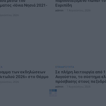
άδα μέσω του
παρουσιαζόμενο «Ίωνα» το
ματος «Ιόνια Νησιά 2021-
Ευριπίδη
admin
-
7 Αυγούστου, 2026
υγούστου, 2026
ΤΑ
ΕΠΙΚΑΙΡΟΤΗΤΑ
ραμμα των εκδηλώσεων
Σε πλήρη λειτουργία από 
Αιτωλού 2026» στο Θέρμο
Αυγούστου, το σύστημα ε
πρόσβασης στους πεζοδρ
υγούστου, 2026
admin
-
7 Αυγούστου, 2026