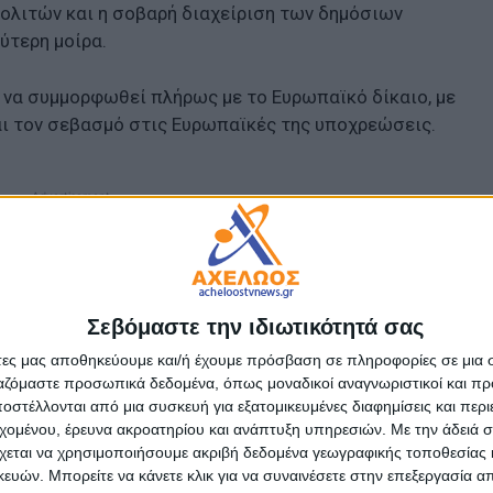
ολιτών και η σοβαρή διαχείριση των δημόσιων
ύτερη μοίρα.
ι να συμμορφωθεί πλήρως με το Ευρωπαϊκό δίκαιο, με
αι τον σεβασμό στις Ευρωπαϊκές της υποχρεώσεις.
- Advertisement -
Σεβόμαστε την ιδιωτικότητά σας
άτες μας αποθηκεύουμε και/ή έχουμε πρόσβαση σε πληροφορίες σε μια
ργαζόμαστε προσωπικά δεδομένα, όπως μοναδικοί αναγνωριστικοί και 
στέλλονται από μια συσκευή για εξατομικευμένες διαφημίσεις και περ
εχομένου, έρευνα ακροατηρίου και ανάπτυξη υπηρεσιών.
Με την άδειά σα
χεται να χρησιμοποιήσουμε ακριβή δεδομένα γεωγραφικής τοποθεσίας 
ών. Μπορείτε να κάνετε κλικ για να συναινέσετε στην επεξεργασία απ