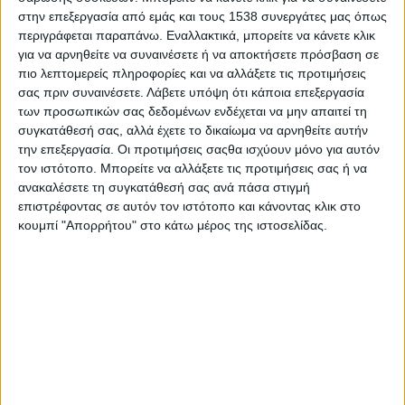
εκτός από την Τρίτη 30 Δεκεμβρίου 2025 που θα προβληθεί
στην επεξεργασία από εμάς και τους 1538 συνεργάτες μας όπως
μόνο η προβολή των 6:30 μ.μ
περιγράφεται παραπάνω. Εναλλακτικά, μπορείτε να κάνετε κλικ
για να αρνηθείτε να συναινέσετε ή να αποκτήσετε πρόσβαση σε
Η ταινία «Καποδίστριας» είναι μία ιστορική ταινία που
πιο λεπτομερείς πληροφορίες και να αλλάξετε τις προτιμήσεις
διαδραματίζεται στις αρχές του 19ου αιώνα και αναφέρεται στην
σας πριν συναινέσετε.
Λάβετε υπόψη ότι κάποια επεξεργασία
αληθινή ιστορία του μεγαλύτερου Έλληνα πολιτικού και πρώτου
των προσωπικών σας δεδομένων ενδέχεται να μην απαιτεί τη
Κυβερνήτη της Ελλάδας, Ιωάννη Καποδίστρια, μετά την
συγκατάθεσή σας, αλλά έχετε το δικαίωμα να αρνηθείτε αυτήν
απελευθέρωσή της από τους Οθωμανούς. Υπερασπίζεται με
την επεξεργασία. Οι προτιμήσεις σαςθα ισχύουν μόνο για αυτόν
σθένος, καλοσύνη και αξιοπρέπεια την ελευθερία του κάθε
τον ιστότοπο. Μπορείτε να αλλάξετε τις προτιμήσεις σας ή να
ανθρώπου, θυσιάζοντας ακόμη και τον μεγάλο έρωτα της ζωής του,
ανακαλέσετε τη συγκατάθεσή σας ανά πάσα στιγμή
επιστρέφοντας σε αυτόν τον ιστότοπο και κάνοντας κλικ στο
και δεν διστάζει να συγκρουστεί με τις δυνάμεις του κακού,
κουμπί "Απορρήτου" στο κάτω μέρος της ιστοσελίδας.
θυσιάζοντας πλούτη, δόξα και διεθνή αναγνώριση. Όταν η Ελλάδα
αποκτά την ελευθερία της, ο Καποδίστριας καλείται να αναλάβει
πρώτος Κυβερνήτης. Παρότι διαισθάνεται ότι θα δολοφονηθεί,
αποδέχεται αγόγγυστα την μοίρα του και θυσιάζεται, υπηρετώντας
με πίστη και αφοσίωση την πατρίδα του. Αυτή η θυσία τον οδηγεί
στην αληθινή ελευθερία.
Δείτε το trailer :
https://youtu.be/O2fN_tYQPJ4