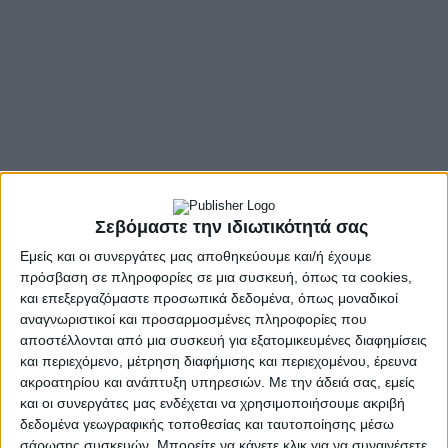
- Advertisement -
Σεβόμαστε την ιδιωτικότητά σας
Εμείς και οι συνεργάτες μας αποθηκεύουμε και/ή έχουμε
πρόσβαση σε πληροφορίες σε μια συσκευή, όπως τα cookies,
ΚΑΠΟΔΙΣΤΡΙΑΣ
και επεξεργαζόμαστε προσωπικά δεδομένα, όπως μοναδικοί
Σε Α’ προβολή και για το Αγρίνιο
αναγνωριστικοί και προσαρμοσμένες πληροφορίες που
αποστέλλονται από μια συσκευή για εξατομικευμένες διαφημίσεις
ΣΤΟΝ ΔΗΜΟΤΙΚΟ ΚΙΝΗΜΑΤΟΓΡΑΦΟ «ΑΝΕΣΙΣ»
και περιεχόμενο, μέτρηση διαφήμισης και περιεχομένου, έρευνα
από την Πέμπτη 25 έως και την Τρίτη 30 Δεκεμβρίου 2025
ακροατηρίου και ανάπτυξη υπηρεσιών.
Με την άδειά σας, εμείς
και οι συνεργάτες μας ενδέχεται να χρησιμοποιήσουμε ακριβή
στις 6:30 μ.μ. και στις 9:30 μ.μ καθημερινά
δεδομένα γεωγραφικής τοποθεσίας και ταυτοποίησης μέσω
σάρωσης συσκευών. Μπορείτε να κάνετε κλικ για να συναινέσετε