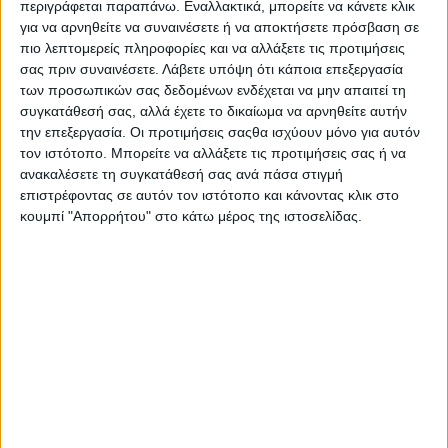
περιγράφεται παραπάνω. Εναλλακτικά, μπορείτε να κάνετε κλικ
για να αρνηθείτε να συναινέσετε ή να αποκτήσετε πρόσβαση σε
LATEST NEWS
πιο λεπτομερείς πληροφορίες και να αλλάξετε τις προτιμήσεις
σας πριν συναινέσετε.
ΕΠΙΚΑΙΡΟΤΗΤΑ
Λάβετε υπόψη ότι κάποια επεξεργασία
-4- συλλήψεις για κατοχή
των προσωπικών σας δεδομένων ενδέχεται να μην απαιτεί τη
ναρκωτικών ουσιών σε Λευκάδα και
συγκατάθεσή σας, αλλά έχετε το δικαίωμα να αρνηθείτε αυτήν
Κέρκυρα
την επεξεργασία. Οι προτιμήσεις σαςθα ισχύουν μόνο για αυτόν
admin
-
8 Αυγούστου, 2026
τον ιστότοπο. Μπορείτε να αλλάξετε τις προτιμήσεις σας ή να
ανακαλέσετε τη συγκατάθεσή σας ανά πάσα στιγμή
ΠΟΛΙΤΙΚΗ
επιστρέφοντας σε αυτόν τον ιστότοπο και κάνοντας κλικ στο
Σάκης Αρναούτογλου: Όταν η
κουμπί "Απορρήτου" στο κάτω μέρος της ιστοσελίδας.
Μεσόγειος φτάνει τους 33 βαθμούς,
τι σημαίνει πραγματικά?
admin
-
8 Αυγούστου, 2026
ΠΟΛΙΤΙΚΗ
Τάκης Θεοδωρικάκος: «Συμβάλλουμε
στην εθνική ασφάλεια της πατρίδας
μας με νέο αναπτυξιακό καθεστώς
για την Άμυνα»
admin
-
7 Αυγούστου, 2026
ΕΠΙΚΑΙΡΟΤΗΤΑ
ΣΑΕΚ Αγρινίου: Δέκα νέες