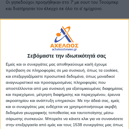
Οι γηπεδούχοι προηγήθηκαν στο 7’ με σουτ του Τσούμπερ
και διατήρησαν τον έλεγχο σε όλο το α’ ημίχρονο.
Ο Παναιτωλικός έδειξε περισσότερη διάθεση και είχε
μεγαλύτερη αποτελεσματικότατα στη συνέχεια και
κατάφερε να ανατρέψει τα δεδομένα. Αρχικά στο 51’ ο
Ματσάν που μπήκε ως αλλαγή με ωραία προσπάθεια και
σουτ ισοφάρισε. Στο 62’ ο Χουάν Γκαρσία κέρδισε πέναλτι
με το οποίο ο ίδιος ευστόχησε (φωτο) και διαμόρφωσε το
Σεβόμαστε την ιδιωτικότητά σας
τελικό 2-1.
Εμείς και οι συνεργάτες μας αποθηκεύουμε και/ή έχουμε
πρόσβαση σε πληροφορίες σε μια συσκευή, όπως τα cookies,
Αγωνίστηκαν οι:
Κουτσερένκο, Μαυρίας, Κόγιτς, Γκράναθ,
και επεξεργαζόμαστε προσωπικά δεδομένα, όπως μοναδικοί
Αποστολόπουλος, Μλάντεν, Εστεμπάν (46’ Ματσάν), Σατσιάς
αναγνωριστικοί και προσαρμοσμένες πληροφορίες που
(46’ Μπουχαλάκης), Λομπάτο (66’ Άλεξιτς), Σμυρλής (87’
αποστέλλονται από μια συσκευή για εξατομικευμένες διαφημίσεις
Μανρίκε), Χ. Γκαρσία (76’ Μπάντζι).
και περιεχόμενο, μέτρηση διαφήμισης και περιεχομένου, έρευνα
ακροατηρίου και ανάπτυξη υπηρεσιών.
Με την άδειά σας, εμείς
και οι συνεργάτες μας ενδέχεται να χρησιμοποιήσουμε ακριβή
- Advertisement -
δεδομένα γεωγραφικής τοποθεσίας και ταυτοποίησης μέσω
σάρωσης συσκευών. Μπορείτε να κάνετε κλικ για να συναινέσετε
στην επεξεργασία από εμάς και τους 1538 συνεργάτες μας όπως