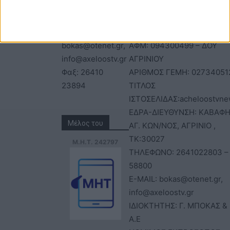
Τηλέφωνα: 26410
ΑΝΩΝΥΜΗ ΕΤΑΙΡΕΙΑ
22803 - 58800
ΕΠΩΝΥΜΙΑ: Γ. ΜΠΟΚΑΣ & Σ
Email:
Α.Ε – ΑΧΕΛΩΟΣ TV
bokas@otenet.gr,
ΑΦΜ: 094300499 – ΔΟΥ
info@axeloostv.gr
ΑΓΡΙΝΙΟΥ
Φαξ: 26410
ΑΡΙΘΜΟΣ ΓΕΜΗ: 02734051
23894
ΤΙΤΛΟΣ
ΙΣΤΟΣΕΛΙΔΑΣ:acheloostvne
ΕΔΡΑ-ΔΙΕΥΘΥΝΣΗ: ΚΑΒΑΦΗ
Μέλος του
ΑΓ. ΚΩΝ/ΝΟΣ, ΑΓΡΙΝΙΟ ,
ΤΚ:30027
Μ.Η.Τ. 242797
ΤΗΛΕΦΩΝΟ: 2641022803 –
58800
E-MAIL: bokas@otenet.gr,
info@axeloostv.gr
ΙΔΙΟΚΤΗΤΗΣ: Γ. ΜΠΟΚΑΣ & 
Α.Ε