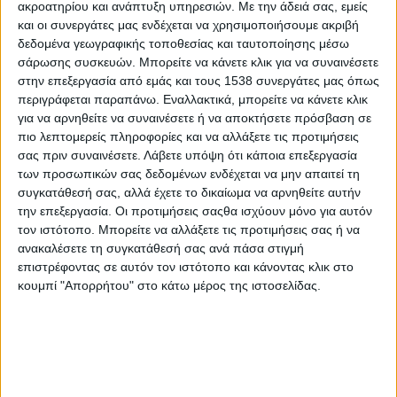
ακροατηρίου και ανάπτυξη υπηρεσιών.
Με την άδειά σας, εμείς
και οι συνεργάτες μας ενδέχεται να χρησιμοποιήσουμε ακριβή
- Advertisement -
δεδομένα γεωγραφικής τοποθεσίας και ταυτοποίησης μέσω
σάρωσης συσκευών. Μπορείτε να κάνετε κλικ για να συναινέσετε
στην επεξεργασία από εμάς και τους 1538 συνεργάτες μας όπως
Με επιτυχία πραγματοποιήθηκε σήμερα, Δευτέρα 11
περιγράφεται παραπάνω. Εναλλακτικά, μπορείτε να κάνετε κλικ
Μαΐου 2026, η ημερίδα
που διοργάνωσε ο Εθνικός
για να αρνηθείτε να συναινέσετε ή να αποκτήσετε πρόσβαση σε
Οργανισμός Δημόσιας Υγείας (ΕΟΔΥ) με τίτλο:
«Από τον
πιο λεπτομερείς πληροφορίες και να αλλάξετε τις προτιμήσεις
σχεδιασμό στην υλοποίηση: Ο εκσυγχρονισμός του ΕΟΔΥ
σας πριν συναινέσετε.
Λάβετε υπόψη ότι κάποια επεξεργασία
με τη συμβολή του Ταμείου Ανάκαμψης και
των προσωπικών σας δεδομένων ενδέχεται να μην απαιτεί τη
Ανθεκτικότητας».
συγκατάθεσή σας, αλλά έχετε το δικαίωμα να αρνηθείτε αυτήν
την επεξεργασία. Οι προτιμήσεις σαςθα ισχύουν μόνο για αυτόν
Η εκδήλωση εντάσσεται στο πλαίσιο της Λειτουργικής
τον ιστότοπο. Μπορείτε να αλλάξετε τις προτιμήσεις σας ή να
Αναδιοργάνωσης του ΕΟΔΥ, η οποία υλοποιείται μέσω του
ανακαλέσετε τη συγκατάθεσή σας ανά πάσα στιγμή
Εθνικού Σχεδίου Ανάκαμψης και Ανθεκτικότητας «Ελλάδα 2.0»,
επιστρέφοντας σε αυτόν τον ιστότοπο και κάνοντας κλικ στο
με χρηματοδότηση από την Ευρωπαϊκή Ένωση –
κουμπί "Απορρήτου" στο κάτω μέρος της ιστοσελίδας.
NextGenerationEU, και αποτελεί μέρος των δράσεων
ενημέρωσης και διαβούλευσης που πραγματοποιεί ο
Οργανισμός στο πλαίσιο του εν λόγω έργου.
Στην ημερίδα παρουσιάστηκε η πρόοδος στην υλοποίηση των
δράσεων αναδιοργάνωσης και εκσυγχρονισμού του ΕΟΔΥ, οι