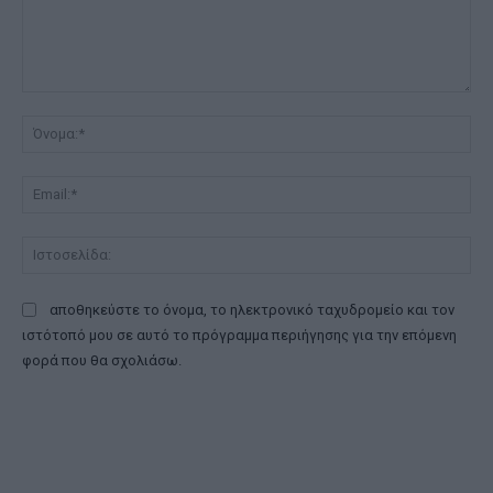
Σχόλιο:
Όν
Ema
Ισ
αποθηκεύστε το όνομα, το ηλεκτρονικό ταχυδρομείο και τον
ιστότοπό μου σε αυτό το πρόγραμμα περιήγησης για την επόμενη
φορά που θα σχολιάσω.