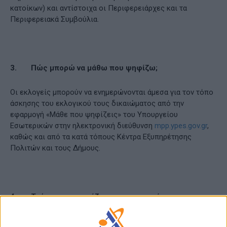
κατοίκων) και αντίστοιχα οι Περιφερειάρχες και τα
Περιφερειακά Συμβούλια.
3.
Πώς μπορώ να μάθω που ψηφίζω;
Οι εκλογείς μπορούν να ενημερώνονται άμεσα για τον τόπο
άσκησης του εκλογικού τους δικαιώματος από την
εφαρμογή «Μάθε που ψηφίζεις» του Υπουργείου
Εσωτερικών στην ηλεκτρονική διεύθυνση
mpp.ypes.gov.gr
,
καθώς και από τα κατά τόπους Κέντρα Εξυπηρέτησης
Πολιτών και τους Δήμους.
4.
Τι έγγραφα χρειάζομαι για να ψηφίσω;
Οι εκλογείς μπορούν να ψηφίσουν με αστυνομική ταυτότητα