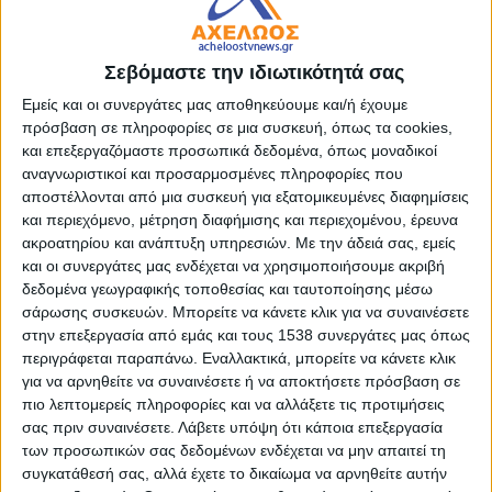
(φυσική ή ψηφιακή), διαβατήριο, άδεια οδήγησης ή ατομικό
βιβλιάριο υγείας όλων των ασφαλιστικών ταμείων που
έχουν εκδοθεί από τις αρμόδιες ελληνικές αρχές. Εάν
Σεβόμαστε την ιδιωτικότητά σας
έχουν αλλάξει τα προσωπικά τους στοιχεία (π.χ. μεταβολή
Εμείς και οι συνεργάτες μας αποθηκεύουμε και/ή έχουμε
επωνύμου λόγω γάμου/διαζυγίου), θα πρέπει να
πρόσβαση σε πληροφορίες σε μια συσκευή, όπως τα cookies,
προσκομίσουν και τα σχετικά δικαιολογητικά. Στρατιωτικοί
και επεξεργαζόμαστε προσωπικά δεδομένα, όπως μοναδικοί
και υπηρετούντες στα σώματα ασφαλείας χρησιμοποιούν
αναγνωριστικοί και προσαρμοσμένες πληροφορίες που
την υπηρεσιακή τους ταυτότητα.
αποστέλλονται από μια συσκευή για εξατομικευμένες διαφημίσεις
και περιεχόμενο, μέτρηση διαφήμισης και περιεχομένου, έρευνα
ακροατηρίου και ανάπτυξη υπηρεσιών.
Με την άδειά σας, εμείς
και οι συνεργάτες μας ενδέχεται να χρησιμοποιήσουμε ακριβή
5.
Πώς ψηφίζουμε;
δεδομένα γεωγραφικής τοποθεσίας και ταυτοποίησης μέσω
σάρωσης συσκευών. Μπορείτε να κάνετε κλικ για να συναινέσετε
στην επεξεργασία από εμάς και τους 1538 συνεργάτες μας όπως
Οι εκλογείς προσέρχονται στο κατάστημα της ψηφοφορίας
περιγράφεται παραπάνω. Εναλλακτικά, μπορείτε να κάνετε κλικ
και παρουσιάζονται στην εφορευτική επιτροπή, η οποία
για να αρνηθείτε να συναινέσετε ή να αποκτήσετε πρόσβαση σε
αναγνωρίζει την ταυτότητά τους και επαληθεύει την
πιο λεπτομερείς πληροφορίες και να αλλάξετε τις προτιμήσεις
εγγραφή τους στον εκλογικό κατάλογο. Οι εκλογείς
σας πριν συναινέσετε.
Λάβετε υπόψη ότι κάποια επεξεργασία
μπαίνουν στο κατάστημα της ψηφοφορίας ένας-ένας ή σε
των προσωπικών σας δεδομένων ενδέχεται να μην απαιτεί τη
ολιγάριθμες ομάδες, με τη σειρά της προσέλευσής τους και
συγκατάθεσή σας, αλλά έχετε το δικαίωμα να αρνηθείτε αυτήν
όπως ειδικότερα καθορίζει κάθε εφορευτική επιτροπή.