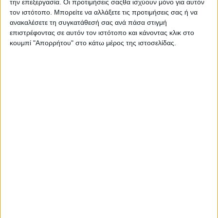
την επεξεργασία. Οι προτιμήσεις σαςθα ισχύουν μόνο για αυτόν
Πραγματοποιείται η αναγνώριση των εκλογέων και, στη
τον ιστότοπο. Μπορείτε να αλλάξετε τις προτιμήσεις σας ή να
συνέχεια, η εφορευτική επιτροπή δίνει σε κάθε εκλογέα
ανακαλέσετε τη συγκατάθεσή σας ανά πάσα στιγμή
έναν φάκελο με ειδικό γνώρισμα μονογραφημένο από τον
επιστρέφοντας σε αυτόν τον ιστότοπο και κάνοντας κλικ στο
αντιπρόσωπο της δικαστικής αρχής και σφραγισμένο με τη
κουμπί "Απορρήτου" στο κάτω μέρος της ιστοσελίδας.
σφραγίδα της επιτροπής, καθώς και πλήρη σειρά έντυπων
ψηφοδελτίων όλων των συνδυασμών και υποψηφίων για
τις δημοτικές εκλογές, καθώς και λευκά ψηφοδέλτια. Οι
εκλογείς εισέρχονται στον χώρο εντός του διαχωριστικού
ψηφοφορίας (παραβάν) για την επιλογή
του ψηφοδελτίου και επιλέγουν τον συνδυασμό που
επιθυμούν. Στη συνέχεια εξέρχονται και ρίχνουν τον
φάκελο στην αντίστοιχη κάλπη. Η διαδικασία
επαναλαμβάνεται ξεχωριστά και για τις περιφερειακές
εκλογές. Στους εκλογείς που ψήφισαν χορηγείται, εφόσον
ζητηθεί, σχετική βεβαίωση που υπογράφεται από τον
Πρόεδρο της εφορευτικής επιτροπής και σφραγίζεται με τη
σφραγίδα της.