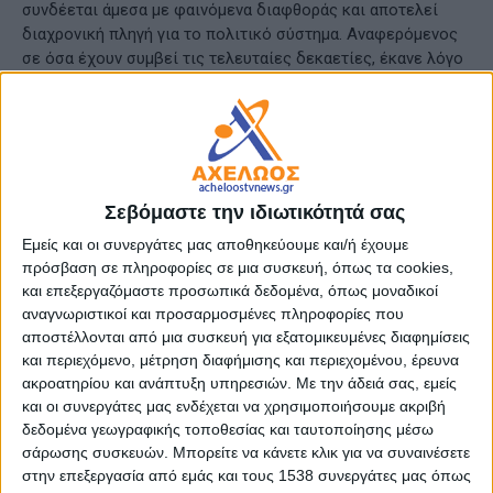
συνδέεται άμεσα με φαινόμενα διαφθοράς και αποτελεί
διαχρονική πληγή για το πολιτικό σύστημα. Αναφερόμενος
σε όσα έχουν συμβεί τις τελευταίες δεκαετίες, έκανε λόγο
για ένα σύστημα στο οποίο, όπως χαρακτηριστικά
σημείωσε, είχε δοθεί το «σύνθημα του πλιάτσικου», με κάθε
πολιτική οικογένεια να αποσπά ό,τι μπορεί χωρίς
ενδοιασμούς.
Ο κ. Νατσιός επικαλέστηκε και τη λαϊκή ρήση «τα λίγα
Σεβόμαστε την ιδιωτικότητά σας
θέλουν κόπο, τα πολλά τρόπο», τονίζοντας ότι τον «τρόπο»
Εμείς και οι συνεργάτες μας αποθηκεύουμε και/ή έχουμε
αυτό της κατάχρησης εξουσίας και της εξαπάτησης των
πρόσβαση σε πληροφορίες σε μια συσκευή, όπως τα cookies,
πολιτών δίδαξαν στην πράξη υπουργοί, βουλευτές,
και επεξεργαζόμαστε προσωπικά δεδομένα, όπως μοναδικοί
κομματάρχες και περιφερειάρχες. Κατηγόρησε ευθέως τους
αναγνωριστικοί και προσαρμοσμένες πληροφορίες που
εκπροσώπους της κομματοκρατίας ότι απομυζούν όχι μόνο
αποστέλλονται από μια συσκευή για εξατομικευμένες διαφημίσεις
τους οικονομικούς πόρους της χώρας αλλά και την ελπίδα
και περιεχόμενο, μέτρηση διαφήμισης και περιεχομένου, έρευνα
των πολιτών.
ακροατηρίου και ανάπτυξη υπηρεσιών.
Με την άδειά σας, εμείς
και οι συνεργάτες μας ενδέχεται να χρησιμοποιήσουμε ακριβή
Ο πρόεδρος της ΝΙΚΗΣ έκλεισε τη δήλωσή του
δεδομένα γεωγραφικής τοποθεσίας και ταυτοποίησης μέσω
σάρωσης συσκευών. Μπορείτε να κάνετε κλικ για να συναινέσετε
υπογραμμίζοντας ότι η κοινωνία ζητά άμεσα την
στην επεξεργασία από εμάς και τους 1538 συνεργάτες μας όπως
αποκατάσταση της τάξης και την παραδειγματική τιμωρία