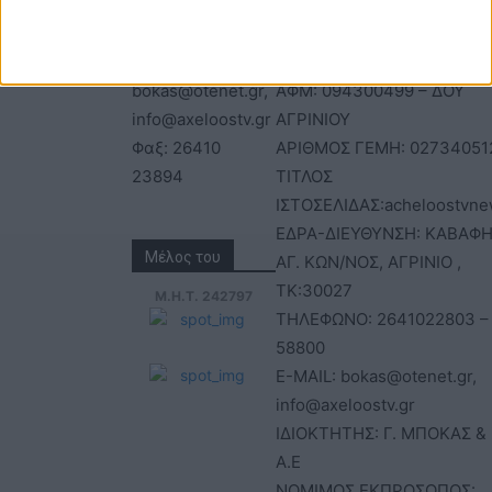
Τηλέφωνα: 26410
ΑΝΩΝΥΜΗ ΕΤΑΙΡΕΙΑ
22803 - 58800
ΕΠΩΝΥΜΙΑ: Γ. ΜΠΟΚΑΣ & Σ
Email:
Α.Ε – ΑΧΕΛΩΟΣ TV
bokas@otenet.gr,
ΑΦΜ: 094300499 – ΔΟΥ
info@axeloostv.gr
ΑΓΡΙΝΙΟΥ
Φαξ: 26410
ΑΡΙΘΜΟΣ ΓΕΜΗ: 02734051
23894
ΤΙΤΛΟΣ
ΙΣΤΟΣΕΛΙΔΑΣ:acheloostvne
ΕΔΡΑ-ΔΙΕΥΘΥΝΣΗ: ΚΑΒΑΦΗ
Μέλος του
ΑΓ. ΚΩΝ/ΝΟΣ, ΑΓΡΙΝΙΟ ,
ΤΚ:30027
Μ.Η.Τ. 242797
ΤΗΛΕΦΩΝΟ: 2641022803 –
58800
E-MAIL: bokas@otenet.gr,
info@axeloostv.gr
ΙΔΙΟΚΤΗΤΗΣ: Γ. ΜΠΟΚΑΣ & 
Α.Ε
ΝΟΜΙΜΟΣ ΕΚΠΡΟΣΩΠΟΣ: