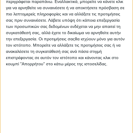
περιγράφεται παραπάνω. Εναλλακτικά, μπορείτε να κάνετε κλικ
των υπευθύνων. Όπως ανέφερε, η παράταξή του θα
για να αρνηθείτε να συναινέσετε ή να αποκτήσετε πρόσβαση σε
παραμείνει σταθερά απέναντι σε κάθε μορφή διαφθοράς,
πιο λεπτομερείς πληροφορίες και να αλλάξετε τις προτιμήσεις
οικογενειοκρατίας και κομματικής επιβολής.
σας πριν συναινέσετε.
Λάβετε υπόψη ότι κάποια επεξεργασία
των προσωπικών σας δεδομένων ενδέχεται να μην απαιτεί τη
Δήλωση Προέδρου της ΝΙΚΗΣ Δημητρίου Νατσιού στα
συγκατάθεσή σας, αλλά έχετε το δικαίωμα να αρνηθείτε αυτήν
ΜΚΔ «για την οικογενειοκρατία στην Ελλάδα»
την επεξεργασία. Οι προτιμήσεις σαςθα ισχύουν μόνο για αυτόν
τον ιστότοπο. Μπορείτε να αλλάξετε τις προτιμήσεις σας ή να
Η οικογενειοκρατία στην Ελλάδα ταυτίζεται με την
ανακαλέσετε τη συγκατάθεσή σας ανά πάσα στιγμή
διαπλοκή και την διαφθορά.
επιστρέφοντας σε αυτόν τον ιστότοπο και κάνοντας κλικ στο
κουμπί "Απορρήτου" στο κάτω μέρος της ιστοσελίδας.
Σε ένα σύστημα στο οποίο είχε δοθεί το σύνθημα του
πλιάτσικου, η κάθε οικογένεια άρπαζε ότι μπορούσε χωρίς
κανέναν ενδοιασμό.
Ο θυμόσοφος λαός μας λέει ότι «τα λίγα θέλουν κόπο, τα
πολλά τρόπο». Και τον τρόπο της απάτης Υπουργών,
Βουλευτών κομματαρχών και Περιφερειαρχών τον έδειξαν
τα λαμόγια της κομματοκρατίας που μας έχει επιβληθεί
και απομυζεί όλους τους πόρους αλλά και την ελπίδα της
Ελλάδος.