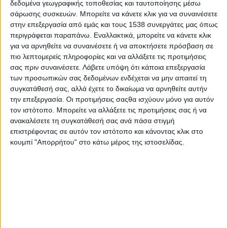
δεδομένα γεωγραφικής τοποθεσίας και ταυτοποίησης μέσω
χαρακτηρίζει το ΣΕΕΔΑ παρασυλλογικό μόρφωμα.
σάρωσης συσκευών. Μπορείτε να κάνετε κλικ για να συναινέσετε
Ο ΣΕΕΔΑ με νεότερη ανακοίνωσή του ανταπαντά
στην επεξεργασία από εμάς και τους 1538 συνεργάτες μας όπως
χαρακτηρίζοντας υβριστική την ανακοίνωση του Εμπορικού
περιγράφεται παραπάνω. Εναλλακτικά, μπορείτε να κάνετε κλικ
για να αρνηθείτε να συναινέσετε ή να αποκτήσετε πρόσβαση σε
Συλλόγου που μιλούσε για “κανιστροφόρους και
πιο λεπτομερείς πληροφορίες και να αλλάξετε τις προτιμήσεις
“συνδικαλιστικούς λαγούς της ατομικότητας”.
σας πριν συναινέσετε.
Λάβετε υπόψη ότι κάποια επεξεργασία
“Το ύφος σας είναι αυτό που σας αποξένωσε από τη κοινωνία
των προσωπικών σας δεδομένων ενδέχεται να μην απαιτεί τη
του Αγρινίου” απαντά με νόημα ο ΣΕΕΔΑ.
συγκατάθεσή σας, αλλά έχετε το δικαίωμα να αρνηθείτε αυτήν
την επεξεργασία. Οι προτιμήσεις σαςθα ισχύουν μόνο για αυτόν
Αναλυτικά η απάντηση του ΣΕΕΔΑ:
τον ιστότοπο. Μπορείτε να αλλάξετε τις προτιμήσεις σας ή να
ανακαλέσετε τη συγκατάθεσή σας ανά πάσα στιγμή
Χαρακτηρισμούς λασπολόγους και συκοφάντες σας τους
επιστρέφοντας σε αυτόν τον ιστότοπο και κάνοντας κλικ στο
επιστρέφουμε γιατί σας χαρακτηρίζουν.
κουμπί "Απορρήτου" στο κάτω μέρος της ιστοσελίδας.
Σε κείμενο το οποίο είναι υβριστικό από την αρχή μέχρι το
τέλος (αισχροκέρδεια, αθλιότητα, ηλιθιότητα, κανιστροφόροι
και συνδικαλιστικοί λαγοί της ατομικότητας κλπ) δεν
απαντούμε.
Το ποιος χειραγωγεί τον Σύλλογο εδώ και δεκαετίες είναι
γνωστό σε εμπόρους και μη.