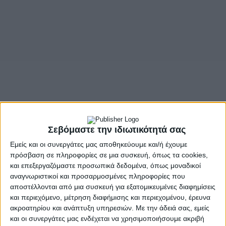
- Advertisement -
Οι έλεγχοι του Εμπορικού Συλλόγου Αγρινίου «Ο Ερμής»
για το ωράριο στην αγορά του Αγρινίου έδωσε νέα τροφή
στην κόντρα μεταξύ των συλλογικών οργάνων του
Σεβόμαστε την ιδιωτικότητά σας
εμπορικού κόσμου.
Εμείς και οι συνεργάτες μας αποθηκεύουμε και/ή έχουμε
πρόσβαση σε πληροφορίες σε μια συσκευή, όπως τα cookies,
Ο Σύλλογος Εμπόρων και Επιχειρηματιών του Δήμου Αγρινίου
και επεξεργαζόμαστε προσωπικά δεδομένα, όπως μοναδικοί
(ΣΕΕΔΑ) αρχικά σχολίασε πως “η αγορά του Αγρινίου δεν έχει
αναγνωριστικοί και προσαρμοσμένες πληροφορίες που
ανάγκη από ελέγχους στο ωράριο” υπογραμμίζοντας ότι οι
αποστέλλονται από μια συσκευή για εξατομικευμένες διαφημίσεις
πρακτικές του Εμπορικού Συλλόγου θυμίζουν άλλες εποχές.
και περιεχόμενο, μέτρηση διαφήμισης και περιεχομένου, έρευνα
ακροατηρίου και ανάπτυξη υπηρεσιών.
Με την άδειά σας, εμείς
Από την πλευρά του ο Εμπορικός Σύλλογος απαντώντας έκανε
και οι συνεργάτες μας ενδέχεται να χρησιμοποιήσουμε ακριβή
λόγο για αθλιότητες από την πλευρά του ΣΕΕΔΑ επιμένοντας να