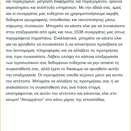
και περιεχόμενο, μέτρηση διαφήμισης και περιεχομένου, έρευνα
ακροατηρίου και ανάπτυξη υπηρεσιών.
Με την άδειά σας, εμείς
και οι συνεργάτες μας ενδέχεται να χρησιμοποιήσουμε ακριβή
δεδομένα γεωγραφικής τοποθεσίας και ταυτοποίησης μέσω
σάρωσης συσκευών. Μπορείτε να κάνετε κλικ για να συναινέσετε
στην επεξεργασία από εμάς και τους 1538 συνεργάτες μας όπως
περιγράφεται παραπάνω. Εναλλακτικά, μπορείτε να κάνετε κλικ
για να αρνηθείτε να συναινέσετε ή να αποκτήσετε πρόσβαση σε
πιο λεπτομερείς πληροφορίες και να αλλάξετε τις προτιμήσεις
- Advertisement -
σας πριν συναινέσετε.
Λάβετε υπόψη ότι κάποια επεξεργασία
των προσωπικών σας δεδομένων ενδέχεται να μην απαιτεί τη
συγκατάθεσή σας, αλλά έχετε το δικαίωμα να αρνηθείτε αυτήν
την επεξεργασία. Οι προτιμήσεις σαςθα ισχύουν μόνο για αυτόν
Στην τοποθέτηση καφέ κάδων σε παιδικούς σταθμούς και
τον ιστότοπο. Μπορείτε να αλλάξετε τις προτιμήσεις σας ή να
δομές προχώρησε η Διεύθυνση Προσχολικής Αγωγής,
ανακαλέσετε τη συγκατάθεσή σας ανά πάσα στιγμή
Προγραμμάτων Παιδιού, ΑΜΕΑ και Τρίτης Ηλικίας σε
επιστρέφοντας σε αυτόν τον ιστότοπο και κάνοντας κλικ στο
συνεργασία με την Διεύθυνση Καθαριότητρας του Δήμου
κουμπί "Απορρήτου" στο κάτω μέρος της ιστοσελίδας.
Αγρινίου.
Όπως εξήγησε ο Αντιδήμαρχος Κώστας Κουμπουλής
τοποθετήθηκαν στον
: