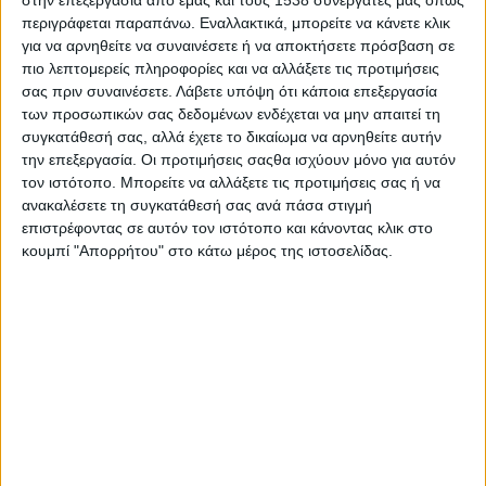
στην επεξεργασία από εμάς και τους 1538 συνεργάτες μας όπως
περιγράφεται παραπάνω. Εναλλακτικά, μπορείτε να κάνετε κλικ
για να αρνηθείτε να συναινέσετε ή να αποκτήσετε πρόσβαση σε
πιο λεπτομερείς πληροφορίες και να αλλάξετε τις προτιμήσεις
σας πριν συναινέσετε.
Λάβετε υπόψη ότι κάποια επεξεργασία
των προσωπικών σας δεδομένων ενδέχεται να μην απαιτεί τη
συγκατάθεσή σας, αλλά έχετε το δικαίωμα να αρνηθείτε αυτήν
την επεξεργασία. Οι προτιμήσεις σαςθα ισχύουν μόνο για αυτόν
τον ιστότοπο. Μπορείτε να αλλάξετε τις προτιμήσεις σας ή να
- Advertisement -
ανακαλέσετε τη συγκατάθεσή σας ανά πάσα στιγμή
επιστρέφοντας σε αυτόν τον ιστότοπο και κάνοντας κλικ στο
κουμπί "Απορρήτου" στο κάτω μέρος της ιστοσελίδας.
Φωτιά ξέσπασε σε φορτηγό με σέρβικες πινακίδες λίγο
μετά τις 5 το απόγευμα στην Ιονία Οδό.
Το συμβάν σημειώθηκε στο 159 χλμ, στο ρεύμα προς Ιωάννινα,
πριν το κόμβο Αμμότοπου.
Στο σημείο έσπευσαν 4 πυροσβεστικά οχήματα με 10
πυροσβέστες.
Σύμφωνα με πληροφορίες, το φορτηγό μεταφέρει πακέτα με
επεξεργασμένο καπνό.