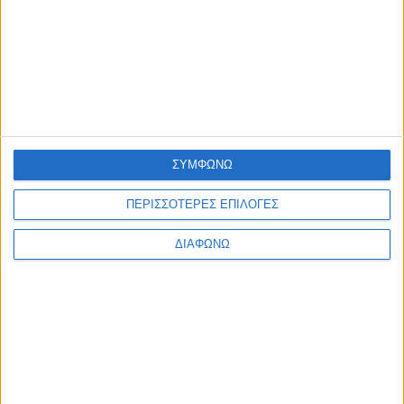
ΠΟΛΙΤΙΣΜΟΣ
Φεστιβάλ Δωδώνης – Συνέχεια με Μάξιμο Μουμούρη και το
σπάνια παρουσιαζόμενο «Ίωνα» του Ευριπίδη
admin
-
7 Αυγούστου, 2026
ΠΟΛΙΤΙΣΜΟΣ
Η Ηρώ Σαΐα στο Φρούριο Αντιρρίου στις 17 Αυγούστου
admin
-
7 Αυγούστου, 2026
ΣΥΜΦΩΝΩ
ΠΟΛΙΤΙΚΗ
Σάκης Αρναούτογλου προς Κομισιόν: “Ακριβότερα τα διόδια
ΠΕΡΙΣΣΟΤΕΡΕΣ ΕΠΙΛΟΓΕΣ
από τους Ευζώνους στην Αθήνα απ’ ό,τι από τις Βρυξέλλες
μέχρι την Ελλάδα”
ΔΙΑΦΩΝΩ
admin
-
7 Αυγούστου, 2026
Φόρτωση περισσοτέρων
ΑΦΗΣΤΕ ΜΙΑ ΑΠΑΝΤΗΣΗ
Σχόλιο: