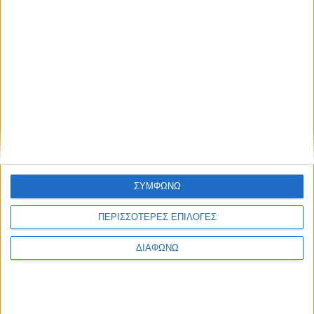
ειδικότητες για το εκπαιδευτικό
έτος 2026-2027
admin
-
7 Αυγούστου, 2026
ΕΠΙΚΑΙΡΟΤΗΤΑ
Ζάκυνθος: Τι απαντά η ΕΛΑΣ για τους
8 βιασμούς τουριστριών – «Μόνο 3
περιστατικά έχουν καταγγελθεί»
admin
-
7 Αυγούστου, 2026
- Advertisement -
ΣΥΜΦΩΝΩ
ΠΕΡΙΣΣΟΤΕΡΕΣ ΕΠΙΛΟΓΕΣ
ΔΙΑΦΩΝΩ