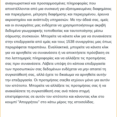
αναγνωριστικοί και προσαρμοσμένες πληροφορίες που
αποστέλλονται από μια συσκευή για εξατομικευμένες διαφημίσεις
Η απόφαση του Δικαστηρίου της Ευρώπης επισφραγίζει τον
και περιεχόμενο, μέτρηση διαφήμισης και περιεχομένου, έρευνα
διαρκή αγώνα της σημερινής Κυβέρνησης και ειδικότερα του
ακροατηρίου και ανάπτυξη υπηρεσιών.
Με την άδειά σας, εμείς
Υπουργείου Αγροτικής Ανάπτυξης και Τροφίμων, για την
και οι συνεργάτες μας ενδέχεται να χρησιμοποιήσουμε ακριβή
προστασία των εμβληματικών προϊόντων του εγχώριου
δεδομένα γεωγραφικής τοποθεσίας και ταυτοποίησης μέσω
πρωτογενούς τομέα.
σάρωσης συσκευών. Μπορείτε να κάνετε κλικ για να συναινέσετε
στην επεξεργασία από εμάς και τους 1538 συνεργάτες μας όπως
περιγράφεται παραπάνω. Εναλλακτικά, μπορείτε να κάνετε κλικ
Ο Υφυπουργός Αγροτικής Ανάπτυξης & Τροφίμων και
για να αρνηθείτε να συναινέσετε ή να αποκτήσετε πρόσβαση σε
Βουλευτής Άρτας Ν.Δ., Γιώργος Στύλιος δήλωσε σχετικά:
πιο λεπτομερείς πληροφορίες και να αλλάξετε τις προτιμήσεις
«
Πρόκειται για μια πολύ καλή είδηση για την Ελλάδα, για την
σας πριν συναινέσετε.
Λάβετε υπόψη ότι κάποια επεξεργασία
Ήπειρο, για την Άρτα. Μόνο η χώρα μας μπορεί να παράγει και
των προσωπικών σας δεδομένων ενδέχεται να μην απαιτεί τη
να πουλάει στην Ευρώπη ¨φέτα¨. Έχουμε, επομένως, μία πολύ
συγκατάθεσή σας, αλλά έχετε το δικαίωμα να αρνηθείτε αυτήν
την επεξεργασία. Οι προτιμήσεις σαςθα ισχύουν μόνο για αυτόν
μεγάλη αγορά μπροστά μας. Η συγκεκριμένη απόφαση έρχεται,
τον ιστότοπο. Μπορείτε να αλλάξετε τις προτιμήσεις σας ή να
να βοηθήσει τον κτηνοτρόφο, τον απλό παραγωγό, τις μεγάλες
ανακαλέσετε τη συγκατάθεσή σας ανά πάσα στιγμή
βιομηχανίες μας, μέσα στις δύσκολες διεθνείς συγκυρίες που
επιστρέφοντας σε αυτόν τον ιστότοπο και κάνοντας κλικ στο
βιώνουμε. Δεσμευόμαστε ότι το ΥΠΑΑΤ θα συνεχίσει να στηρίζει
κουμπί "Απορρήτου" στο κάτω μέρος της ιστοσελίδας.
την ελληνική παραγωγή και τα υψηλής ποιότητας προϊόντα του
τόπου μας. Στοχεύοντας σε περισσότερες εξαγωγές και