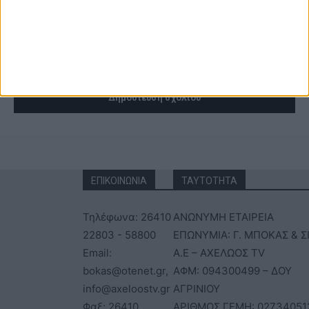
ΕΠΙΚΟΙΝΩΝΙΑ
ΤΑΥΤΟΤΗΤΑ
Τηλέφωνα: 26410
ΑΝΩΝΥΜΗ ΕΤΑΙΡΕΙΑ
22803 - 58800
ΕΠΩΝΥΜΙΑ: Γ. ΜΠΟΚΑΣ & Σ
Email:
Α.Ε – ΑΧΕΛΩΟΣ TV
bokas@otenet.gr,
ΑΦΜ: 094300499 – ΔΟΥ
info@axeloostv.gr
ΑΓΡΙΝΙΟΥ
Φαξ: 26410
ΑΡΙΘΜΟΣ ΓΕΜΗ: 02734051