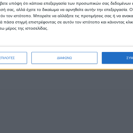
ίστησε τους υπευθύνους Ιερείς Νεότητος, τους Κατηχητέ
βετε υπόψη ότι κάποια επεξεργασία των προσωπικών σας δεδομένων ε
εσή σας, αλλά έχετε το δικαίωμα να αρνηθείτε αυτήν την επεξεργασία. 
ε ολόκληρη την Ιερά Μητρόπολη και όλους όσοι εργάστηκ
τόν τον ιστότοπο. Μπορείτε να αλλάξετε τις προτιμήσεις σας ή να ανακα
 πάσα στιγμή επιστρέφοντας σε αυτόν τον ιστότοπο και κάνοντας κλι
ω μέρος της ιστοσελίδας.
 παιδιά τους και κάλεσε τα αγόρια και τα κορίτσια να 
υ, όπου η χαρά, το παιχνίδι, η ψυχαγωγία και οι εκπλήξ
δεσμο
https://photos.app.goo.gl/SqoZGaBM7SdKecWi8
ΕΠΙΛΟΓΕΣ
ΔΙΑΦΩΝΩ
ΣΥ
- Advertisement -