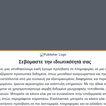
οσευχή τους μίλησε πατρικά και καρδιακά για τα μηνύματ
κλόνητη στη καρδιά τους την αγάπη στο Χριστό.
ιδικών παιδαγωγών και κατηχητών συμμετείχαν σε ένα μεγ
ορετικές θεματικές «γειτονιές» γεμάτες δράση, φαντασία
που συμμετείχαν σε αθλητικές δοκιμασίες με διάφορα α
.
ου αντιμετώπισαν γέφυρες, αποστολές, πεδία δράσης κ
Εργαστήρι Δημιουργίας και Φωτός δημιούργησαν κατασκευ
Σεβόμαστε την ιδιωτικότητά σας
άτες μας αποθηκεύουμε και/ή έχουμε πρόσβαση σε πληροφορίες σε μια
 Βοηθήματα που διδάχθηκαν την περασμένη χρονιά και ήτ
ργαζόμαστε προσωπικά δεδομένα, όπως μοναδικοί αναγνωριστικοί και 
στέλλονται από μια συσκευή για εξατομικευμένες διαφημίσεις και περ
εχομένου, έρευνα ακροατηρίου και ανάπτυξη υπηρεσιών.
Με την άδειά σα
που μικροί και μεγάλοι χόρεψαν και διασκέδασαν. Στο π
χεται να χρησιμοποιήσουμε ακριβή δεδομένα γεωγραφικής τοποθεσίας 
 κατά την αποχώρηση όλοι έλαβαν από τα χέρια του Σεβ
ών. Μπορείτε να κάνετε κλικ για να συναινέσετε στην επεξεργασία απ
 όπως περιγράφεται παραπάνω. Εναλλακτικά, μπορείτε να κάνετε κλικ γ
οκτήσετε πρόσβαση σε πιο λεπτομερείς πληροφορίες και να αλλάξετε τι