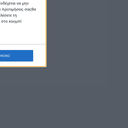
ς και τις
νδέχεται να μην
Οι προτιμήσεις σαςθα
αν για την πολύ
λέσετε τη
κ στο κουμπί
συμμετάσχουν στις
εις δεν θα έχουν
ΜΦΩΝΩ