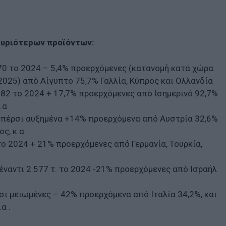
 κυριότερων προϊόντων:
770 το 2024 – 5,4% προερχόμενες (κατανομή κατά χώρα
2025) από Αίγυπτο 75,7% Γαλλία, Κύπρος και Ολλανδία
982 το 2024 + 17,7% προερχόμενες από Ισημερινό 92,7%
.α
67 πέρσι αυξημένα +14% προερχόμενα από Αυστρία 32,6%
ς, κ.α.
 το 2024 + 21% προερχόμενες από Γερμανία, Τουρκία,
 έναντι 2.577 τ. το 2024 -21% προερχόμενες από Ισραήλ
ρσι μειωμένες – 42% προερχόμενα από Ιταλία 34,2%, και
α .