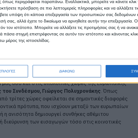
 όπως περιγράφεται παραπάνω. Εναλλακτικά, μπορείτε να κάνετε κλικ γ
οκτήσετε πρόσβαση σε πιο λεπτομερείς πληροφορίες και να αλλάξετε τι
λλα φρούτα και λαχανικά όπως π.χ κολοκυθάκια
βετε υπόψη ότι κάποια επεξεργασία των προσωπικών σας δεδομένων ε
ία, καρότα (Ολλανδία, Βέλγιο), σκόρδα (Ιταλία, Ισπανία) ,
εσή σας, αλλά έχετε το δικαίωμα να αρνηθείτε αυτήν την επεξεργασία. 
τόν τον ιστότοπο. Μπορείτε να αλλάξετε τις προτιμήσεις σας ή να ανακα
α (Ιταλία), μάραθο (Ιταλία), καρπούζια
 πάσα στιγμή επιστρέφοντας σε αυτόν τον ιστότοπο και κάνοντας κλι
Αίγυπτος), μάνγκο (Ολλανδία, Ισπανία, Ιταλία),
ω μέρος της ιστοσελίδας.
ΕΠΙΛΟΓΕΣ
ΔΙΑΦΩΝΩ
ΣΥ
υση του ξένου ανταγωνισμού στις αγορές νωπών
 μας όσο και στις υπόλοιπες χώρες της Ευρωπαϊκής
ς του Συνδέσμου, Γιώργος Πολυχρονάκης
. Όπως
από τρίτες χώρες οφείλεται σε σημαντικές διαφορές
λοντικά πρότυπα, που ισχύουν μεταξύ των ευρωπαίων
 η ανισότητα δημιουργεί συνθήκες αθέμιτου
ή διεύρυνση των εισαγωγών τόσο στις κοινοτικές