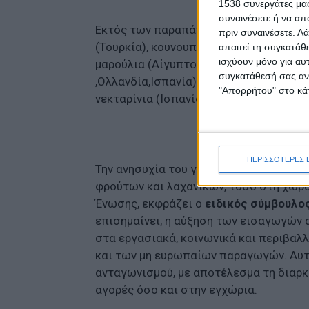
1538 συνεργάτες μας
συναινέσετε ή να απ
Εκτός των παραπάνω εισήχθησαν και ά
πριν συναινέσετε.
Λά
(Τουρκία), κουνουπίδια (Ιταλία, Βουλγαρ
απαιτεί τη συγκατάθ
ισχύουν μόνο για αυ
μαρούλια (Αίγυπτος) ακόμη και ραπανάκι
συγκατάθεσή σας ανά
,Ολλανδία,Ισπανία), πεπόνια (Ολλανδία, 
"Απορρήτου" στο κάτ
νεκταρίνια (Ισπανία), κ.α
ΠΕΡΙΣΣΟΤΕΡΕΣ 
Την ανησυχία του για τη συνεχή ενίσχ
φρούτων και λαχανικών, τόσο στη χώρα
Ένωσης, εκφράζει ο
ειδικός σύμβουλο
επισημαίνει, η αύξηση των εισαγωγών 
στα εργασιακά, κοινωνικά και περιβαλ
και των μη ευρωπαίων παραγωγών. Αυτή
ανταγωνισμού, με αποτέλεσμα τη διαρκ
αγορές όσο και στην εγχώρια.