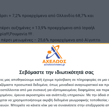
πέρσι + 7,2% προερχόμενα από Ολλανδία 68,7% και
α
6 πέρσι αυξημένες + 13,9% προερχόμενα από Ισραήλ
!!!,Ρουμανία !!!! .
47 πέρσι μειωμένες – 25,6% προερχόμενα από Αίγυπτο
ερα ως προερχόμενα από Βουλγαρία, Ρουμανία χώρες με
τας πρακτικές εισαγωγής με διατάξεις άρθρου 42
α έναντι 9.348 πέρσι +12,8% προερχόμενα από Ολλανδία
.α,
Σεβόμαστε την ιδιωτικότητά σας
πέρσι – 17,4% προερχόμενα από Αργεντινή 23,4% και
άτες μας αποθηκεύουμε και/ή έχουμε πρόσβαση σε πληροφορίες σε μια
ργαζόμαστε προσωπικά δεδομένα, όπως μοναδικοί αναγνωριστικοί και 
7 πέρσι αυξημένες + 2,4% προερχόμενα από Πολωνία
στέλλονται από μια συσκευή για εξατομικευμένες διαφημίσεις και περ
 κ.α
εχομένου, έρευνα ακροατηρίου και ανάπτυξη υπηρεσιών.
Με την άδειά σα
χεται να χρησιμοποιήσουμε ακριβή δεδομένα γεωγραφικής τοποθεσίας 
ών. Μπορείτε να κάνετε κλικ για να συναινέσετε στην επεξεργασία απ