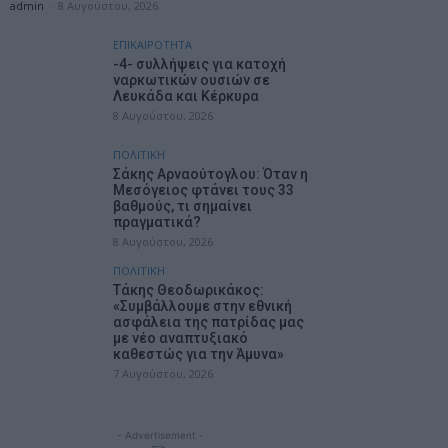
admin
-
8 Αυγούστου, 2026
ΕΠΙΚΑΙΡΟΤΗΤΑ
-4- συλλήψεις για κατοχή
ναρκωτικών ουσιών σε
Λευκάδα και Κέρκυρα
8 Αυγούστου, 2026
ΠΟΛΙΤΙΚΗ
Σάκης Αρναούτογλου: Όταν η
Μεσόγειος φτάνει τους 33
βαθμούς, τι σημαίνει
πραγματικά?
8 Αυγούστου, 2026
ΠΟΛΙΤΙΚΗ
Τάκης Θεοδωρικάκος:
«Συμβάλλουμε στην εθνική
ασφάλεια της πατρίδας μας
με νέο αναπτυξιακό
καθεστώς για την Άμυνα»
7 Αυγούστου, 2026
- Advertisement -