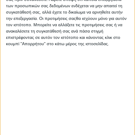
των προσωπικών σας δεδομένων ενδέχεται να μην απαιτεί τη
«
Ζήτησα από τον Περιφερειάρχη Ηπείρου, τον Δήμαρχο
συγκατάθεσή σας, αλλά έχετε το δικαίωμα να αρνηθείτε αυτήν
Αρταίων και τα θεσμικά όργανα της Άρτας να υπάρξει
την επεξεργασία. Οι προτιμήσεις σαςθα ισχύουν μόνο για αυτόν
τον ιστότοπο. Μπορείτε να αλλάξετε τις προτιμήσεις σας ή να
κοινή γραμμή για το μέλλον του Στρατοπέδου ΒΕΡΣΗ. Η
ανακαλέσετε τη συγκατάθεσή σας ανά πάσα στιγμή
λειτουργία του ως Κέντρο Κατάταξης Γυναικών, θα
επιστρέφοντας σε αυτόν τον ιστότοπο και κάνοντας κλικ στο
συμβάλει στον εκσυγχρονισμό του Στρατού και θα
κουμπί "Απορρήτου" στο κάτω μέρος της ιστοσελίδας.
προσφέρει σημαντικά οφέλη στην τοπική κοινωνία. Η
συνέχιση της στρατιωτικής παράδοσης στην πόλη
αποτελεί φόρο τιμής στους Αρτινούς που πρόσφεραν
πολλά στην πατρίδα, όπως ο αείμνηστος Στρατηγός
Ναπολέων Ζέρβας και οι Αρτινοί του 3/40 Συντάγματος
Ευζώνων. Οι κινήσεις πρέπει να γίνουν άμεσα, ώστε η
Άρτα να διαμορφώσει τις εξελίξεις αντί να τις
ακολουθεί.»,
δήλωσε ο Γιώργος Στύλιος.
- Advertisement -