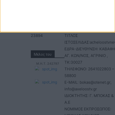
22803 - 58800
ΕΠΩΝΥΜΙΑ: Γ. ΜΠΟΚΑΣ & Σ
Email:
Α.Ε – ΑΧΕΛΩΟΣ TV
bokas@otenet.gr,
ΑΦΜ: 094300499 – ΔΟΥ
info@axeloostv.gr
ΑΓΡΙΝΙΟΥ
Φαξ: 26410
ΑΡΙΘΜΟΣ ΓΕΜΗ: 02734051
23894
ΤΙΤΛΟΣ
ΙΣΤΟΣΕΛΙΔΑΣ:acheloostvne
ΕΔΡΑ-ΔΙΕΥΘΥΝΣΗ: ΚΑΒΑΦΗ
Μέλος του
ΑΓ. ΚΩΝ/ΝΟΣ, ΑΓΡΙΝΙΟ ,
ΤΚ:30027
Μ.Η.Τ. 242797
ΤΗΛΕΦΩΝΟ: 2641022803 –
58800
E-MAIL: bokas@otenet.gr,
info@axeloostv.gr
ΙΔΙΟΚΤΗΤΗΣ: Γ. ΜΠΟΚΑΣ & 
Α.Ε
ΝΟΜΙΜΟΣ ΕΚΠΡΟΣΩΠΟΣ: