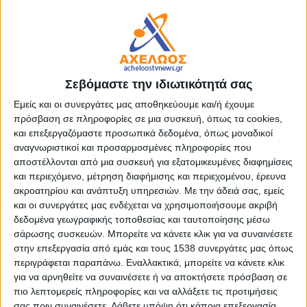
Παράλληλα, θα ενισχυθεί ο ρόλος της Άρτας στη νέα
Δομή Δυνάμεων. Η πρόταση, αναφέρει ο Βουλευτής,
συνδέεται άμεσα με την επικείμενη θεσμοθέτηση της
εθελοντικής κατάταξης γυναικών, που θα ψηφιστεί
τους ερχόμενους μήνες στη Βουλή. Ο κος Στύλιος,
τονίζει ακόμη την ανάγκη άμεσης φύλαξης και
Σεβόμαστε την ιδιωτικότητά σας
προστασίας του χώρου. Ζητά να ενημερωθεί για το πώς
Εμείς και οι συνεργάτες μας αποθηκεύουμε και/ή έχουμε
αυτή θα πραγματοποιείται από το Υπουργείο Εθνικής
πρόσβαση σε πληροφορίες σε μια συσκευή, όπως τα cookies,
Άμυνας, δεδομένου ότι το στρατόπεδο αποτελεί
και επεξεργαζόμαστε προσωπικά δεδομένα, όπως μοναδικοί
αναγνωριστικοί και προσαρμοσμένες πληροφορίες που
ιδιοκτησία του και η ευθύνη ανήκει σε αυτό.
αποστέλλονται από μια συσκευή για εξατομικευμένες διαφημίσεις
και περιεχόμενο, μέτρηση διαφήμισης και περιεχομένου, έρευνα
Ο κ. Βουλευτής καλεί τα θεσμικά όργανα της Άρτας και
ακροατηρίου και ανάπτυξη υπηρεσιών.
Με την άδειά σας, εμείς
της Ηπείρου να υιοθετήσουν κοινή στάση και να
και οι συνεργάτες μας ενδέχεται να χρησιμοποιήσουμε ακριβή
παρέμβουν συντονισμένα προς το Υπουργείο Εθνικής
δεδομένα γεωγραφικής τοποθεσίας και ταυτοποίησης μέσω
Άμυνας μέσω συνάντησης με την πολιτική και
σάρωσης συσκευών. Μπορείτε να κάνετε κλικ για να συναινέσετε
στην επεξεργασία από εμάς και τους 1538 συνεργάτες μας όπως
στρατιωτική ηγεσία. Παράλληλα, δηλώνει ότι
περιγράφεται παραπάνω. Εναλλακτικά, μπορείτε να κάνετε κλικ
προτίθεται να παραστεί σε επόμενη συνεδρίαση του
για να αρνηθείτε να συναινέσετε ή να αποκτήσετε πρόσβαση σε
Περιφερειακού και του Δημοτικού Συμβουλίου
πιο λεπτομερείς πληροφορίες και να αλλάξετε τις προτιμήσεις
προκειμένου να αναπτύξει διεξοδικά το θέμα.
σας πριν συναινέσετε.
Λάβετε υπόψη ότι κάποια επεξεργασία