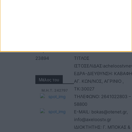
Τηλέφωνα: 26410
ΑΝΩΝΥΜΗ ΕΤΑΙΡΕΙΑ
22803 - 58800
ΕΠΩΝΥΜΙΑ: Γ. ΜΠΟΚΑΣ & Σ
Email:
Α.Ε – ΑΧΕΛΩΟΣ TV
bokas@otenet.gr,
ΑΦΜ: 094300499 – ΔΟΥ
info@axeloostv.gr
ΑΓΡΙΝΙΟΥ
Φαξ: 26410
ΑΡΙΘΜΟΣ ΓΕΜΗ: 02734051
23894
ΤΙΤΛΟΣ
ΙΣΤΟΣΕΛΙΔΑΣ:acheloostvne
ΕΔΡΑ-ΔΙΕΥΘΥΝΣΗ: ΚΑΒΑΦΗ
Μέλος του
ΑΓ. ΚΩΝ/ΝΟΣ, ΑΓΡΙΝΙΟ ,
ΤΚ:30027
Μ.Η.Τ. 242797
ΤΗΛΕΦΩΝΟ: 2641022803 –
58800
E-MAIL: bokas@otenet.gr,
info@axeloostv.gr
ΙΔΙΟΚΤΗΤΗΣ: Γ. ΜΠΟΚΑΣ & 