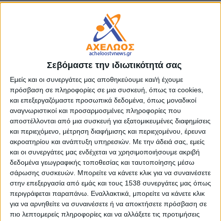
Η μεταφορά της Ενιαίας Αίτησης Ενίσχυσης στο κυβερνητικό νέφος, πέραν
από την αξιοσημείωτη μείωση του κόστους, συνοδεύεται με μια σειρά από
ενέργειες
θεσμικής ενδυνάμωσης της θέσης και του ρόλου του ΟΠΕΚΕΠΕ
ενόψει της εφαρμογής της νέας Κοινής Αγροτικής Πολιτικής για την
επόμενη περίοδο.
Σεβόμαστε την ιδιωτικότητά σας
Κατόπιν σχετικής συμφωνίας των Υπουργείων Αγροτικής Ανάπτυξης και
Εμείς και οι συνεργάτες μας αποθηκεύουμε και/ή έχουμε
Τροφίμων, Ψηφιακής Διακυβέρνησης και Εθνικής Άμυνας,
ο ΟΠΕΚΕΠΕ
πρόσβαση σε πληροφορίες σε μια συσκευή, όπως τα cookies,
και επεξεργαζόμαστε προσωπικά δεδομένα, όπως μοναδικοί
αποκτά απευθείας πρόσβαση στους πλέον πρόσφατους ορθοφωτοχάρτες
αναγνωριστικοί και προσαρμοσμένες πληροφορίες που
του ΝΠΔΔ «Ελληνικό Κτηματολόγιο»
. Με αυτό τον τρόπο διευκολύνεται
αποστέλλονται από μια συσκευή για εξατομικευμένες διαφημίσεις
τόσο η εργασία των ΚΥΔ να συλλέξουν ορθές αιτήσεις, όσο και η λειτουργία
και περιεχόμενο, μέτρηση διαφήμισης και περιεχομένου, έρευνα
του ΟΠΕΚΕΠΕ για την διεξαγωγή καθολικών συνεχών προληπτικών ελέγχων
ακροατηρίου και ανάπτυξη υπηρεσιών.
Με την άδειά σας, εμείς
(οι οποίοι προβλέπονται στην νέα ΚΑΠ) για την διασφάλιση της δίκαιης και
και οι συνεργάτες μας ενδέχεται να χρησιμοποιήσουμε ακριβή
σύννομης κατανομής των κοινοτικών πόρων.
δεδομένα γεωγραφικής τοποθεσίας και ταυτοποίησης μέσω
σάρωσης συσκευών. Μπορείτε να κάνετε κλικ για να συναινέσετε
στην επεξεργασία από εμάς και τους 1538 συνεργάτες μας όπως
Ο ΟΠΕΚΕΠΕ
διαλειτουργεί με την Ανεξάρτητη Αρχή Δημοσίων Εσόδων
περιγράφεται παραπάνω. Εναλλακτικά, μπορείτε να κάνετε κλικ
(ΑΑΔΕ)
προκειμένου να εφαρμόσει απρόσκοπτα τους απαραίτητους
για να αρνηθείτε να συναινέσετε ή να αποκτήσετε πρόσβαση σε
ελέγχους, όπως αυτοί περιγράφονται στις σχετικές εγκυκλίους του
πιο λεπτομερείς πληροφορίες και να αλλάξετε τις προτιμήσεις
Οργανισμού.