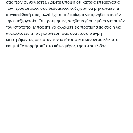
σας πριν συναινέσετε.
Λάβετε υπόψη ότι κάποια επεξεργασία
των προσωπικών σας δεδομένων ενδέχεται να μην απαιτεί τη
συγκατάθεσή σας, αλλά έχετε το δικαίωμα να αρνηθείτε αυτήν
Ο ΟΠΕΚΕΠΕ δεν αναπαράγει μια ψηφιοποιημένη γραφειοκρατία αλλά
την επεξεργασία. Οι προτιμήσεις σαςθα ισχύουν μόνο για αυτόν
συνθέτει ένα καινοτομικό περιβάλλον διοικητικής απλούστευσης
τον ιστότοπο. Μπορείτε να αλλάξετε τις προτιμήσεις σας ή να
δημιουργώντας μια ανοιχτή και βιώσιμη αγορά για την ανάπτυξη και
ανακαλέσετε τη συγκατάθεσή σας ανά πάσα στιγμή
παροχή χρηστικών υπηρεσιών στα Κέντρα Υποστήριξης Δηλώσεων (ΚΥΔ) με
επιστρέφοντας σε αυτόν τον ιστότοπο και κάνοντας κλικ στο
ορίζοντα επταετίας. Σε αυτό το πλαίσιο παρέχει ανοιχτή και
διαφανή
κουμπί "Απορρήτου" στο κάτω μέρος της ιστοσελίδας.
ασφαλή πρόσβαση σε δημόσια δεδομένα και συστήματα που ελέγχει.
Το Υπουργείο Αγροτικής Ανάπτυξης και Τροφίμων θα συνεχίσει να
σχεδιάζει και να υλοποιεί δράσεις ψηφιακού μετασχηματισμού του
πρωτογενούς τομέα αξιοποιώντας το σύνολο των διαθέσιμων
χρηματοδοτικών εργαλείων για να καλυφθεί το ψηφιακό χάσμα του
πρωτογενούς τομέα. Σε μια εποχή πολλαπλών κρίσεων, η στήριξη των
εμπλεκομένων στους τομείς της γεωργίας και των τροφίμων με ιδιαίτερη
μέριμνα στους αγρότες και τους κτηνοτρόφους του τόπου αποτελεί βασική
κυβερνητική πολιτική και δέσμευση.