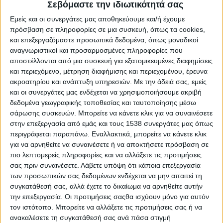
καθημερινά για να προσφέρουν αξιοπρέπεια και φροντίδα
Σεβόμαστε την ιδιωτικότητά σας
στους ανθρώπους της τρίτης ηλικίας.
Εμείς και οι συνεργάτες μας αποθηκεύουμε και/ή έχουμε
Ξεχωριστή στιγμή της επίσκεψής μας η συζήτηση με τη
πρόσβαση σε πληροφορίες σε μια συσκευή, όπως τα cookies,
Διευθύντρια του Γηροκομείου, κυρία Γεωργία Μπακαγιάννη,
και επεξεργαζόμαστε προσωπικά δεδομένα, όπως μοναδικοί
καθώς και με την εθελόντρια και πραγματική «ψυχή» της
αναγνωριστικοί και προσαρμοσμένες πληροφορίες που
δομής, κυρία Μαρία Μπαλιάτσα. Άνθρωποι που
αποστέλλονται από μια συσκευή για εξατομικευμένες διαφημίσεις
αποδεικνύουν έμπρακτα τι σημαίνει προσφορά, ανθρωπιά
και περιεχόμενο, μέτρηση διαφήμισης και περιεχομένου, έρευνα
και ανιδιοτελής αγάπη.
ακροατηρίου και ανάπτυξη υπηρεσιών.
Με την άδειά σας, εμείς
Στο κλίμα των εορτών, προσφέραμε γλυκίσματα και
και οι συνεργάτες μας ενδέχεται να χρησιμοποιήσουμε ακριβή
ποσότητα ελαιολάδου για τις ανάγκες του μαγειρείου, ως
δεδομένα γεωγραφικής τοποθεσίας και ταυτοποίησης μέσω
μια μικρή ένδειξη στήριξης και ευγνωμοσύνης.
σάρωσης συσκευών. Μπορείτε να κάνετε κλικ για να συναινέσετε
«Το έργο που επιτελείται εδώ δεν είναι απλώς κοινωνική
στην επεξεργασία από εμάς και τους 1538 συνεργάτες μας όπως
προσφορά, είναι καθημερινός αγώνας αξιοπρέπειας και
περιγράφεται παραπάνω. Εναλλακτικά, μπορείτε να κάνετε κλικ
αγάπης, που αξίζει τον σεβασμό και τη στήριξη όλων μας.».
για να αρνηθείτε να συναινέσετε ή να αποκτήσετε πρόσβαση σε
πιο λεπτομερείς πληροφορίες και να αλλάξετε τις προτιμήσεις
- Advertisement -
σας πριν συναινέσετε.
Λάβετε υπόψη ότι κάποια επεξεργασία
των προσωπικών σας δεδομένων ενδέχεται να μην απαιτεί τη
συγκατάθεσή σας, αλλά έχετε το δικαίωμα να αρνηθείτε αυτήν
την επεξεργασία. Οι προτιμήσεις σαςθα ισχύουν μόνο για αυτόν
LATEST NEWS
τον ιστότοπο. Μπορείτε να αλλάξετε τις προτιμήσεις σας ή να
ανακαλέσετε τη συγκατάθεσή σας ανά πάσα στιγμή