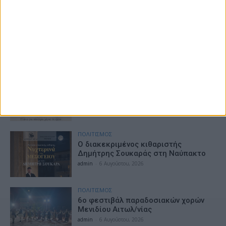
admin
-
6 Αυγούστου, 2026
ΕΠΙΚΑΙΡΟΤΗΤΑ
Η εορτή της Μεταμορφώσεως του
Σωτήρος Χριστού στην Ι. Μ.
Αιτωλοακαρνανίας
admin
-
6 Αυγούστου, 2026
ΠΟΛΙΤΙΣΜΟΣ
Βραδιά κλασικής μουσικής στον Κήπο
του Αρχοντικού Μπότσαρη
admin
-
6 Αυγούστου, 2026
ΠΟΛΙΤΙΣΜΟΣ
Ο διακεκριμένος κιθαριστής
Δημήτρης Σουκαράς στη Ναύπακτο
admin
-
6 Αυγούστου, 2026
ΠΟΛΙΤΙΣΜΟΣ
6ο φεστιβάλ παραδοσιακών χορών
Μενιδίου Αιτωλ/νίας
admin
-
6 Αυγούστου, 2026