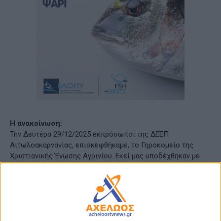
Η ανακοίνωση:
Την Δευτέρα 29/12/2025 εκπρόσωποι της ΔΕΕΠ
Αιτωλοακαρνανίας, επισκεφθήκαμε, το Γηροκομείο της
Χριστιανικής Ένωσης Αγρινίου. Εκεί μας υποδέχθηκαν με
χαμόγελα, ζεστασιά και ειλικρινή αγάπη — στοιχεία που
χαρακτηρίζουν καθημερινά αυτή τη σπουδαία δομή.
Είχαμε την ευκαιρία να συζητήσουμε ουσιαστικά για το
πολύτιμο έργο που επιτελείται, αλλά και για τις δυσκολίες
και τα προβλήματα που αντιμετωπίζουν όσοι αγωνίζονται