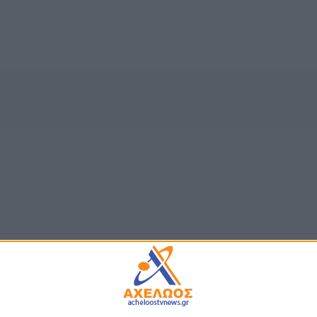
ΤΑ
ΕΠΙΚΑΙΡΟΤΗΤΑ
ινίου: Δέκα νέες
Ζάκυνθος: Τι απαντά η ΕΛΑ
τες για το εκπαιδευτικό
τους 8 βιασμούς τουριστρ
26-2027
«Μόνο 3 περιστατικά έχου
καταγγελθεί»
υγούστου, 2026