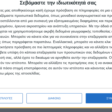
Σεβόμαστε την ιδιωτικότητά σας
admin
-
7 Αυγούστου, 2026
άτες μας αποθηκεύουμε και/ή έχουμε πρόσβαση σε πληροφορίες σε μια
ργαζόμαστε προσωπικά δεδομένα, όπως μοναδικοί αναγνωριστικοί και 
στέλλονται από μια συσκευή για εξατομικευμένες διαφημίσεις και περ
εχομένου, έρευνα ακροατηρίου και ανάπτυξη υπηρεσιών.
Με την άδειά σα
χεται να χρησιμοποιήσουμε ακριβή δεδομένα γεωγραφικής τοποθεσίας 
ών. Μπορείτε να κάνετε κλικ για να συναινέσετε στην επεξεργασία απ
 όπως περιγράφεται παραπάνω. Εναλλακτικά, μπορείτε να κάνετε κλικ γ
οκτήσετε πρόσβαση σε πιο λεπτομερείς πληροφορίες και να αλλάξετε τι
βετε υπόψη ότι κάποια επεξεργασία των προσωπικών σας δεδομένων ε
εσή σας, αλλά έχετε το δικαίωμα να αρνηθείτε αυτήν την επεξεργασία. 
ΠΟΛΙΤΙΣΜΟΣ
τόν τον ιστότοπο. Μπορείτε να αλλάξετε τις προτιμήσεις σας ή να ανακα
έρεια Ιονίων Νήσων
Φεστιβάλ Δωδώνης – Συνέ
 πάσα στιγμή επιστρέφοντας σε αυτόν τον ιστότοπο και κάνοντας κλι
ζει 17,285 εκατ. ευρώ για
Μάξιμο Μουμούρη και τον 
ω μέρος της ιστοσελίδας.
άδα μέσω του
παρουσιαζόμενο «Ίωνα» το
ματος «Ιόνια Νησιά 2021-
Ευριπίδη
admin
-
7 Αυγούστου, 2026
υγούστου, 2026
ΕΠΙΛΟΓΕΣ
ΔΙΑΦΩΝΩ
ΣΥ