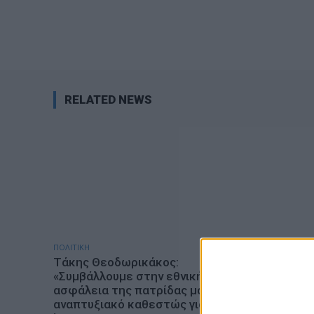
RELATED NEWS
ΠΟΛΙΤΙΚΗ
ΕΠΙΚΑΙΡΟΤΗ
Τάκης Θεοδωρικάκος:
ΣΑΕΚ Αγρ
«Συμβάλλουμε στην εθνική
ειδικότη
ασφάλεια της πατρίδας μας με νέο
έτος 20
αναπτυξιακό καθεστώς για την
admin
-
7 Α