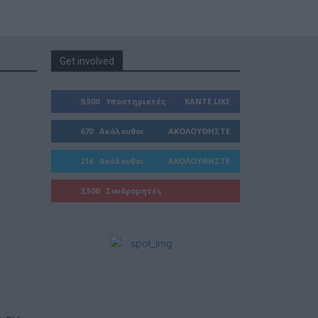
Get involved
9,500
Υποστηρικτές
ΚΆΝΤΕ LIKE
670
Ακόλουθοι
ΑΚΟΛΟΥΘΉΣΤΕ
216
Ακόλουθοι
ΑΚΟΛΟΥΘΉΣΤΕ
2,500
Συνδρομητές
ΓΊΝΕΤΕ ΣΥΝΔΡΟΜΗΤΉΣ