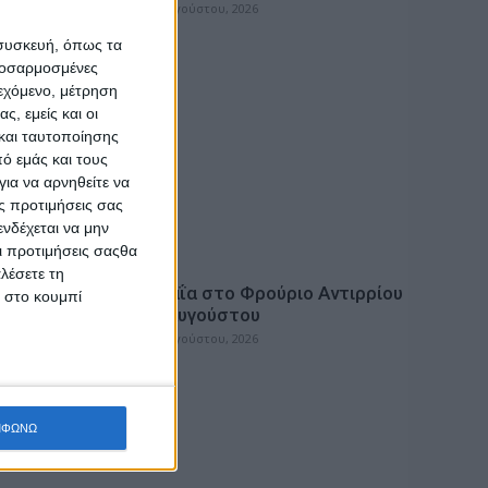
admin
-
7 Αυγούστου, 2026
 συσκευή, όπως τα
προσαρμοσμένες
ιεχόμενο, μέτρηση
ς, εμείς και οι
και ταυτοποίησης
ό εμάς και τους
ια να αρνηθείτε να
ς προτιμήσεις σας
νδέχεται να μην
Οι προτιμήσεις σαςθα
ΠΟΛΙΤΙΣΜΟΣ
λέσετε τη
χεια με
Η Ηρώ Σαΐα στο Φρούριο Αντιρρίου
κ στο κουμπί
σπάνια
στις 17 Αυγούστου
υ
admin
-
7 Αυγούστου, 2026
ΜΦΩΝΩ