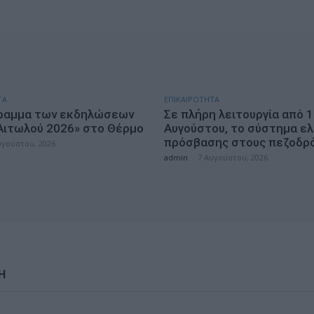
ΤΑ
ΕΠΙΚΑΙΡΟΤΗΤΑ
ραμμα των εκδηλώσεων
Σε πλήρη λειτουργία από 
Αιτωλού 2026» στο Θέρμο
Αυγούστου, το σύστημα ε
πρόσβασης στους πεζοδρ
υγούστου, 2026
admin
-
7 Αυγούστου, 2026
Η