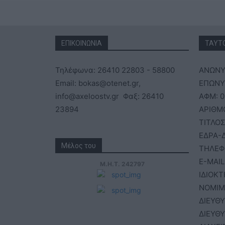
ΕΠΙΚΟΙΝΩΝΙΑ
ΤΑΥΤ
Τηλέφωνα: 26410 22803 - 58800
ΑΝΩΝΥ
Email: bokas@otenet.gr,
ΕΠΩΝΥΜ
info@axeloostv.gr Φαξ: 26410
ΑΦΜ: 0
23894
ΑΡΙΘΜ
ΤΙΤΛΟΣ
ΕΔΡΑ-Δ
Μέλος του
ΤΗΛΕΦ
E-MAIL
Μ.Η.Τ. 242797
ΙΔΙΟΚΤ
ΝΟΜΙΜ
ΔΙΕΥΘ
ΔΙΕΥΘ