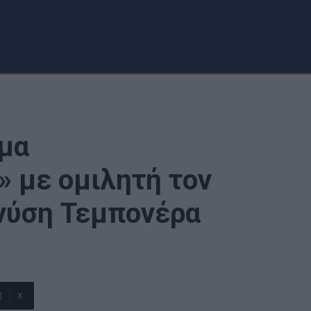
μα
» με ομιλητή τον
νύση Τεμπονέρα
X