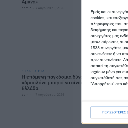
Άμυνα»
admin
-
7 Αυγούστου, 2026
Εμείς και οι συνεργ
cookies, και επεξε
πληροφορίες που απο
διαφήμισης και περι
συνεργάτες μας ενδέ
μέσω σάρωσης συσκευ
1538 συνεργάτες μας
συναινέσετε ή να απ
πριν συναινέσετε.
Λά
απαιτεί τη συγκατάθ
ΕΠΙΚΑΙΡΟΤΗΤΑ
ΠΟΛΙΤΙΚΗ
ισχύουν μόνο για αυ
Η επόμενη παγκόσμια δύναμη στα
Η Περιφ
συγκατάθεσή σας ανά
υδροπλάνα μπορεί να είναι η
εξασφαλί
"Απορρήτου" στο κάτ
Ελλάδα…
τη Λευκ
Προγράμ
admin
-
7 Αυγούστου, 2026
2027»
admin
-
7 Α
ΠΕΡΙΣΣΟΤΕΡΕΣ 