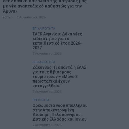
στην εθνική ασφάλεια της πατρίδας μας
με νέο αναπτυξιακό καθεστώς για την
Άμυνα»
admin
-
7 Αυγούστου, 2026
ΕΠΙΚΑΙΡΟΤΗΤΑ
ΣΑΕΚ Αγρινίου: Δέκα νέες
ειδικότητες για το
εκπαιδευτικό έτος 2026-
2027
7 Αυγούστου, 2026
ΕΠΙΚΑΙΡΟΤΗΤΑ
Ζάκυνθος: Τι απαντά η ΕΛΑΣ
για τους 8 βιασμούς
τουριστριών – «Μόνο 3
περιστατικά έχουν
καταγγελθεί»
7 Αυγούστου, 2026
ΓΕΓΟΝΟΤΑ
Ορκωμοσία νέου υπαλλήλου
στην Αποκεντρωμένη
Διοίκηση Πελοποννήσου,
Δυτικής Ελλάδας και Ιονίου
7 Αυγούστου, 2026