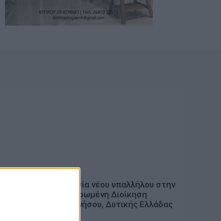
ΓΕΓΟΝΟΤΑ
Σ για
Ορκωμοσία νέου υπαλλήλου στην
ιών –
Αποκεντρωμένη Διοίκηση
ν
Πελοποννήσου, Δυτικής Ελλάδας
και Ιονίου