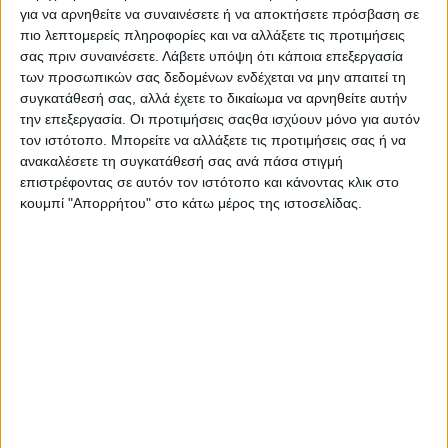
Η
«Διέξοδος»
, σε συνεργασία με το Ίδρυμα Πολιτισμού &
για να αρνηθείτε να συναινέσετε ή να αποκτήσετε πρόσβαση σε
Εκπαίδευσης
«Ανδρέας Λεντάκης»,
στο πλαίσιο της
πιο λεπτομερείς πληροφορίες και να αλλάξετε τις προτιμήσεις
συνεχιζόμενης έκθεσης
«ΜΕΣΟΛΟΓΓΙ – Το αλωνάκι της
σας πριν συναινέσετε.
Λάβετε υπόψη ότι κάποια επεξεργασία
δόξας»
για την επέτειο των 200 χρόνων από την εθελοθυσία
των προσωπικών σας δεδομένων ενδέχεται να μην απαιτεί τη
των Ελεύθερων Πολιορκημένων, διοργανώνει
«στρογγυλό
συγκατάθεσή σας, αλλά έχετε το δικαίωμα να αρνηθείτε αυτήν
τραπέζι»
με θέμα την Έξοδο και την Επανάσταση.
την επεξεργασία. Οι προτιμήσεις σαςθα ισχύουν μόνο για αυτόν
τον ιστότοπο. Μπορείτε να αλλάξετε τις προτιμήσεις σας ή να
Η εκδήλωση θα πραγματοποιηθεί στην Αθήνα, στο χώρο του
ανακαλέσετε τη συγκατάθεσή σας ανά πάσα στιγμή
Ιδρύματος «Ανδρέας Λεντάκης» (Αγίων Ασωμάτων 47 –
επιστρέφοντας σε αυτόν τον ιστότοπο και κάνοντας κλικ στο
Κεραμεικός) to
Σάββατο 31 Ιανουαρίου στις 6 το απόγευμα.
κουμπί "Απορρήτου" στο κάτω μέρος της ιστοσελίδας.
Εισηγητές θα είναι ο καθηγητής Συνταγματικού Δικαίου της
Νομικής Σχολής του πανεπιστημίου Αθηνών
Σπύρος
Βλαχόπουλος
που θα αναπτύξει το θέμα «Πατριωτισμός και
κοσμοπολιτισμός στο Μεσολόγγι», η ομότιμη καθηγήτρια του
Παντείου Πανεπιστημίου
Καίτη Αρώνη – Τσιχλή
με θέμα
«Διαχρονική θεώρηση της μεσολογγίτικης οικογένειας
Τρικούπη», ο φιλόλογος καθηγητής και –
συγγραφέας
Γεώργιος Κουρκουτάς
με θέμα «Η εισβολή και η
πορεία του Ιμπραήμ από την Πελοπόννησο έως το Μεσολόγγι»,
η τ. πρύτανις του Παντείου Πανεπιστημίου
Ισμήνη Κριαρή
με