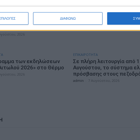
έρεια Ιονίων Νήσων
Φεστιβάλ Δωδώνης – Συνέ
ζει 17,285 εκατ. ευρώ για
Μάξιμο Μουμούρη και τον 
άδα μέσω του
παρουσιαζόμενο «Ίωνα» το
ΕΠΙΛΟΓΕΣ
ΔΙΑΦΩΝΩ
ΣΥ
ματος «Ιόνια Νησιά 2021-
Ευριπίδη
admin
-
7 Αυγούστου, 2026
υγούστου, 2026
ΤΑ
ΕΠΙΚΑΙΡΟΤΗΤΑ
ραμμα των εκδηλώσεων
Σε πλήρη λειτουργία από 
Αιτωλού 2026» στο Θέρμο
Αυγούστου, το σύστημα ε
πρόσβασης στους πεζοδρ
υγούστου, 2026
admin
-
7 Αυγούστου, 2026
Η