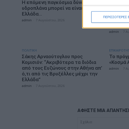
Η επόμενη παγκόσμια δύναμη στα
Η Περιφ
υδροπλάνα μπορεί να είναι η
εξασφαλί
Ελλάδα…
τη Λευκ
ΠΕΡΙΣΣΟΤΕΡΕΣ 
Προγράμ
admin
-
7 Αυγούστου, 2026
2027»
admin
-
7 Α
ΠΟΛΙΤΙΚΗ
ΕΠΙΚΑΙΡΟΤΗ
Σάκης Αρναούτογλου προς
Το πρόγ
Κομισιόν: “Ακριβότερα τα διόδια
«Κοσμά 
από τους Ευζώνους στην Αθήνα απ’
admin
-
7 Α
ό,τι από τις Βρυξέλλες μέχρι την
Ελλάδα”
admin
-
7 Αυγούστου, 2026
ΑΦΗΣΤΕ ΜΙΑ ΑΠΑΝΤΗΣ