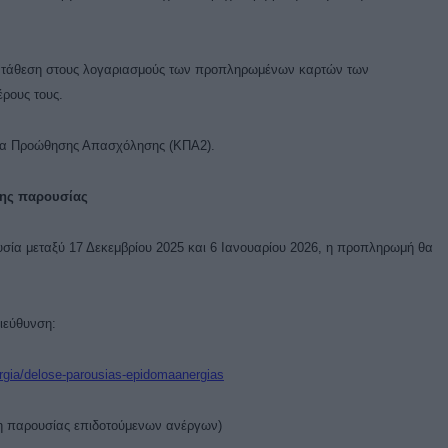
ατάθεση στους λογαριασμούς των προπληρωμένων καρτών των
έρους τους.
ρα Προώθησης Απασχόλησης (ΚΠΑ2).
ης παρουσίας
σία μεταξύ 17 Δεκεμβρίου 2025 και 6 Ιανουαρίου 2026, η προπληρωμή θα
διεύθυνση:
nergia/delose-parousias-epidomaanergias
ση παρουσίας επιδοτούμενων
ανέργων)