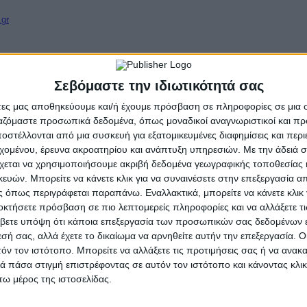
.gr
- Advertisement -
Σεβόμαστε την ιδιωτικότητά σας
άτες μας αποθηκεύουμε και/ή έχουμε πρόσβαση σε πληροφορίες σε μια
ργαζόμαστε προσωπικά δεδομένα, όπως μοναδικοί αναγνωριστικοί και 
στέλλονται από μια συσκευή για εξατομικευμένες διαφημίσεις και περ
εχομένου, έρευνα ακροατηρίου και ανάπτυξη υπηρεσιών.
Με την άδειά σα
χεται να χρησιμοποιήσουμε ακριβή δεδομένα γεωγραφικής τοποθεσίας 
ΤΑ
ΕΠΙΚΑΙΡΟΤΗΤΑ
ών. Μπορείτε να κάνετε κλικ για να συναινέσετε στην επεξεργασία απ
ινίου: Δέκα νέες
Ζάκυνθος: Τι απαντά η ΕΛΑ
 όπως περιγράφεται παραπάνω. Εναλλακτικά, μπορείτε να κάνετε κλικ γ
τες για το εκπαιδευτικό
τους 8 βιασμούς τουριστρ
οκτήσετε πρόσβαση σε πιο λεπτομερείς πληροφορίες και να αλλάξετε τι
26-2027
«Μόνο 3 περιστατικά έχου
βετε υπόψη ότι κάποια επεξεργασία των προσωπικών σας δεδομένων ε
καταγγελθεί»
υγούστου, 2026
εσή σας, αλλά έχετε το δικαίωμα να αρνηθείτε αυτήν την επεξεργασία. 
admin
-
7 Αυγούστου, 2026
τόν τον ιστότοπο. Μπορείτε να αλλάξετε τις προτιμήσεις σας ή να ανακα
 πάσα στιγμή επιστρέφοντας σε αυτόν τον ιστότοπο και κάνοντας κλι
ω μέρος της ιστοσελίδας.
ΠΟΛΙΤΙΣΜΟΣ