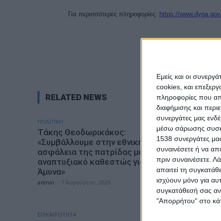
Για περισσότερες πληροφορίες:
https://www.dypa.gov
Εμείς και οι συνεργ
cookies, και επεξε
RELATED NEWS
πληροφορίες που απο
διαφήμισης και περι
συνεργάτες μας ενδέ
ΠΟΛΙΤΙΚΗ
ΕΠΙΚΑΙΡΟΤΗ
μέσω σάρωσης συσκευ
Τάκης Θεοδωρικάκος:
ΣΑΕΚ Αγρ
1538 συνεργάτες μας
«Συμβάλλουμε στην εθνική
ειδικότη
συναινέσετε ή να απ
ασφάλεια της πατρίδας μας με νέο
έτος 20
πριν συναινέσετε.
Λά
αναπτυξιακό καθεστώς για την
admin
-
7 Α
απαιτεί τη συγκατάθ
Άμυνα»
ισχύουν μόνο για αυ
admin
-
7 Αυγούστου, 2026
συγκατάθεσή σας ανά
"Απορρήτου" στο κάτ
ΕΠΙΚΑΙΡΟΤΗΤΑ
ΠΟΛΙΤΙΚΗ