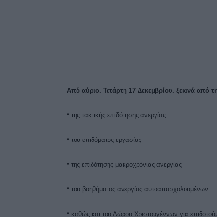
Facebook
Κοινοποίηση
Από αύριο, Τετάρτη 17 Δεκεμβρίου, ξεκινά από
•
της τακτικής επιδότησης ανεργίας
•
του επιδόματος εργασίας
•
της επιδότησης μακροχρόνιας ανεργίας
•
του βοηθήματος ανεργίας αυτοαπασχολουμένων
•
καθώς και του Δώρου Χριστουγέννων για επιδοτούμ