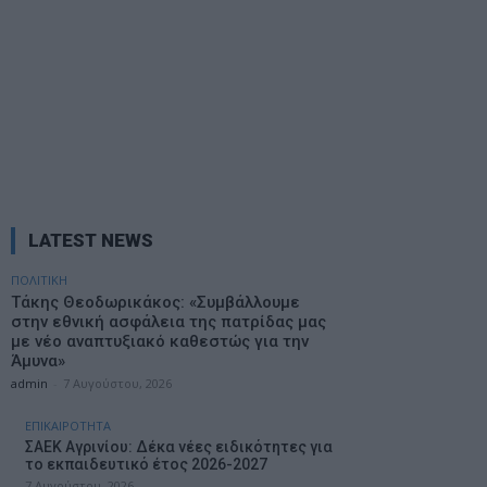
ΑΡΧΙΚΗ
ΟΛΕΣ ΟΙ ΕΙΔΗΣΕΙΣ
ΑΧΕΛΩΟΣ TV
ΑΧΕΛΩΟΣ FM
LATEST NEWS
ΠΟΛΙΤΙΚΗ
Τάκης Θεοδωρικάκος: «Συμβάλλουμε
στην εθνική ασφάλεια της πατρίδας μας
με νέο αναπτυξιακό καθεστώς για την
Άμυνα»
admin
-
7 Αυγούστου, 2026
ΕΠΙΚΑΙΡΟΤΗΤΑ
ΣΑΕΚ Αγρινίου: Δέκα νέες ειδικότητες για
το εκπαιδευτικό έτος 2026-2027
7 Αυγούστου, 2026