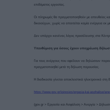
επιδόματος εργασίας.
Οι πληρωμές θα πραγματοποιηθούν με απευθείας κ
δικαιούχων, χωρίς να απαιτείται καμία ενέργεια εκ μ
Δεν υπάρχει κανένας λόγος προσέλευσης στα Κέντ
Υπενθύμιση για όσους έχουν υποχρέωση δήλωσ
Για τους ανέργους που οφείλουν να δηλώσουν παρου
πραγματοποιηθεί μετά τη δήλωση παρουσίας.
Η διαδικασία γίνεται αποκλειστικά ηλεκτρονικά στη 
https://www.gov.gr/ipiresies/ergasia-kai-asphalise/a
(gov.gr > Εργασία και Ασφάλιση > Ανεργία > Δήλω