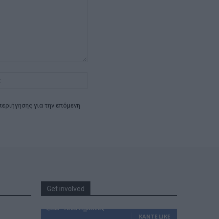
Ιστοσελίδα:
περιήγησης για την επόμενη
Get involved
9,500
Υποστηρικτές
ΚΆΝΤΕ LIKE