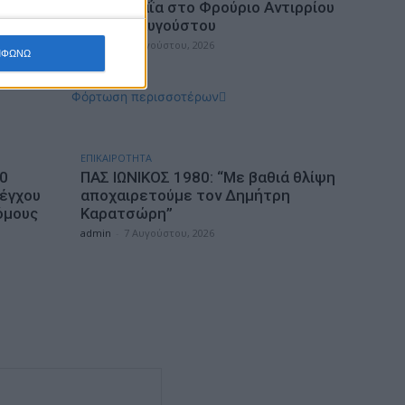
χεια με
Η Ηρώ Σαΐα στο Φρούριο Αντιρρίου
σπάνια
στις 17 Αυγούστου
υ
admin
-
7 Αυγούστου, 2026
ΜΦΩΝΩ
Φόρτωση περισσοτέρων
ΕΠΙΚΑΙΡΟΤΗΤΑ
10
ΠΑΣ ΙΩΝΙΚΟΣ 1980: “Mε βαθιά θλίψη
λέγχου
αποχαιρετούμε τον Δημήτρη
όμους
Καρατσώρη”
admin
-
7 Αυγούστου, 2026