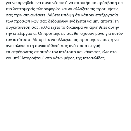
για να αρνηθείτε να συναινέσετε ή να αποκτήσετε πρόσβαση σε
πιο λεπτομερείς πληροφορίες και να αλλάξετε τις προτιμήσεις
σας πριν συναινέσετε.
Λάβετε υπόψη ότι κάποια επεξεργασία
- Advertisement -
των προσωπικών σας δεδομένων ενδέχεται να μην απαιτεί τη
συγκατάθεσή σας, αλλά έχετε το δικαίωμα να αρνηθείτε αυτήν
την επεξεργασία. Οι προτιμήσεις σαςθα ισχύουν μόνο για αυτόν
τον ιστότοπο. Μπορείτε να αλλάξετε τις προτιμήσεις σας ή να
Ο Παναιτωλικός ήταν κυρίαρχος στη σημερινή αναμέτρηση με
ανακαλέσετε τη συγκατάθεσή σας ανά πάσα στιγμή
την ΑΕΛ και επικράτησε με σκορ 3-0.
επιστρέφοντας σε αυτόν τον ιστότοπο και κάνοντας κλικ στο
κουμπί "Απορρήτου" στο κάτω μέρος της ιστοσελίδας.
Από σέντρα του Μίχαλακ και χέρι του Παπαγεωργίου
καταλογίστηκε πέναλτι με το οποίο ο Ενκολόλο άνοιξε έκανε
το 1-0 στο 30’.
Στο 67’ από «κλέψιμο» του Αγκίρε ο Ματσάν έκανε μπαλιά στον
Μαυρία που πλάσαρε για το 2-0.
Στο 74’ καταλογίστηκε πέναλτι σε ανατροπή του Μπαγκαλιάνη
στον Άλεξιτς, ο οποίος το εκτέλεσε στο 78’ και διαμόρφωσε
το τελικό 3-0.
Αγωνίστηκαν οι:
Τσάβες, Μαυρίας, Σιέλης, Στάγιτς, Μανρίκε,
Μπουχαλάκης (83’ Κόγιτς), Εστεμπάν (73’ Κοντούρης), Ματσάν