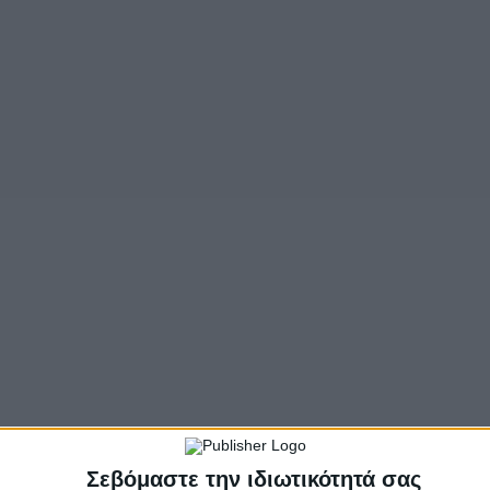
- Advertisement -
ι το Δοκίμι με τα Καλύβια, πλησίον της διασταύρωσης
 που ερευνώνται, εξετράπη της πορείας του και κατέλη
εί σοβαρά και διακομίσθηκε με ασθενοφόρο του ΕΚΑΒ στο
ιστεί ελαφρύτερα.
- Advertisement -
Σεβόμαστε την ιδιωτικότητά σας