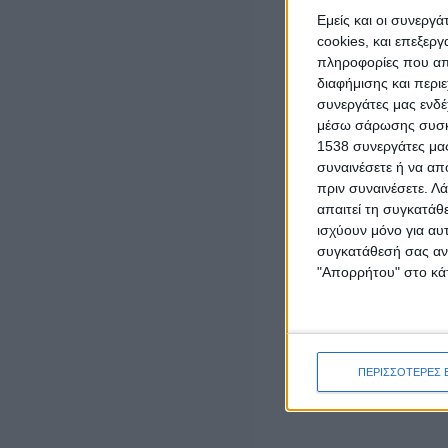
Τάκης Θεοδωρικάκος: «Συμβάλλουμε στην
Εμείς και οι συνεργ
εθνική ασφάλεια της πατρίδας μας με νέο
αναπτυξιακό καθεστώς για την Άμυνα»
cookies, και επεξε
admin
-
7 Αυγούστου, 2026
πληροφορίες που απο
διαφήμισης και περι
συνεργάτες μας ενδέ
ΕΠΙΚΑΙΡΟΤΗΤΑ
μέσω σάρωσης συσκευ
ΣΑΕΚ Αγρινίου: Δέκα νέες ειδικότητες για το
1538 συνεργάτες μας
εκπαιδευτικό έτος 2026-2027
συναινέσετε ή να απ
7 Αυγούστου, 2026
πριν συναινέσετε.
Λά
απαιτεί τη συγκατάθ
ΕΠΙΚΑΙΡΟΤΗΤΑ
ισχύουν μόνο για αυ
Ζάκυνθος: Τι απαντά η ΕΛΑΣ για τους 8
βιασμούς τουριστριών – «Μόνο 3
συγκατάθεσή σας ανά
περιστατικά έχουν καταγγελθεί»
"Απορρήτου" στο κάτ
7 Αυγούστου, 2026
ΓΕΓΟΝΟΤΑ
Ορκωμοσία νέου υπαλλήλου στην
Αποκεντρωμένη Διοίκηση Πελοποννήσου,
ΠΕΡΙΣΣΟΤΕΡΕΣ 
Δυτικής Ελλάδας και Ιονίου
7 Αυγούστου, 2026
- Advertisement -